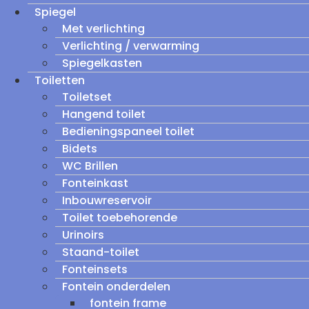
Spiegel
Met verlichting
Verlichting / verwarming
Spiegelkasten
Toiletten
Toiletset
Hangend toilet
Bedieningspaneel toilet
Bidets
WC Brillen
Fonteinkast
Inbouwreservoir
Toilet toebehorende
Urinoirs
Staand-toilet
Fonteinsets
Fontein onderdelen
fontein frame