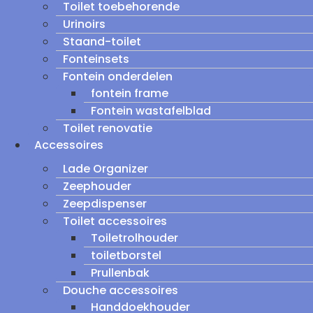
Toilet toebehorende
Urinoirs
Staand-toilet
Fonteinsets
Fontein onderdelen
fontein frame
Fontein wastafelblad
Toilet renovatie
Accessoires
Lade Organizer
Zeephouder
Zeepdispenser
Toilet accessoires
Toiletrolhouder
toiletborstel
Prullenbak
Douche accessoires
Handdoekhouder