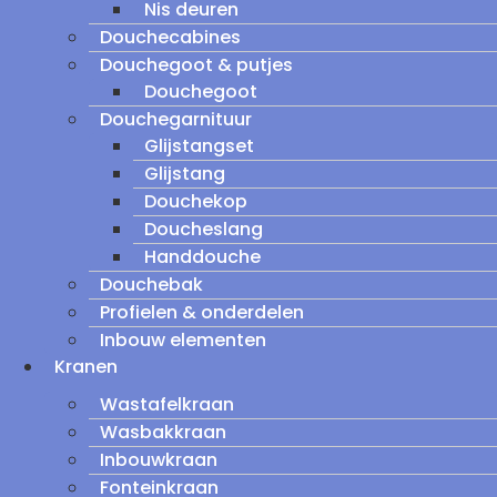
Nis deuren
Douchecabines
Douchegoot & putjes
Douchegoot
Douchegarnituur
Glijstangset
Glijstang
Douchekop
Doucheslang
Handdouche
Douchebak
Profielen & onderdelen
Inbouw elementen
Kranen
Wastafelkraan
Wasbakkraan
Inbouwkraan
Fonteinkraan