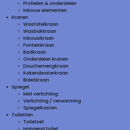
Profielen & onderdelen
Inbouw elementen
Kranen
Wastafelkraan
Wasbakkraan
Inbouwkraan
Fonteinkraan
Badkraan
Onderdelen kranen
Douchemengkraan
Kokendwaterkraan
Bidetkraan
Spiegel
Met verlichting
Verlichting / verwarming
Spiegelkasten
Toiletten
Toiletset
Hangend toilet