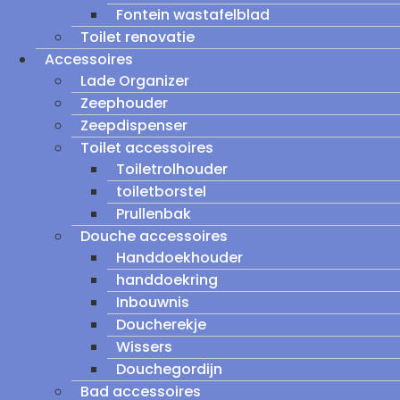
Fontein wastafelblad
Toilet renovatie
Accessoires
Lade Organizer
Zeephouder
Zeepdispenser
Toilet accessoires
Toiletrolhouder
toiletborstel
Prullenbak
Douche accessoires
Handdoekhouder
handdoekring
Inbouwnis
Doucherekje
Wissers
Douchegordijn
Bad accessoires