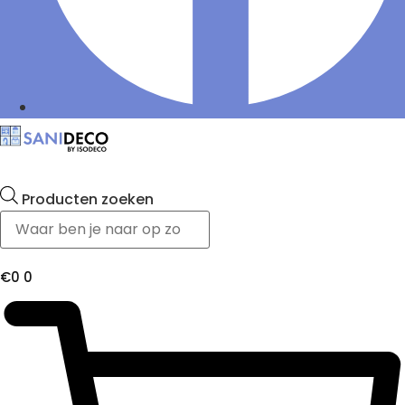
Producten zoeken
€
0
0