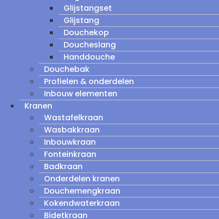
Glijstangset
Glijstang
Douchekop
Doucheslang
Handdouche
Douchebak
Profielen & onderdelen
Inbouw elementen
Kranen
Wastafelkraan
Wasbakkraan
Inbouwkraan
Fonteinkraan
Badkraan
Onderdelen kranen
Douchemengkraan
Kokendwaterkraan
Bidetkraan