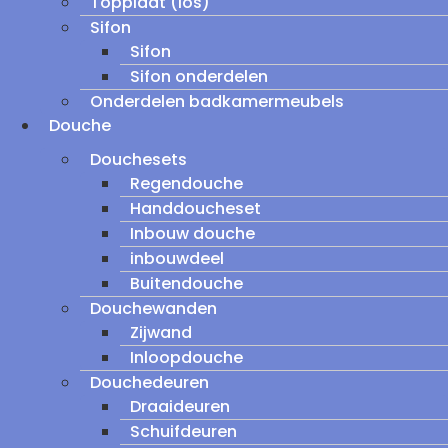
Topplaat (los)
Sifon
Sifon
Sifon onderdelen
Onderdelen badkamermeubels
Douche
Douchesets
Regendouche
Handdoucheset
Inbouw douche
inbouwdeel
Buitendouche
Douchewanden
Zijwand
Inloopdouche
Douchedeuren
Draaideuren
Schuifdeuren