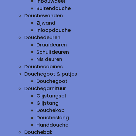
inbouwdeel
Buitendouche
Douchewanden
Zijwand
Inloopdouche
Douchedeuren
Draaideuren
Schuifdeuren
Nis deuren
Douchecabines
Douchegoot & putjes
Douchegoot
Douchegarnituur
Glijstangset
Glijstang
Douchekop
Doucheslang
Handdouche
Douchebak