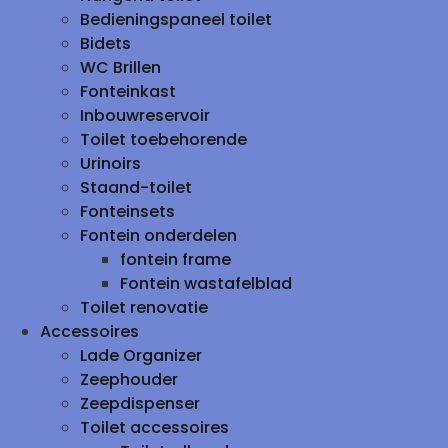
Bedieningspaneel toilet
Bidets
WC Brillen
Fonteinkast
Inbouwreservoir
Toilet toebehorende
Urinoirs
Staand-toilet
Fonteinsets
Fontein onderdelen
fontein frame
Fontein wastafelblad
Toilet renovatie
Accessoires
Lade Organizer
Zeephouder
Zeepdispenser
Toilet accessoires