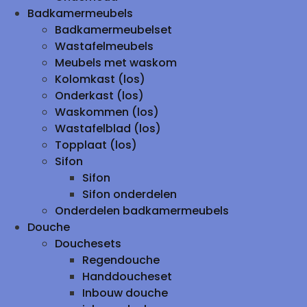
Badkamermeubels
Badkamermeubelset
Wastafelmeubels
Meubels met waskom
Kolomkast (los)
Onderkast (los)
Waskommen (los)
Wastafelblad (los)
Topplaat (los)
Sifon
Sifon
Sifon onderdelen
Onderdelen badkamermeubels
Douche
Douchesets
Regendouche
Handdoucheset
Inbouw douche