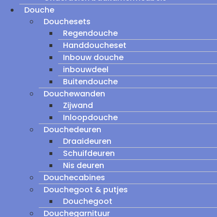
Douche
Douchesets
Regendouche
Handdoucheset
Inbouw douche
inbouwdeel
Buitendouche
Douchewanden
Zijwand
Inloopdouche
Douchedeuren
Draaideuren
Schuifdeuren
Nis deuren
Douchecabines
Douchegoot & putjes
Douchegoot
Douchegarnituur