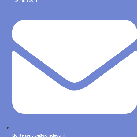
085 060 9201
klantenservice@sanideco.nl