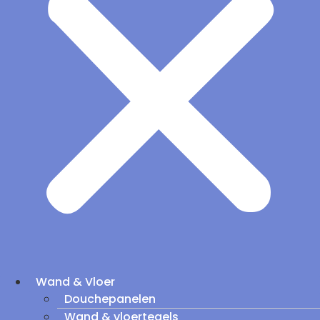
Wand & Vloer
Douchepanelen
Wand & vloertegels