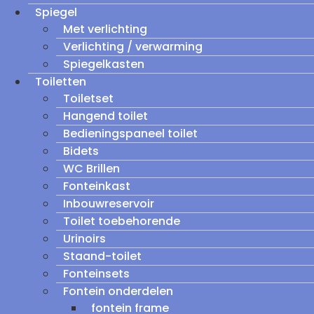
Spiegel
Met verlichting
Verlichting / verwarming
Spiegelkasten
Toiletten
Toiletset
Hangend toilet
Bedieningspaneel toilet
Bidets
WC Brillen
Fonteinkast
Inbouwreservoir
Toilet toebehorende
Urinoirs
Staand-toilet
Fonteinsets
Fontein onderdelen
fontein frame