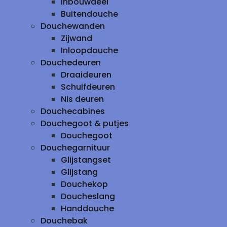
inbouwdeel
Buitendouche
Douchewanden
Zijwand
Inloopdouche
Douchedeuren
Draaideuren
Schuifdeuren
Nis deuren
Douchecabines
Douchegoot & putjes
Douchegoot
Douchegarnituur
Glijstangset
Glijstang
Douchekop
Doucheslang
Handdouche
Douchebak