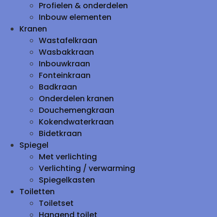
Profielen & onderdelen
Inbouw elementen
Kranen
Wastafelkraan
Wasbakkraan
Inbouwkraan
Fonteinkraan
Badkraan
Onderdelen kranen
Douchemengkraan
Kokendwaterkraan
Bidetkraan
Spiegel
Met verlichting
Verlichting / verwarming
Spiegelkasten
Toiletten
Toiletset
Hangend toilet