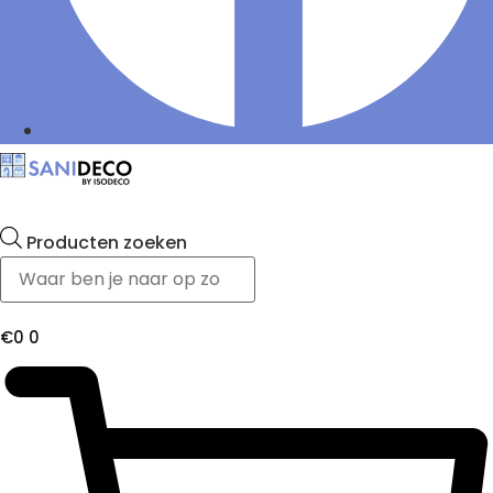
Producten zoeken
€
0
0