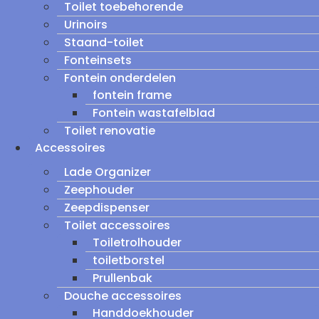
Toilet toebehorende
Urinoirs
Staand-toilet
Fonteinsets
Fontein onderdelen
fontein frame
Fontein wastafelblad
Toilet renovatie
Accessoires
Lade Organizer
Zeephouder
Zeepdispenser
Toilet accessoires
Toiletrolhouder
toiletborstel
Prullenbak
Douche accessoires
Handdoekhouder