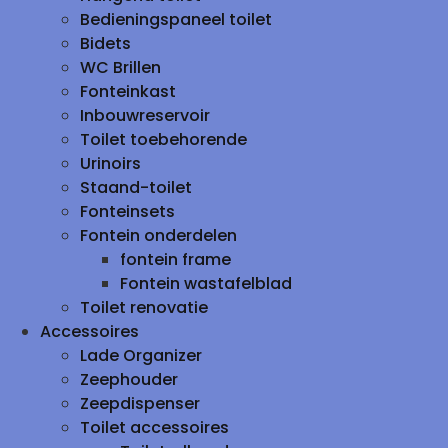
Bedieningspaneel toilet
Bidets
WC Brillen
Fonteinkast
Inbouwreservoir
Toilet toebehorende
Urinoirs
Staand-toilet
Fonteinsets
Fontein onderdelen
fontein frame
Fontein wastafelblad
Toilet renovatie
Accessoires
Lade Organizer
Zeephouder
Zeepdispenser
Toilet accessoires