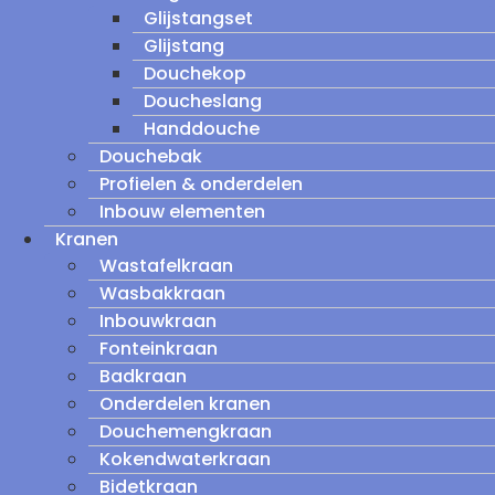
Glijstangset
Glijstang
Douchekop
Doucheslang
Handdouche
Douchebak
Profielen & onderdelen
Inbouw elementen
Kranen
Wastafelkraan
Wasbakkraan
Inbouwkraan
Fonteinkraan
Badkraan
Onderdelen kranen
Douchemengkraan
Kokendwaterkraan
Bidetkraan