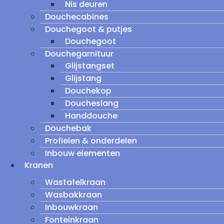
Nis deuren
Douchecabines
Douchegoot & putjes
Douchegoot
Douchegarnituur
Glijstangset
Glijstang
Douchekop
Doucheslang
Handdouche
Douchebak
Profielen & onderdelen
Inbouw elementen
Kranen
Wastafelkraan
Wasbakkraan
Inbouwkraan
Fonteinkraan