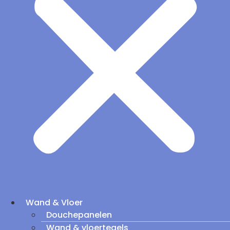
Wand & Vloer
Douchepanelen
Wand & vloertegels