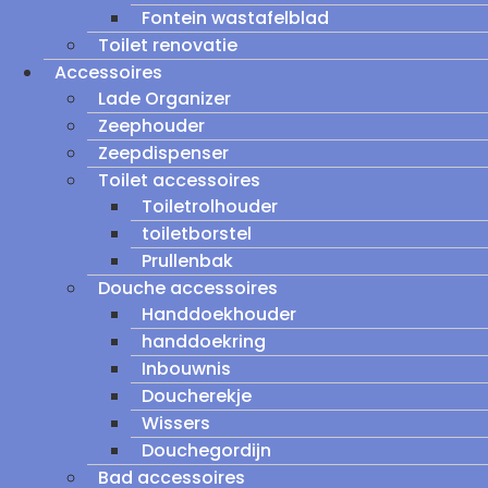
Fontein wastafelblad
Toilet renovatie
Accessoires
Lade Organizer
Zeephouder
Zeepdispenser
Toilet accessoires
Toiletrolhouder
toiletborstel
Prullenbak
Douche accessoires
Handdoekhouder
handdoekring
Inbouwnis
Doucherekje
Wissers
Douchegordijn
Bad accessoires