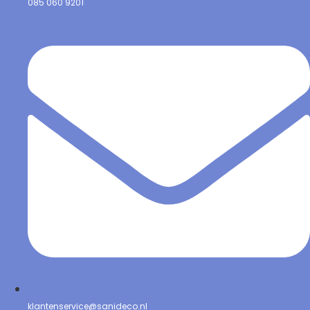
085 060 9201
klantenservice@sanideco.nl