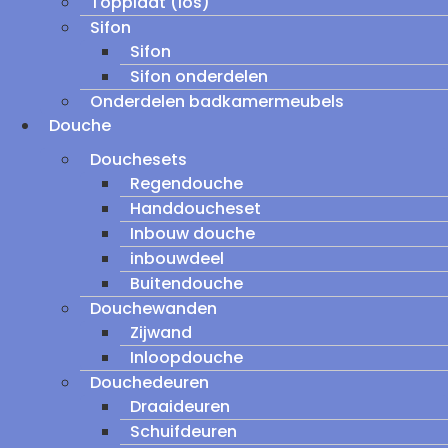
Topplaat (los)
Sifon
Sifon
Sifon onderdelen
Onderdelen badkamermeubels
Douche
Douchesets
Regendouche
Handdoucheset
Inbouw douche
inbouwdeel
Buitendouche
Douchewanden
Zijwand
Inloopdouche
Douchedeuren
Draaideuren
Schuifdeuren