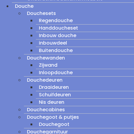
Douche
Douchesets
Regendouche
Handdoucheset
Inbouw douche
inbouwdeel
Buitendouche
Douchewanden
Zijwand
Inloopdouche
Douchedeuren
Draaideuren
Schuifdeuren
Nis deuren
Douchecabines
Douchegoot & putjes
Douchegoot
Douchegarnituur