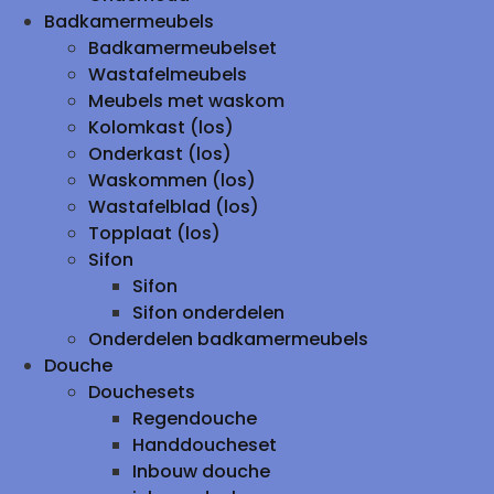
Badkamermeubels
Badkamermeubelset
Wastafelmeubels
Meubels met waskom
Kolomkast (los)
Onderkast (los)
Waskommen (los)
Wastafelblad (los)
Topplaat (los)
Sifon
Sifon
Sifon onderdelen
Onderdelen badkamermeubels
Douche
Douchesets
Regendouche
Handdoucheset
Inbouw douche