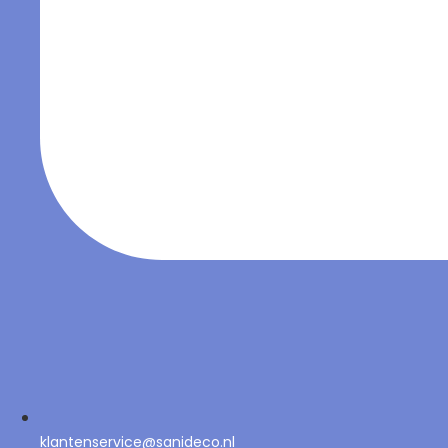
klantenservice@sanideco.nl