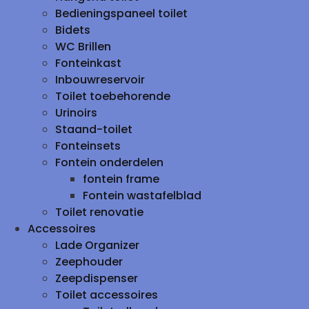
Bedieningspaneel toilet
Bidets
WC Brillen
Fonteinkast
Inbouwreservoir
Toilet toebehorende
Urinoirs
Staand-toilet
Fonteinsets
Fontein onderdelen
fontein frame
Fontein wastafelblad
Toilet renovatie
Accessoires
Lade Organizer
Zeephouder
Zeepdispenser
Toilet accessoires