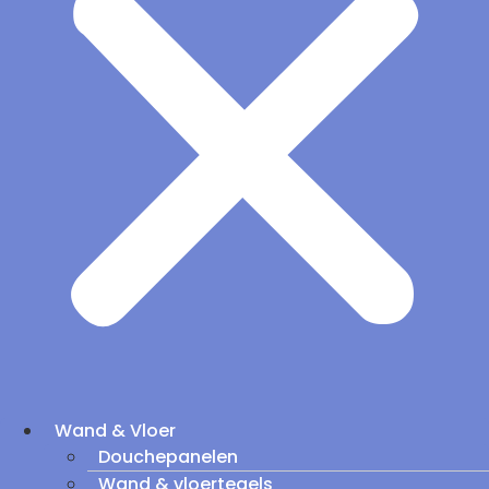
Wand & Vloer
Douchepanelen
Wand & vloertegels