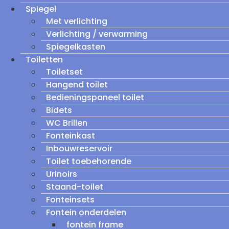
Spiegel
Met verlichting
Verlichting / verwarming
Spiegelkasten
Toiletten
Toiletset
Hangend toilet
Bedieningspaneel toilet
Bidets
WC Brillen
Fonteinkast
Inbouwreservoir
Toilet toebehorende
Urinoirs
Staand-toilet
Fonteinsets
Fontein onderdelen
fontein frame