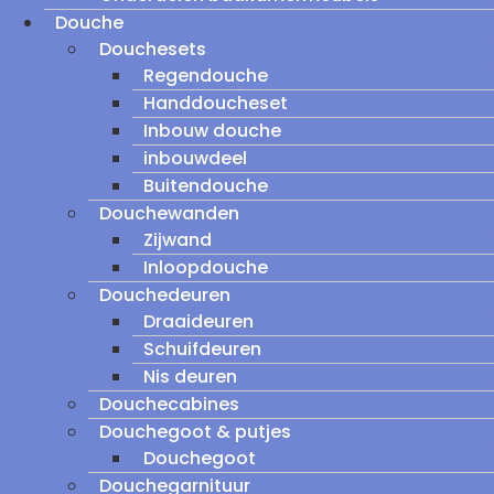
Douche
Douchesets
Regendouche
Handdoucheset
Inbouw douche
inbouwdeel
Buitendouche
Douchewanden
Zijwand
Inloopdouche
Douchedeuren
Draaideuren
Schuifdeuren
Nis deuren
Douchecabines
Douchegoot & putjes
Douchegoot
Douchegarnituur