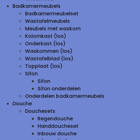
Badkamermeubels
Badkamermeubelset
Wastafelmeubels
Meubels met waskom
Kolomkast (los)
Onderkast (los)
Waskommen (los)
Wastafelblad (los)
Topplaat (los)
Sifon
Sifon
Sifon onderdelen
Onderdelen badkamermeubels
Douche
Douchesets
Regendouche
Handdoucheset
Inbouw douche