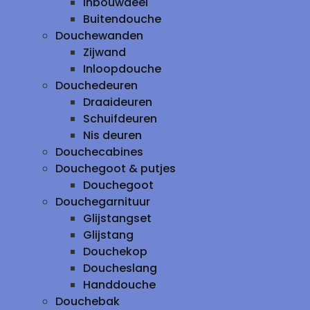
inbouwdeel
Buitendouche
Douchewanden
Zijwand
Inloopdouche
Douchedeuren
Draaideuren
Schuifdeuren
Nis deuren
Douchecabines
Douchegoot & putjes
Douchegoot
Douchegarnituur
Glijstangset
Glijstang
Douchekop
Doucheslang
Handdouche
Douchebak