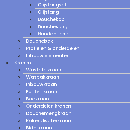
Glijstangset
Glijstang
Douchekop
Doucheslang
Handdouche
Douchebak
Profielen & onderdelen
Inbouw elementen
Kranen
Wastafelkraan
Wasbakkraan
Inbouwkraan
Fonteinkraan
Badkraan
Onderdelen kranen
Douchemengkraan
Kokendwaterkraan
Bidetkraan