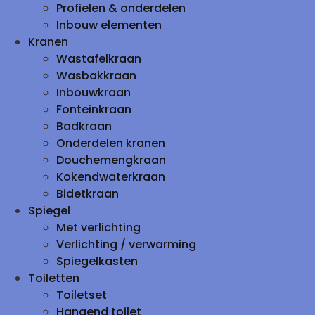
Profielen & onderdelen
Inbouw elementen
Kranen
Wastafelkraan
Wasbakkraan
Inbouwkraan
Fonteinkraan
Badkraan
Onderdelen kranen
Douchemengkraan
Kokendwaterkraan
Bidetkraan
Spiegel
Met verlichting
Verlichting / verwarming
Spiegelkasten
Toiletten
Toiletset
Hangend toilet