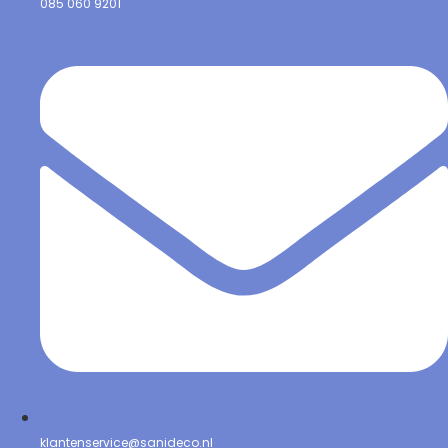
085 060 9201
klantenservice@sanideco.nl