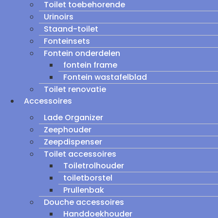
Toilet toebehorende
Urinoirs
Staand-toilet
Fonteinsets
Fontein onderdelen
fontein frame
Fontein wastafelblad
Toilet renovatie
Accessoires
Lade Organizer
Zeephouder
Zeepdispenser
Toilet accessoires
Toiletrolhouder
toiletborstel
Prullenbak
Douche accessoires
Handdoekhouder