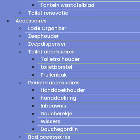
Fontein wastafelblad
Toilet renovatie
Accessoires
Lade Organizer
Zeephouder
Zeepdispenser
Toilet accessoires
Toiletrolhouder
toiletborstel
Prullenbak
Douche accessoires
Handdoekhouder
handdoekring
Inbouwnis
Doucherekje
Wissers
Douchegordijn
Bad accessoires