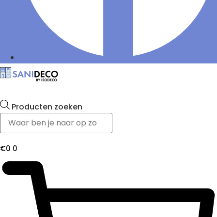
Producten zoeken
€
0
0