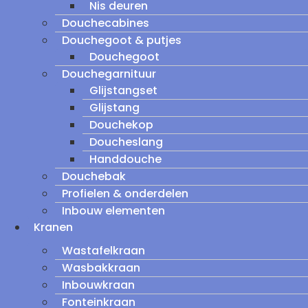
Nis deuren
Douchecabines
Douchegoot & putjes
Douchegoot
Douchegarnituur
Glijstangset
Glijstang
Douchekop
Doucheslang
Handdouche
Douchebak
Profielen & onderdelen
Inbouw elementen
Kranen
Wastafelkraan
Wasbakkraan
Inbouwkraan
Fonteinkraan