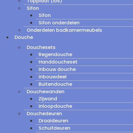
Topplaat (los)
Sifon
Sifon
Sifon onderdelen
Onderdelen badkamermeubels
Douche
Douchesets
Regendouche
Handdoucheset
Inbouw douche
inbouwdeel
Buitendouche
Douchewanden
Zijwand
Inloopdouche
Douchedeuren
Draaideuren
Schuifdeuren