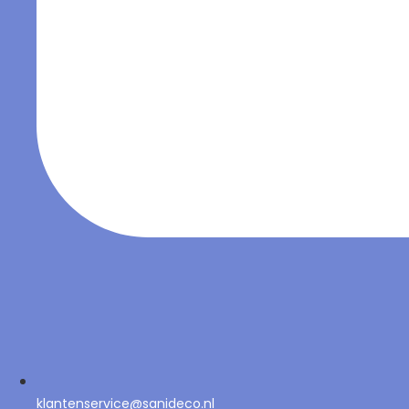
klantenservice@sanideco.nl