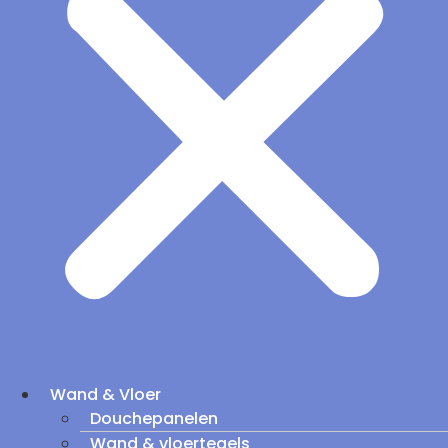
Wand & Vloer
Douchepanelen
Wand & vloertegels