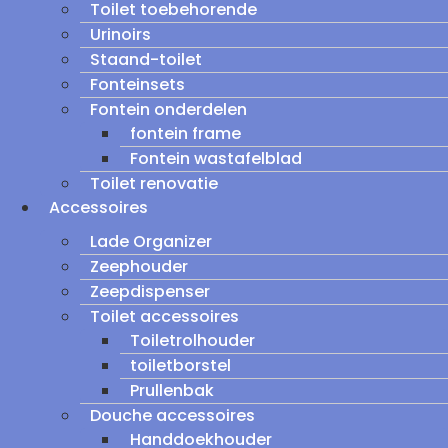
Toilet toebehorende
Urinoirs
Staand-toilet
Fonteinsets
Fontein onderdelen
fontein frame
Fontein wastafelblad
Toilet renovatie
Accessoires
Lade Organizer
Zeephouder
Zeepdispenser
Toilet accessoires
Toiletrolhouder
toiletborstel
Prullenbak
Douche accessoires
Handdoekhouder