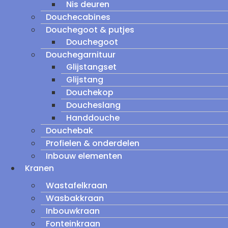
Nis deuren
Douchecabines
Douchegoot & putjes
Douchegoot
Douchegarnituur
Glijstangset
Glijstang
Douchekop
Doucheslang
Handdouche
Douchebak
Profielen & onderdelen
Inbouw elementen
Kranen
Wastafelkraan
Wasbakkraan
Inbouwkraan
Fonteinkraan