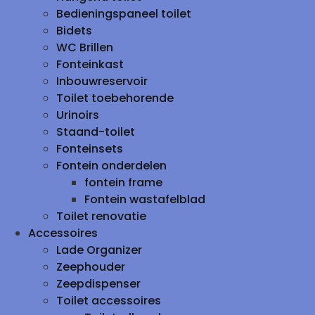
Bedieningspaneel toilet
Bidets
WC Brillen
Fonteinkast
Inbouwreservoir
Toilet toebehorende
Urinoirs
Staand-toilet
Fonteinsets
Fontein onderdelen
fontein frame
Fontein wastafelblad
Toilet renovatie
Accessoires
Lade Organizer
Zeephouder
Zeepdispenser
Toilet accessoires