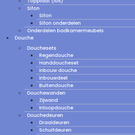
Topplaat (los)
Sifon
Sifon
Sifon onderdelen
Onderdelen badkamermeubels
Douche
Douchesets
Regendouche
Handdoucheset
Inbouw douche
inbouwdeel
Buitendouche
Douchewanden
Zijwand
Inloopdouche
Douchedeuren
Draaideuren
Schuifdeuren