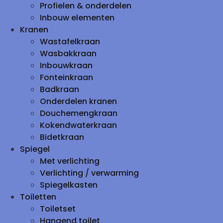
Profielen & onderdelen
Inbouw elementen
Kranen
Wastafelkraan
Wasbakkraan
Inbouwkraan
Fonteinkraan
Badkraan
Onderdelen kranen
Douchemengkraan
Kokendwaterkraan
Bidetkraan
Spiegel
Met verlichting
Verlichting / verwarming
Spiegelkasten
Toiletten
Toiletset
Hangend toilet