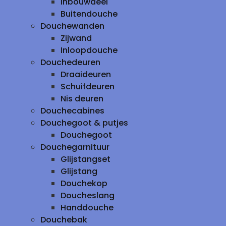
inbouwdeel
Buitendouche
Douchewanden
Zijwand
Inloopdouche
Douchedeuren
Draaideuren
Schuifdeuren
Nis deuren
Douchecabines
Douchegoot & putjes
Douchegoot
Douchegarnituur
Glijstangset
Glijstang
Douchekop
Doucheslang
Handdouche
Douchebak