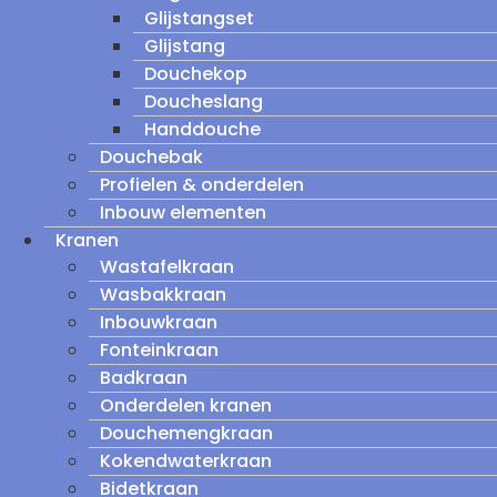
Glijstangset
Glijstang
Douchekop
Doucheslang
Handdouche
Douchebak
Profielen & onderdelen
Inbouw elementen
Kranen
Wastafelkraan
Wasbakkraan
Inbouwkraan
Fonteinkraan
Badkraan
Onderdelen kranen
Douchemengkraan
Kokendwaterkraan
Bidetkraan