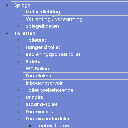
Spiegel
Met verlichting
Verlichting / verwarming
Spiegelkasten
Toiletten
Toiletset
Hangend toilet
Bedieningspaneel toilet
Bidets
WC Brillen
Fonteinkast
Inbouwreservoir
Toilet toebehorende
Urinoirs
Staand-toilet
Fonteinsets
Fontein onderdelen
fontein frame