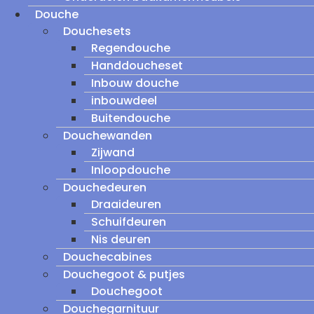
Douche
Douchesets
Regendouche
Handdoucheset
Inbouw douche
inbouwdeel
Buitendouche
Douchewanden
Zijwand
Inloopdouche
Douchedeuren
Draaideuren
Schuifdeuren
Nis deuren
Douchecabines
Douchegoot & putjes
Douchegoot
Douchegarnituur