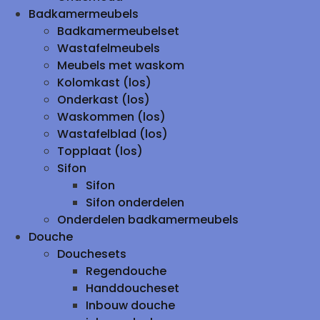
Badkamermeubels
Badkamermeubelset
Wastafelmeubels
Meubels met waskom
Kolomkast (los)
Onderkast (los)
Waskommen (los)
Wastafelblad (los)
Topplaat (los)
Sifon
Sifon
Sifon onderdelen
Onderdelen badkamermeubels
Douche
Douchesets
Regendouche
Handdoucheset
Inbouw douche