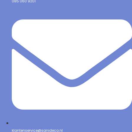
085 060 9201
klantenservice@sanideco.nl