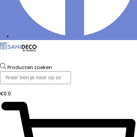
Producten zoeken
€
0
0