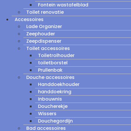
Fontein wastafelblad
Toilet renovatie
Accessoires
Lade Organizer
Zeephouder
Zeepdispenser
Toilet accessoires
Toiletrolhouder
toiletborstel
Prullenbak
Douche accessoires
Handdoekhouder
handdoekring
Inbouwnis
Doucherekje
Wissers
Douchegordijn
Bad accessoires