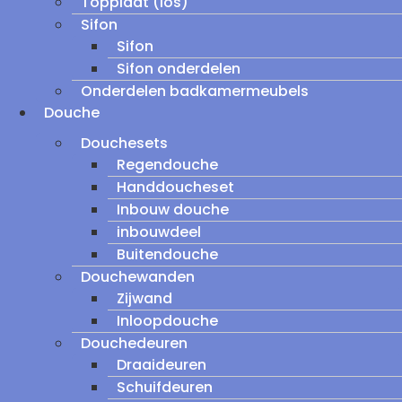
Topplaat (los)
Sifon
Sifon
Sifon onderdelen
Onderdelen badkamermeubels
Douche
Douchesets
Regendouche
Handdoucheset
Inbouw douche
inbouwdeel
Buitendouche
Douchewanden
Zijwand
Inloopdouche
Douchedeuren
Draaideuren
Schuifdeuren