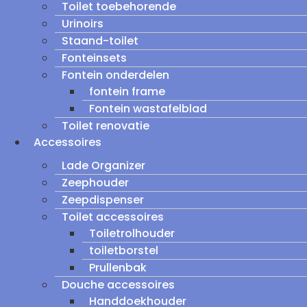
Toilet toebehorende
Urinoirs
Staand-toilet
Fonteinsets
Fontein onderdelen
fontein frame
Fontein wastafelblad
Toilet renovatie
Accessoires
Lade Organizer
Zeephouder
Zeepdispenser
Toilet accessoires
Toiletrolhouder
toiletborstel
Prullenbak
Douche accessoires
Handdoekhouder