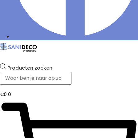
Producten zoeken
€
0
0