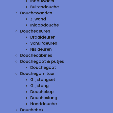
inbouwdeel
Buitendouche
Douchewanden
Zijwand
Inloopdouche
Douchedeuren
Draaideuren
Schuifdeuren
Nis deuren
Douchecabines
Douchegoot & putjes
Douchegoot
Douchegarnituur
Glijstangset
Glijstang
Douchekop
Doucheslang
Handdouche
Douchebak