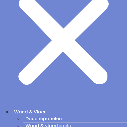
Wand & Vloer
Douchepanelen
Wand & vloertegels