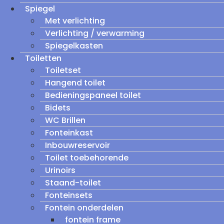
Spiegel
Met verlichting
Verlichting / verwarming
Spiegelkasten
Toiletten
Toiletset
Hangend toilet
Bedieningspaneel toilet
Bidets
WC Brillen
Fonteinkast
Inbouwreservoir
Toilet toebehorende
Urinoirs
Staand-toilet
Fonteinsets
Fontein onderdelen
fontein frame