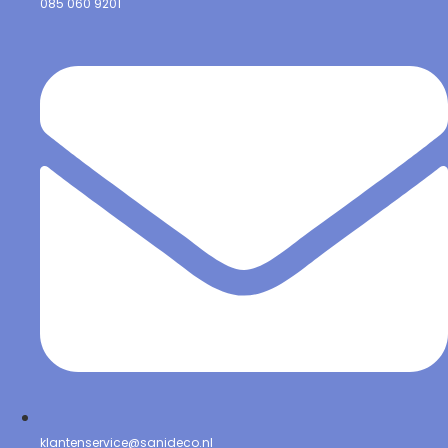
085 060 9201
klantenservice@sanideco.nl