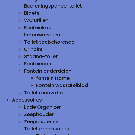
Bedieningspaneel toilet
Bidets
WC Brillen
Fonteinkast
Inbouwreservoir
Toilet toebehorende
Urinoirs
Staand-toilet
Fonteinsets
Fontein onderdelen
fontein frame
Fontein wastafelblad
Toilet renovatie
Accessoires
Lade Organizer
Zeephouder
Zeepdispenser
Toilet accessoires