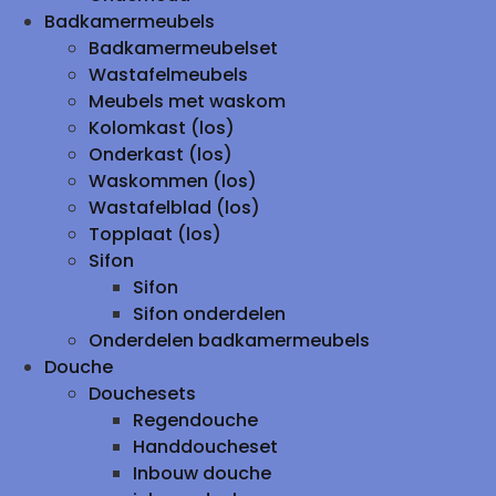
Badkamermeubels
Badkamermeubelset
Wastafelmeubels
Meubels met waskom
Kolomkast (los)
Onderkast (los)
Waskommen (los)
Wastafelblad (los)
Topplaat (los)
Sifon
Sifon
Sifon onderdelen
Onderdelen badkamermeubels
Douche
Douchesets
Regendouche
Handdoucheset
Inbouw douche