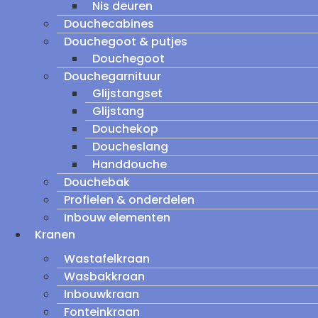
Nis deuren
Douchecabines
Douchegoot & putjes
Douchegoot
Douchegarnituur
Glijstangset
Glijstang
Douchekop
Doucheslang
Handdouche
Douchebak
Profielen & onderdelen
Inbouw elementen
Kranen
Wastafelkraan
Wasbakkraan
Inbouwkraan
Fonteinkraan