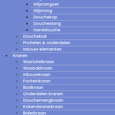
Glijstangset
Glijstang
Douchekop
Doucheslang
Handdouche
Douchebak
Profielen & onderdelen
Inbouw elementen
Kranen
Wastafelkraan
Wasbakkraan
Inbouwkraan
Fonteinkraan
Badkraan
Onderdelen kranen
Douchemengkraan
Kokendwaterkraan
Bidetkraan