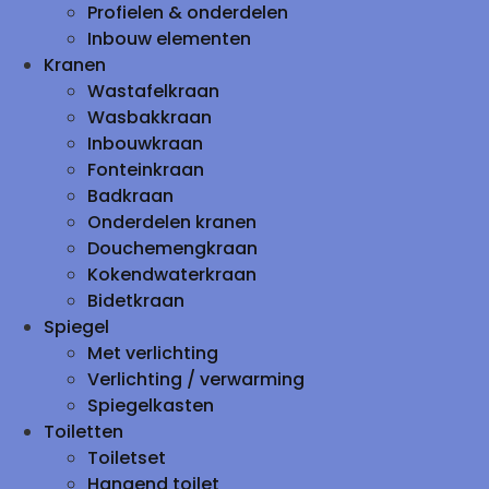
Profielen & onderdelen
Inbouw elementen
Kranen
Wastafelkraan
Wasbakkraan
Inbouwkraan
Fonteinkraan
Badkraan
Onderdelen kranen
Douchemengkraan
Kokendwaterkraan
Bidetkraan
Spiegel
Met verlichting
Verlichting / verwarming
Spiegelkasten
Toiletten
Toiletset
Hangend toilet