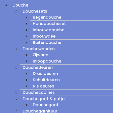
Douche
Douchesets
Regendouche
Handdoucheset
Inbouw douche
inbouwdeel
Buitendouche
Douchewanden
Zijwand
Inloopdouche
Douchedeuren
Draaideuren
Schuifdeuren
Nis deuren
Douchecabines
Douchegoot & putjes
Douchegoot
Douchegarnituur