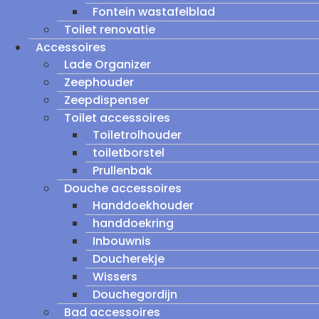
Fontein wastafelblad
Toilet renovatie
Accessoires
Lade Organizer
Zeephouder
Zeepdispenser
Toilet accessoires
Toiletrolhouder
toiletborstel
Prullenbak
Douche accessoires
Handdoekhouder
handdoekring
Inbouwnis
Doucherekje
Wissers
Douchegordijn
Bad accessoires