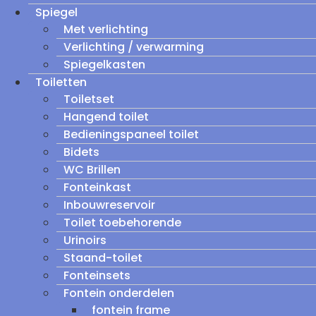
Spiegel
Met verlichting
Verlichting / verwarming
Spiegelkasten
Toiletten
Toiletset
Hangend toilet
Bedieningspaneel toilet
Bidets
WC Brillen
Fonteinkast
Inbouwreservoir
Toilet toebehorende
Urinoirs
Staand-toilet
Fonteinsets
Fontein onderdelen
fontein frame