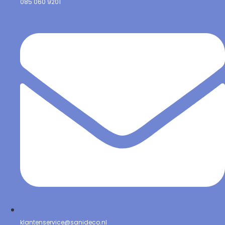
085 060 9201
klantenservice@sanideco.nl