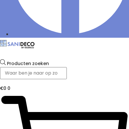
Producten zoeken
€
0
0