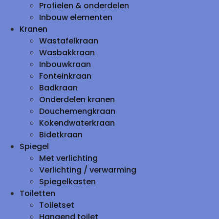
Profielen & onderdelen
Inbouw elementen
Kranen
Wastafelkraan
Wasbakkraan
Inbouwkraan
Fonteinkraan
Badkraan
Onderdelen kranen
Douchemengkraan
Kokendwaterkraan
Bidetkraan
Spiegel
Met verlichting
Verlichting / verwarming
Spiegelkasten
Toiletten
Toiletset
Hangend toilet