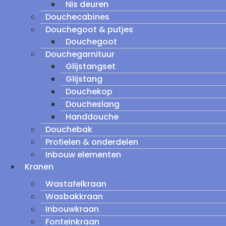
Nis deuren
Douchecabines
Douchegoot & putjes
Douchegoot
Douchegarnituur
Glijstangset
Glijstang
Douchekop
Doucheslang
Handdouche
Douchebak
Profielen & onderdelen
Inbouw elementen
Kranen
Wastafelkraan
Wasbakkraan
Inbouwkraan
Fonteinkraan