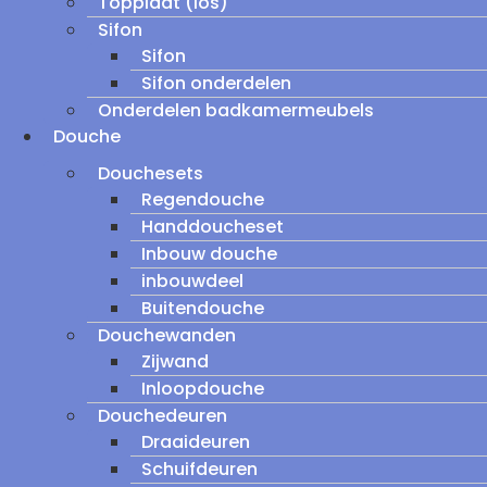
Topplaat (los)
Sifon
Sifon
Sifon onderdelen
Onderdelen badkamermeubels
Douche
Douchesets
Regendouche
Handdoucheset
Inbouw douche
inbouwdeel
Buitendouche
Douchewanden
Zijwand
Inloopdouche
Douchedeuren
Draaideuren
Schuifdeuren