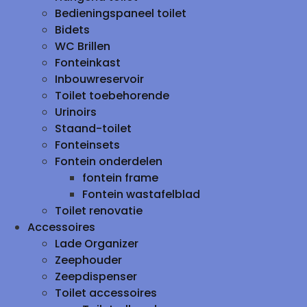
Bedieningspaneel toilet
Bidets
WC Brillen
Fonteinkast
Inbouwreservoir
Toilet toebehorende
Urinoirs
Staand-toilet
Fonteinsets
Fontein onderdelen
fontein frame
Fontein wastafelblad
Toilet renovatie
Accessoires
Lade Organizer
Zeephouder
Zeepdispenser
Toilet accessoires