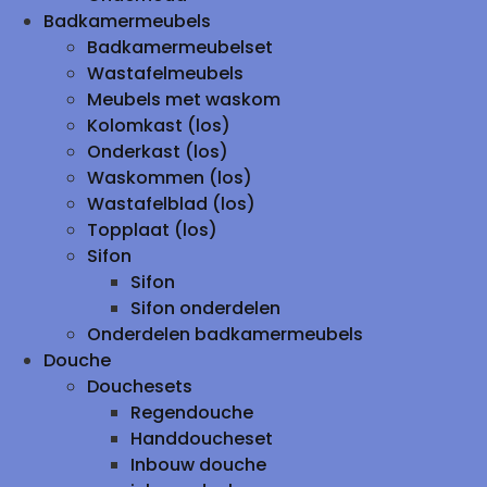
Badkamermeubels
Badkamermeubelset
Wastafelmeubels
Meubels met waskom
Kolomkast (los)
Onderkast (los)
Waskommen (los)
Wastafelblad (los)
Topplaat (los)
Sifon
Sifon
Sifon onderdelen
Onderdelen badkamermeubels
Douche
Douchesets
Regendouche
Handdoucheset
Inbouw douche