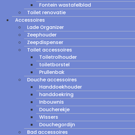
Fontein wastafelblad
Toilet renovatie
Accessoires
Lade Organizer
Zeephouder
Zeepdispenser
Toilet accessoires
Toiletrolhouder
toiletborstel
Prullenbak
Douche accessoires
Handdoekhouder
handdoekring
Inbouwnis
Doucherekje
Wissers
Douchegordijn
Bad accessoires