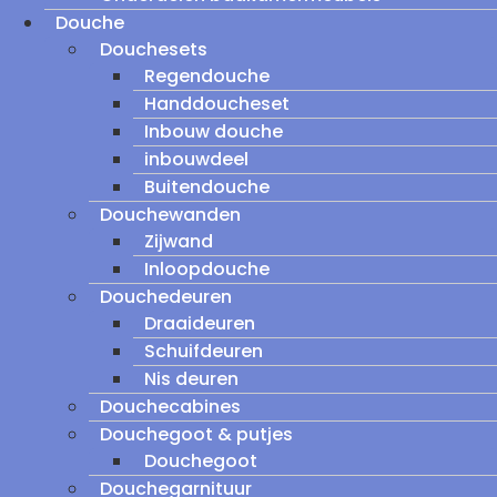
Douche
Douchesets
Regendouche
Handdoucheset
Inbouw douche
inbouwdeel
Buitendouche
Douchewanden
Zijwand
Inloopdouche
Douchedeuren
Draaideuren
Schuifdeuren
Nis deuren
Douchecabines
Douchegoot & putjes
Douchegoot
Douchegarnituur