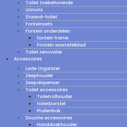
Toilet toebehorende
Urinoirs
Staand-toilet
Fonteinsets
Fontein onderdelen
fontein frame
Fontein wastafelblad
Toilet renovatie
Accessoires
Lade Organizer
Zeephouder
Zeepdispenser
Toilet accessoires
Toiletrolhouder
toiletborstel
Prullenbak
Douche accessoires
Handdoekhouder