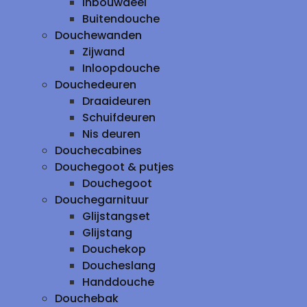
inbouwdeel
Buitendouche
Douchewanden
Zijwand
Inloopdouche
Douchedeuren
Draaideuren
Schuifdeuren
Nis deuren
Douchecabines
Douchegoot & putjes
Douchegoot
Douchegarnituur
Glijstangset
Glijstang
Douchekop
Doucheslang
Handdouche
Douchebak