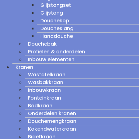
Glijstangset
Glijstang
Douchekop
Doucheslang
Handdouche
Douchebak
Profielen & onderdelen
Inbouw elementen
Kranen
Wastafelkraan
Wasbakkraan
Inbouwkraan
Fonteinkraan
Badkraan
Onderdelen kranen
Douchemengkraan
Kokendwaterkraan
Bidetkraan