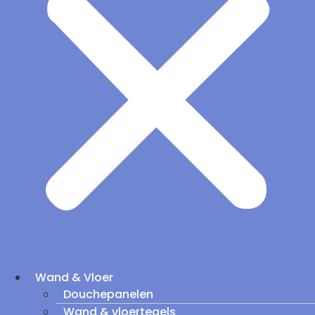
Wand & Vloer
Douchepanelen
Wand & vloertegels