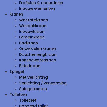
Profielen & onderdelen
Inbouw elementen
Kranen
Wastafelkraan
Wasbakkraan
Inbouwkraan
Fonteinkraan
Badkraan
Onderdelen kranen
Douchemengkraan
Kokendwaterkraan
Bidetkraan
Spiegel
Met verlichting
Verlichting / verwarming
Spiegelkasten
Toiletten
Toiletset
Hangend toilet