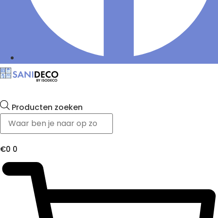
Producten zoeken
€
0
0