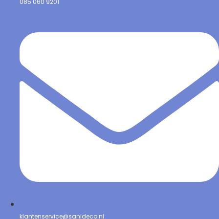
085 060 9201
klantenservice@sanideco.nl