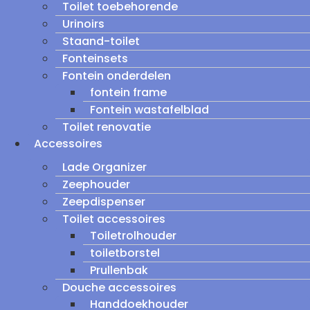
Toilet toebehorende
Urinoirs
Staand-toilet
Fonteinsets
Fontein onderdelen
fontein frame
Fontein wastafelblad
Toilet renovatie
Accessoires
Lade Organizer
Zeephouder
Zeepdispenser
Toilet accessoires
Toiletrolhouder
toiletborstel
Prullenbak
Douche accessoires
Handdoekhouder