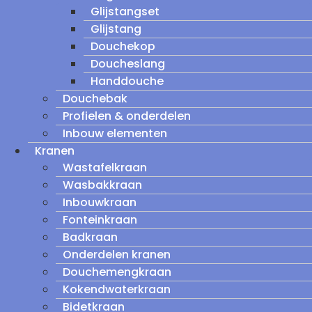
Glijstangset
Glijstang
Douchekop
Doucheslang
Handdouche
Douchebak
Profielen & onderdelen
Inbouw elementen
Kranen
Wastafelkraan
Wasbakkraan
Inbouwkraan
Fonteinkraan
Badkraan
Onderdelen kranen
Douchemengkraan
Kokendwaterkraan
Bidetkraan