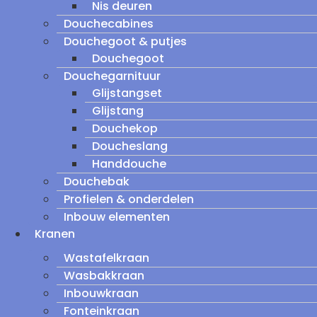
Nis deuren
Douchecabines
Douchegoot & putjes
Douchegoot
Douchegarnituur
Glijstangset
Glijstang
Douchekop
Doucheslang
Handdouche
Douchebak
Profielen & onderdelen
Inbouw elementen
Kranen
Wastafelkraan
Wasbakkraan
Inbouwkraan
Fonteinkraan