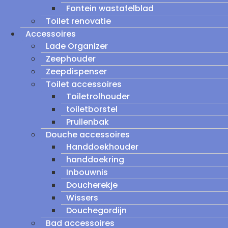
Fontein wastafelblad
Toilet renovatie
Accessoires
Lade Organizer
Zeephouder
Zeepdispenser
Toilet accessoires
Toiletrolhouder
toiletborstel
Prullenbak
Douche accessoires
Handdoekhouder
handdoekring
Inbouwnis
Doucherekje
Wissers
Douchegordijn
Bad accessoires