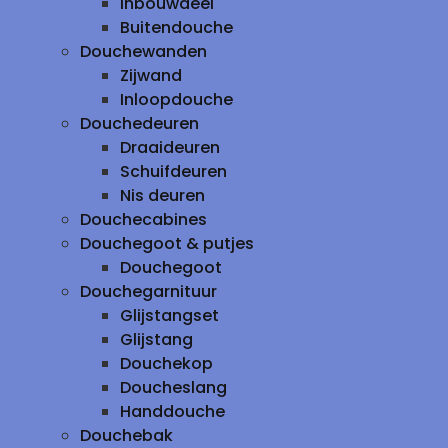
inbouwdeel
Buitendouche
Douchewanden
Zijwand
Inloopdouche
Douchedeuren
Draaideuren
Schuifdeuren
Nis deuren
Douchecabines
Douchegoot & putjes
Douchegoot
Douchegarnituur
Glijstangset
Glijstang
Douchekop
Doucheslang
Handdouche
Douchebak