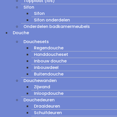
Topplaat (los)
Sifon
Sifon
Sifon onderdelen
Onderdelen badkamermeubels
Douche
Douchesets
Regendouche
Handdoucheset
Inbouw douche
inbouwdeel
Buitendouche
Douchewanden
Zijwand
Inloopdouche
Douchedeuren
Draaideuren
Schuifdeuren