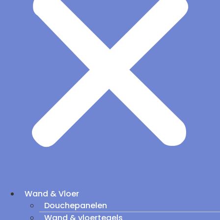
Wand & Vloer
Douchepanelen
Wand & vloertegels