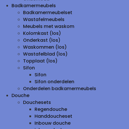
Badkamermeubels
Badkamermeubelset
Wastafelmeubels
Meubels met waskom
Kolomkast (los)
Onderkast (los)
Waskommen (los)
Wastafelblad (los)
Topplaat (los)
Sifon
Sifon
Sifon onderdelen
Onderdelen badkamermeubels
Douche
Douchesets
Regendouche
Handdoucheset
Inbouw douche