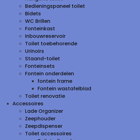
Bedieningspaneel toilet
Bidets
WC Brillen
Fonteinkast
Inbouwreservoir
Toilet toebehorende
Urinoirs
Staand-toilet
Fonteinsets
Fontein onderdelen
fontein frame
Fontein wastafelblad
Toilet renovatie
Accessoires
Lade Organizer
Zeephouder
Zeepdispenser
Toilet accessoires