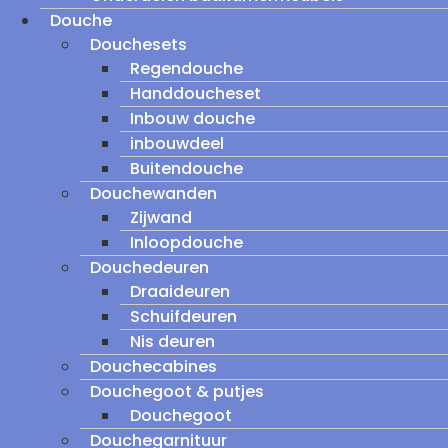
Douche
Douchesets
Regendouche
Handdoucheset
Inbouw douche
inbouwdeel
Buitendouche
Douchewanden
Zijwand
Inloopdouche
Douchedeuren
Draaideuren
Schuifdeuren
Nis deuren
Douchecabines
Douchegoot & putjes
Douchegoot
Douchegarnituur