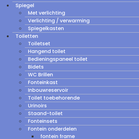
Spiegel
Met verlichting
Verlichting / verwarming
Spiegelkasten
Toiletten
Toiletset
Hangend toilet
Bedieningspaneel toilet
Bidets
WC Brillen
Fonteinkast
Inbouwreservoir
Toilet toebehorende
Urinoirs
Staand-toilet
Fonteinsets
Fontein onderdelen
fontein frame