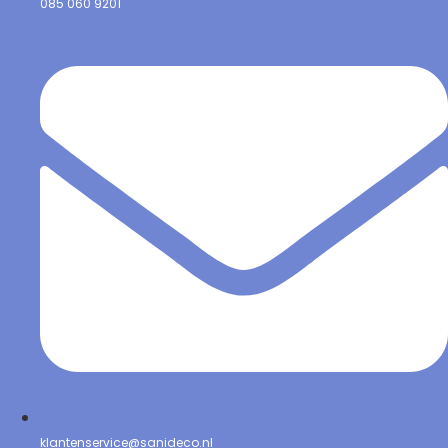
085 060 9201
klantenservice@sanideco.nl