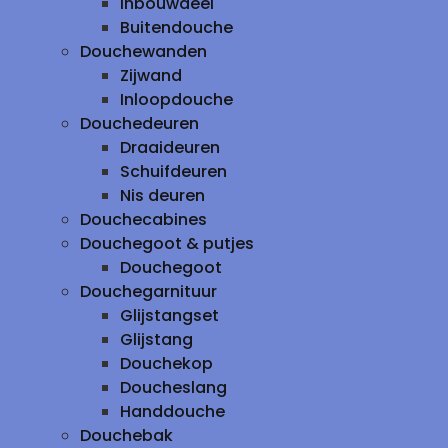
inbouwdeel
Buitendouche
Douchewanden
Zijwand
Inloopdouche
Douchedeuren
Draaideuren
Schuifdeuren
Nis deuren
Douchecabines
Douchegoot & putjes
Douchegoot
Douchegarnituur
Glijstangset
Glijstang
Douchekop
Doucheslang
Handdouche
Douchebak