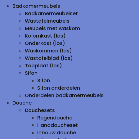
Badkamermeubels
Badkamermeubelset
Wastafelmeubels
Meubels met waskom
Kolomkast (los)
Onderkast (los)
Waskommen (los)
Wastafelblad (los)
Topplaat (los)
Sifon
Sifon
Sifon onderdelen
Onderdelen badkamermeubels
Douche
Douchesets
Regendouche
Handdoucheset
Inbouw douche