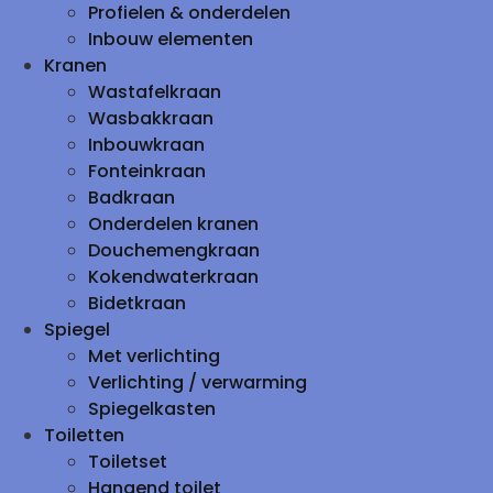
Profielen & onderdelen
Inbouw elementen
Kranen
Wastafelkraan
Wasbakkraan
Inbouwkraan
Fonteinkraan
Badkraan
Onderdelen kranen
Douchemengkraan
Kokendwaterkraan
Bidetkraan
Spiegel
Met verlichting
Verlichting / verwarming
Spiegelkasten
Toiletten
Toiletset
Hangend toilet