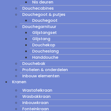
Nis deuren
Douchecabines
Douchegoot & putjes
Douchegoot
Douchegarnituur
Glijstangset
Glijstang
Douchekop
Doucheslang
Handdouche
Douchebak
Profielen & onderdelen
Inbouw elementen
Kranen
Wastafelkraan
Wasbakkraan
Inbouwkraan
Fonteinkraan