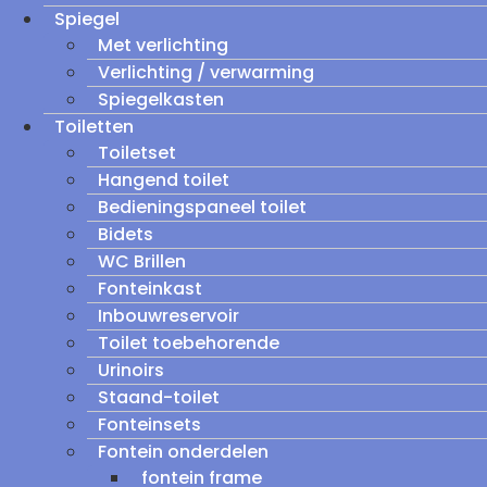
Spiegel
Met verlichting
Verlichting / verwarming
Spiegelkasten
Toiletten
Toiletset
Hangend toilet
Bedieningspaneel toilet
Bidets
WC Brillen
Fonteinkast
Inbouwreservoir
Toilet toebehorende
Urinoirs
Staand-toilet
Fonteinsets
Fontein onderdelen
fontein frame