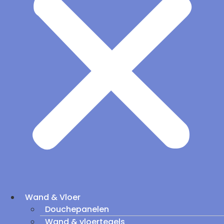
Wand & Vloer
Douchepanelen
Wand & vloertegels