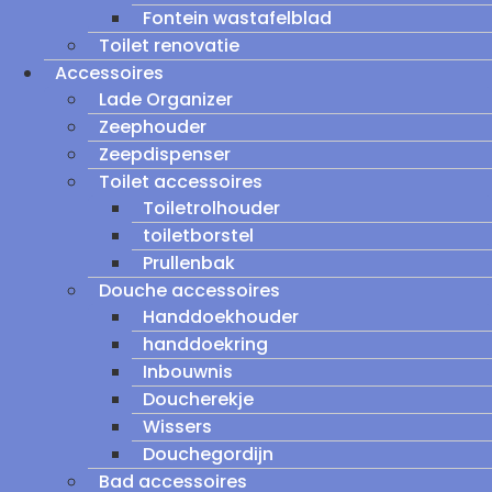
Fontein wastafelblad
Toilet renovatie
Accessoires
Lade Organizer
Zeephouder
Zeepdispenser
Toilet accessoires
Toiletrolhouder
toiletborstel
Prullenbak
Douche accessoires
Handdoekhouder
handdoekring
Inbouwnis
Doucherekje
Wissers
Douchegordijn
Bad accessoires