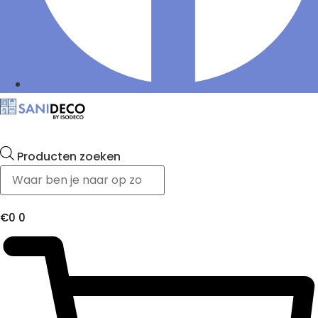
Producten zoeken
€
0
0