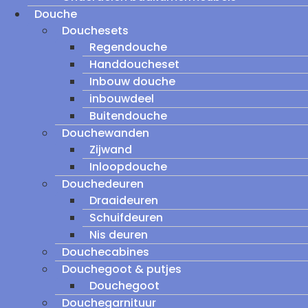
Douche
Douchesets
Regendouche
Handdoucheset
Inbouw douche
inbouwdeel
Buitendouche
Douchewanden
Zijwand
Inloopdouche
Douchedeuren
Draaideuren
Schuifdeuren
Nis deuren
Douchecabines
Douchegoot & putjes
Douchegoot
Douchegarnituur