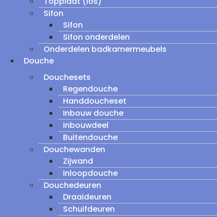
Topplaat (los)
Sifon
Sifon
Sifon onderdelen
Onderdelen badkamermeubels
Douche
Douchesets
Regendouche
Handdoucheset
Inbouw douche
inbouwdeel
Buitendouche
Douchewanden
Zijwand
Inloopdouche
Douchedeuren
Draaideuren
Schuifdeuren