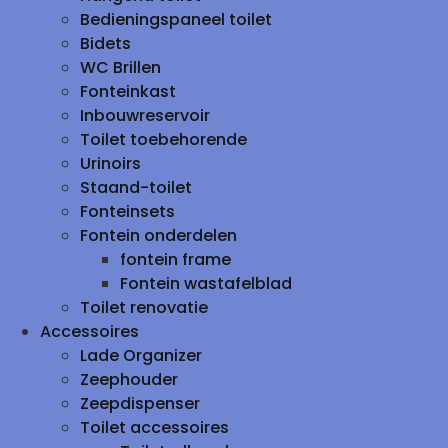
Bedieningspaneel toilet
Bidets
WC Brillen
Fonteinkast
Inbouwreservoir
Toilet toebehorende
Urinoirs
Staand-toilet
Fonteinsets
Fontein onderdelen
fontein frame
Fontein wastafelblad
Toilet renovatie
Accessoires
Lade Organizer
Zeephouder
Zeepdispenser
Toilet accessoires