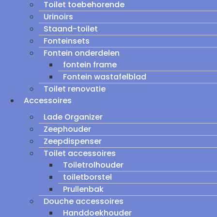
Toilet toebehorende
Urinoirs
Staand-toilet
Fonteinsets
Fontein onderdelen
fontein frame
Fontein wastafelblad
Toilet renovatie
Accessoires
Lade Organizer
Zeephouder
Zeepdispenser
Toilet accessoires
Toiletrolhouder
toiletborstel
Prullenbak
Douche accessoires
Handdoekhouder