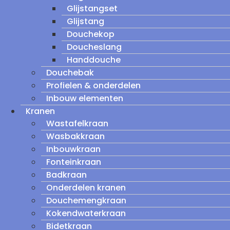
Glijstangset
Glijstang
Douchekop
Doucheslang
Handdouche
Douchebak
Profielen & onderdelen
Inbouw elementen
Kranen
Wastafelkraan
Wasbakkraan
Inbouwkraan
Fonteinkraan
Badkraan
Onderdelen kranen
Douchemengkraan
Kokendwaterkraan
Bidetkraan