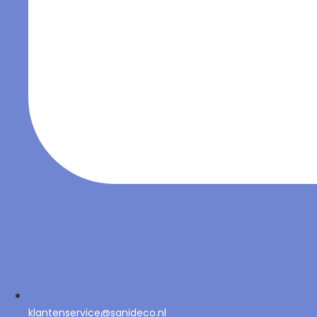
klantenservice@sanideco.nl