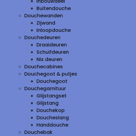
inbouwdeel
Buitendouche
Douchewanden
Zijwand
Inloopdouche
Douchedeuren
Draaideuren
Schuifdeuren
Nis deuren
Douchecabines
Douchegoot & putjes
Douchegoot
Douchegarnituur
Glijstangset
Glijstang
Douchekop
Doucheslang
Handdouche
Douchebak