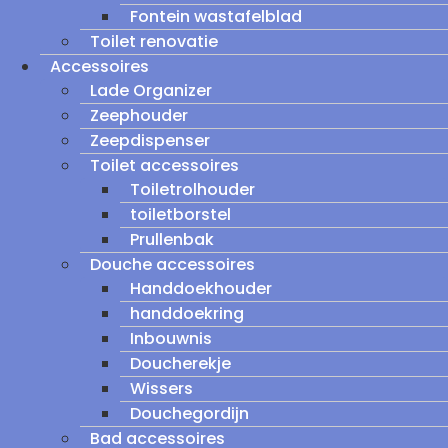
Fontein wastafelblad
Toilet renovatie
Accessoires
Lade Organizer
Zeephouder
Zeepdispenser
Toilet accessoires
Toiletrolhouder
toiletborstel
Prullenbak
Douche accessoires
Handdoekhouder
handdoekring
Inbouwnis
Doucherekje
Wissers
Douchegordijn
Bad accessoires