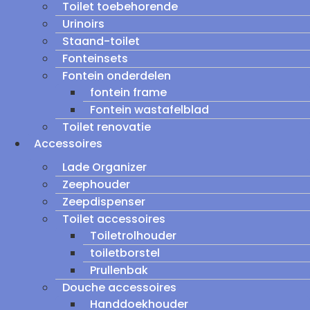
Toilet toebehorende
Urinoirs
Staand-toilet
Fonteinsets
Fontein onderdelen
fontein frame
Fontein wastafelblad
Toilet renovatie
Accessoires
Lade Organizer
Zeephouder
Zeepdispenser
Toilet accessoires
Toiletrolhouder
toiletborstel
Prullenbak
Douche accessoires
Handdoekhouder