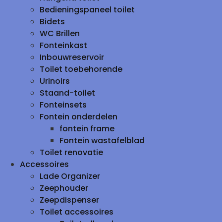
Bedieningspaneel toilet
Bidets
WC Brillen
Fonteinkast
Inbouwreservoir
Toilet toebehorende
Urinoirs
Staand-toilet
Fonteinsets
Fontein onderdelen
fontein frame
Fontein wastafelblad
Toilet renovatie
Accessoires
Lade Organizer
Zeephouder
Zeepdispenser
Toilet accessoires