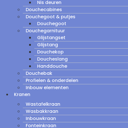
Nis deuren
Douchecabines
Douchegoot & putjes
Douchegoot
Douchegarnituur
Glijstangset
Glijstang
Douchekop
Doucheslang
Handdouche
Douchebak
Profielen & onderdelen
Inbouw elementen
Kranen
Wastafelkraan
Wasbakkraan
Inbouwkraan
Fonteinkraan