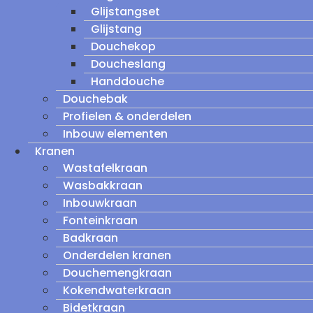
Glijstangset
Glijstang
Douchekop
Doucheslang
Handdouche
Douchebak
Profielen & onderdelen
Inbouw elementen
Kranen
Wastafelkraan
Wasbakkraan
Inbouwkraan
Fonteinkraan
Badkraan
Onderdelen kranen
Douchemengkraan
Kokendwaterkraan
Bidetkraan