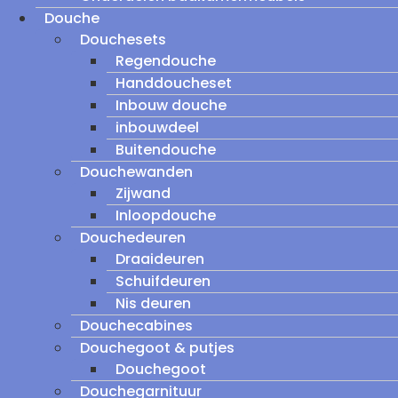
Douche
Douchesets
Regendouche
Handdoucheset
Inbouw douche
inbouwdeel
Buitendouche
Douchewanden
Zijwand
Inloopdouche
Douchedeuren
Draaideuren
Schuifdeuren
Nis deuren
Douchecabines
Douchegoot & putjes
Douchegoot
Douchegarnituur