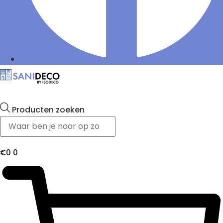
Producten zoeken
€
0
0