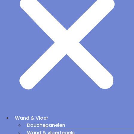
Wand & Vloer
Douchepanelen
Wand & vloertegels