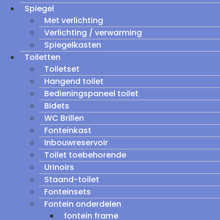
Spiegel
Met verlichting
Verlichting / verwarming
Spiegelkasten
Toiletten
Toiletset
Hangend toilet
Bedieningspaneel toilet
Bidets
WC Brillen
Fonteinkast
Inbouwreservoir
Toilet toebehorende
Urinoirs
Staand-toilet
Fonteinsets
Fontein onderdelen
fontein frame