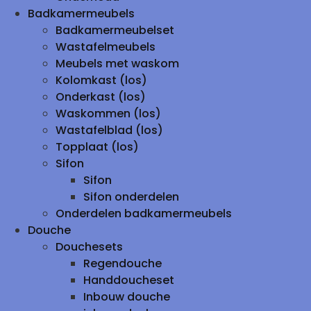
Badkamermeubels
Badkamermeubelset
Wastafelmeubels
Meubels met waskom
Kolomkast (los)
Onderkast (los)
Waskommen (los)
Wastafelblad (los)
Topplaat (los)
Sifon
Sifon
Sifon onderdelen
Onderdelen badkamermeubels
Douche
Douchesets
Regendouche
Handdoucheset
Inbouw douche