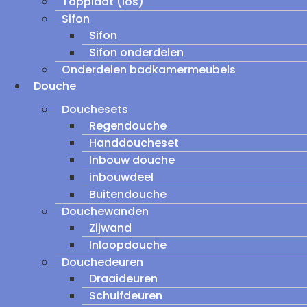
Topplaat (los)
Sifon
Sifon
Sifon onderdelen
Onderdelen badkamermeubels
Douche
Douchesets
Regendouche
Handdoucheset
Inbouw douche
inbouwdeel
Buitendouche
Douchewanden
Zijwand
Inloopdouche
Douchedeuren
Draaideuren
Schuifdeuren