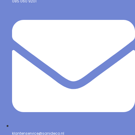
085 060 9201
klantenservice@sanideco.nl