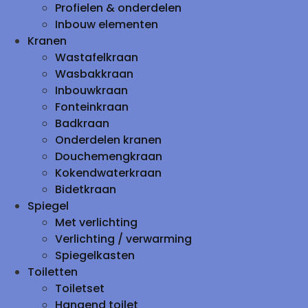
Profielen & onderdelen
Inbouw elementen
Kranen
Wastafelkraan
Wasbakkraan
Inbouwkraan
Fonteinkraan
Badkraan
Onderdelen kranen
Douchemengkraan
Kokendwaterkraan
Bidetkraan
Spiegel
Met verlichting
Verlichting / verwarming
Spiegelkasten
Toiletten
Toiletset
Hangend toilet