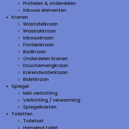
Profielen & onderdelen
Inbouw elementen
Kranen
Wastafelkraan
Wasbakkraan
Inbouwkraan
Fonteinkraan
Badkraan
Onderdelen kranen
Douchemengkraan
Kokendwaterkraan
Bidetkraan
Spiegel
Met verlichting
Verlichting / verwarming
Spiegelkasten
Toiletten
Toiletset
Hangend toilet