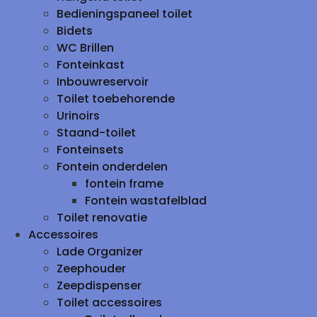
Bedieningspaneel toilet
Bidets
WC Brillen
Fonteinkast
Inbouwreservoir
Toilet toebehorende
Urinoirs
Staand-toilet
Fonteinsets
Fontein onderdelen
fontein frame
Fontein wastafelblad
Toilet renovatie
Accessoires
Lade Organizer
Zeephouder
Zeepdispenser
Toilet accessoires