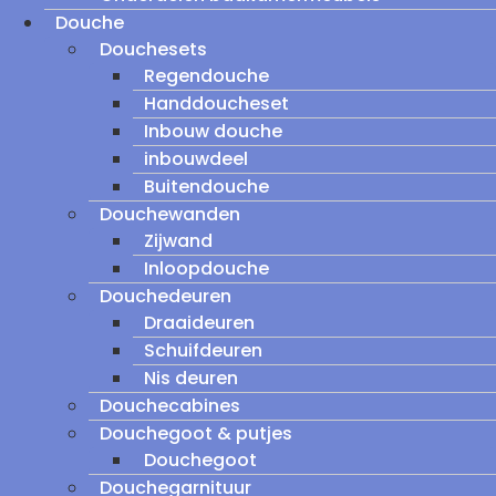
Douche
Douchesets
Regendouche
Handdoucheset
Inbouw douche
inbouwdeel
Buitendouche
Douchewanden
Zijwand
Inloopdouche
Douchedeuren
Draaideuren
Schuifdeuren
Nis deuren
Douchecabines
Douchegoot & putjes
Douchegoot
Douchegarnituur