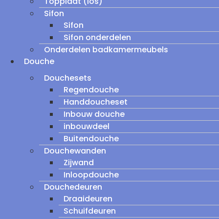
Topplaat (los)
Sifon
Sifon
Sifon onderdelen
Onderdelen badkamermeubels
Douche
Douchesets
Regendouche
Handdoucheset
Inbouw douche
inbouwdeel
Buitendouche
Douchewanden
Zijwand
Inloopdouche
Douchedeuren
Draaideuren
Schuifdeuren