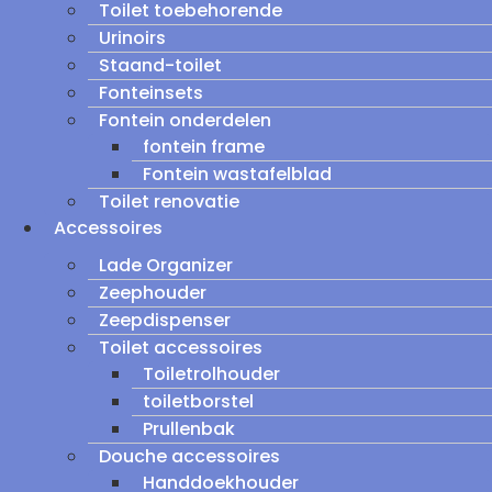
Toilet toebehorende
Urinoirs
Staand-toilet
Fonteinsets
Fontein onderdelen
fontein frame
Fontein wastafelblad
Toilet renovatie
Accessoires
Lade Organizer
Zeephouder
Zeepdispenser
Toilet accessoires
Toiletrolhouder
toiletborstel
Prullenbak
Douche accessoires
Handdoekhouder