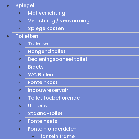
Spiegel
Met verlichting
Verlichting / verwarming
Spiegelkasten
Toiletten
Toiletset
Hangend toilet
Bedieningspaneel toilet
Bidets
WC Brillen
Fonteinkast
Inbouwreservoir
Toilet toebehorende
Urinoirs
Staand-toilet
Fonteinsets
Fontein onderdelen
fontein frame