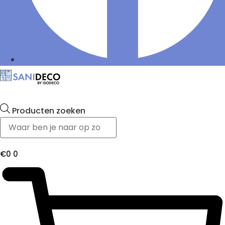
Producten zoeken
€
0
0