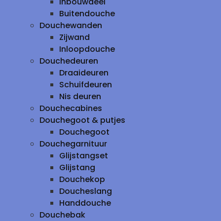
inbouwdeel
Buitendouche
Douchewanden
Zijwand
Inloopdouche
Douchedeuren
Draaideuren
Schuifdeuren
Nis deuren
Douchecabines
Douchegoot & putjes
Douchegoot
Douchegarnituur
Glijstangset
Glijstang
Douchekop
Doucheslang
Handdouche
Douchebak