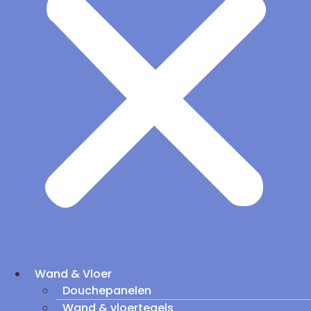
Wand & Vloer
Douchepanelen
Wand & vloertegels