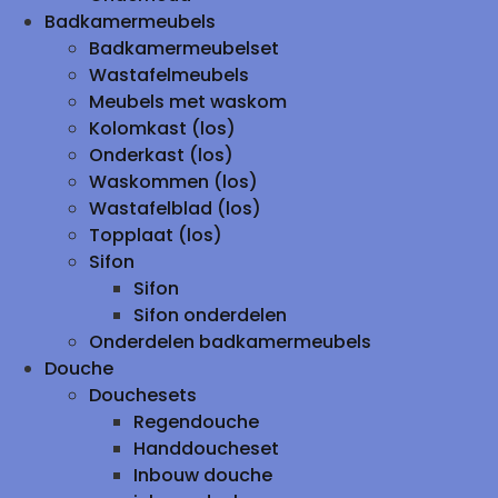
Badkamermeubels
Badkamermeubelset
Wastafelmeubels
Meubels met waskom
Kolomkast (los)
Onderkast (los)
Waskommen (los)
Wastafelblad (los)
Topplaat (los)
Sifon
Sifon
Sifon onderdelen
Onderdelen badkamermeubels
Douche
Douchesets
Regendouche
Handdoucheset
Inbouw douche