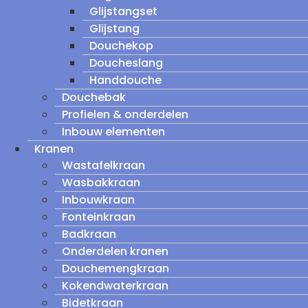
Glijstangset
Glijstang
Douchekop
Doucheslang
Handdouche
Douchebak
Profielen & onderdelen
Inbouw elementen
Kranen
Wastafelkraan
Wasbakkraan
Inbouwkraan
Fonteinkraan
Badkraan
Onderdelen kranen
Douchemengkraan
Kokendwaterkraan
Bidetkraan