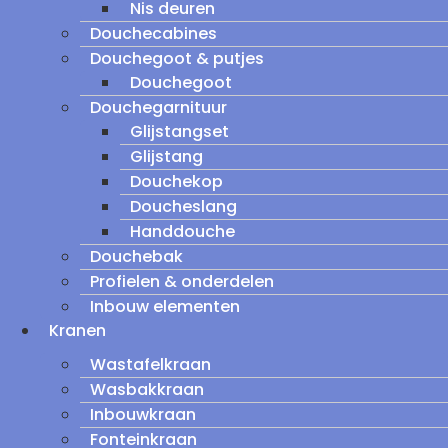
Nis deuren
Douchecabines
Douchegoot & putjes
Douchegoot
Douchegarnituur
Glijstangset
Glijstang
Douchekop
Doucheslang
Handdouche
Douchebak
Profielen & onderdelen
Inbouw elementen
Kranen
Wastafelkraan
Wasbakkraan
Inbouwkraan
Fonteinkraan