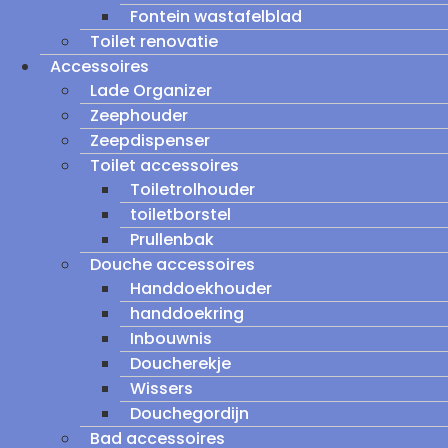
Fontein wastafelblad
Toilet renovatie
Accessoires
Lade Organizer
Zeephouder
Zeepdispenser
Toilet accessoires
Toiletrolhouder
toiletborstel
Prullenbak
Douche accessoires
Handdoekhouder
handdoekring
Inbouwnis
Doucherekje
Wissers
Douchegordijn
Bad accessoires