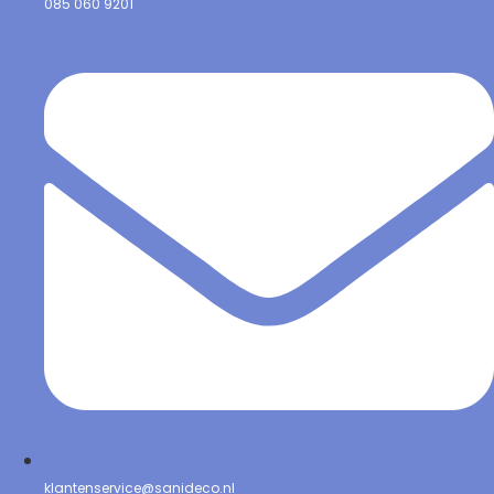
085 060 9201
klantenservice@sanideco.nl