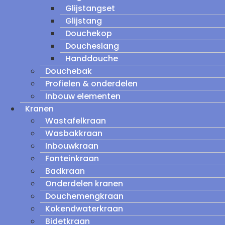
Glijstangset
Glijstang
Douchekop
Doucheslang
Handdouche
Douchebak
Profielen & onderdelen
Inbouw elementen
Kranen
Wastafelkraan
Wasbakkraan
Inbouwkraan
Fonteinkraan
Badkraan
Onderdelen kranen
Douchemengkraan
Kokendwaterkraan
Bidetkraan