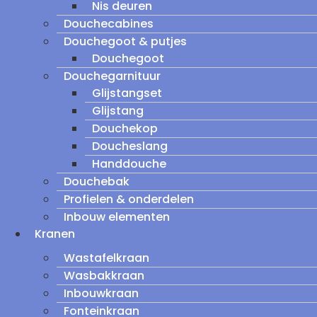
Nis deuren
Douchecabines
Douchegoot & putjes
Douchegoot
Douchegarnituur
Glijstangset
Glijstang
Douchekop
Doucheslang
Handdouche
Douchebak
Profielen & onderdelen
Inbouw elementen
Kranen
Wastafelkraan
Wasbakkraan
Inbouwkraan
Fonteinkraan