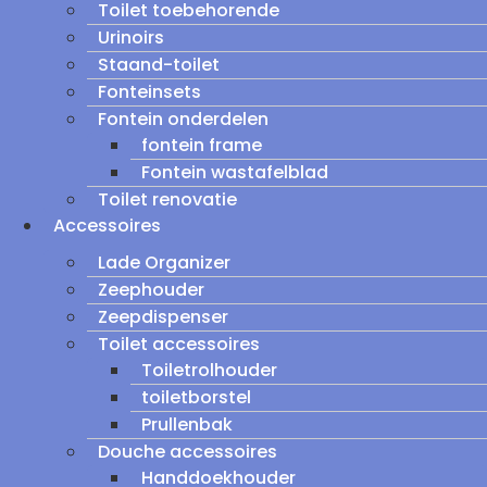
Toilet toebehorende
Urinoirs
Staand-toilet
Fonteinsets
Fontein onderdelen
fontein frame
Fontein wastafelblad
Toilet renovatie
Accessoires
Lade Organizer
Zeephouder
Zeepdispenser
Toilet accessoires
Toiletrolhouder
toiletborstel
Prullenbak
Douche accessoires
Handdoekhouder