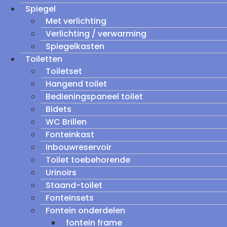
Spiegel
Met verlichting
Verlichting / verwarming
Spiegelkasten
Toiletten
Toiletset
Hangend toilet
Bedieningspaneel toilet
Bidets
WC Brillen
Fonteinkast
Inbouwreservoir
Toilet toebehorende
Urinoirs
Staand-toilet
Fonteinsets
Fontein onderdelen
fontein frame