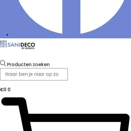
Producten zoeken
€
0
0