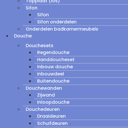
Topplaat (los)
Sifon
Sifon
Sifon onderdelen
Onderdelen badkamermeubels
Douche
Douchesets
Regendouche
Handdoucheset
Inbouw douche
inbouwdeel
Buitendouche
Douchewanden
Zijwand
Inloopdouche
Douchedeuren
Draaideuren
Schuifdeuren