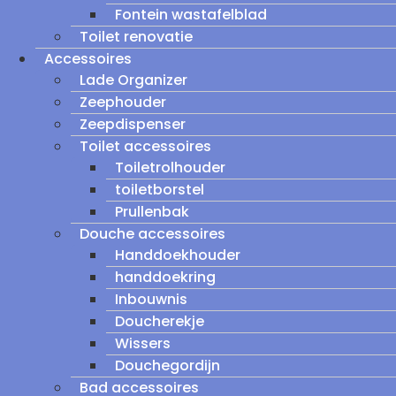
Fontein wastafelblad
Toilet renovatie
Accessoires
Lade Organizer
Zeephouder
Zeepdispenser
Toilet accessoires
Toiletrolhouder
toiletborstel
Prullenbak
Douche accessoires
Handdoekhouder
handdoekring
Inbouwnis
Doucherekje
Wissers
Douchegordijn
Bad accessoires