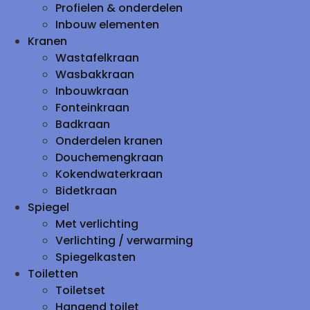
Profielen & onderdelen
Inbouw elementen
Kranen
Wastafelkraan
Wasbakkraan
Inbouwkraan
Fonteinkraan
Badkraan
Onderdelen kranen
Douchemengkraan
Kokendwaterkraan
Bidetkraan
Spiegel
Met verlichting
Verlichting / verwarming
Spiegelkasten
Toiletten
Toiletset
Hangend toilet