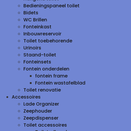
Bedieningspaneel toilet
Bidets
WC Brillen
Fonteinkast
Inbouwreservoir
Toilet toebehorende
Urinoirs
Staand-toilet
Fonteinsets
Fontein onderdelen
fontein frame
Fontein wastafelblad
Toilet renovatie
Accessoires
Lade Organizer
Zeephouder
Zeepdispenser
Toilet accessoires