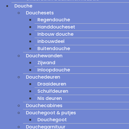
Douche
Douchesets
Regendouche
Handdoucheset
Inbouw douche
inbouwdeel
Buitendouche
Douchewanden
Zijwand
Inloopdouche
Douchedeuren
Draaideuren
Schuifdeuren
Nis deuren
Douchecabines
Douchegoot & putjes
Douchegoot
Douchegarnituur