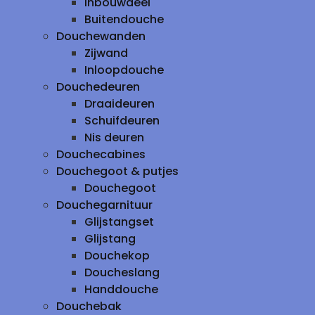
inbouwdeel
Buitendouche
Douchewanden
Zijwand
Inloopdouche
Douchedeuren
Draaideuren
Schuifdeuren
Nis deuren
Douchecabines
Douchegoot & putjes
Douchegoot
Douchegarnituur
Glijstangset
Glijstang
Douchekop
Doucheslang
Handdouche
Douchebak