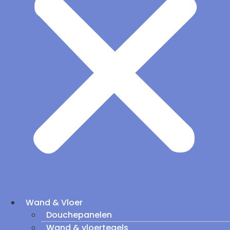
Wand & Vloer
Douchepanelen
Wand & vloertegels