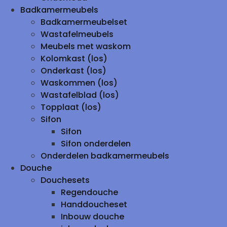
Badkamermeubels
Badkamermeubelset
Wastafelmeubels
Meubels met waskom
Kolomkast (los)
Onderkast (los)
Waskommen (los)
Wastafelblad (los)
Topplaat (los)
Sifon
Sifon
Sifon onderdelen
Onderdelen badkamermeubels
Douche
Douchesets
Regendouche
Handdoucheset
Inbouw douche