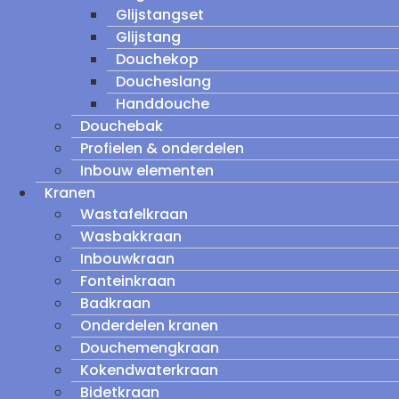
Glijstangset
Glijstang
Douchekop
Doucheslang
Handdouche
Douchebak
Profielen & onderdelen
Inbouw elementen
Kranen
Wastafelkraan
Wasbakkraan
Inbouwkraan
Fonteinkraan
Badkraan
Onderdelen kranen
Douchemengkraan
Kokendwaterkraan
Bidetkraan