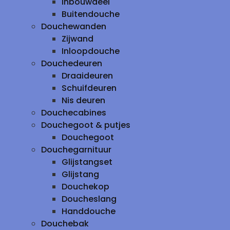
inbouwdeel
Buitendouche
Douchewanden
Zijwand
Inloopdouche
Douchedeuren
Draaideuren
Schuifdeuren
Nis deuren
Douchecabines
Douchegoot & putjes
Douchegoot
Douchegarnituur
Glijstangset
Glijstang
Douchekop
Doucheslang
Handdouche
Douchebak