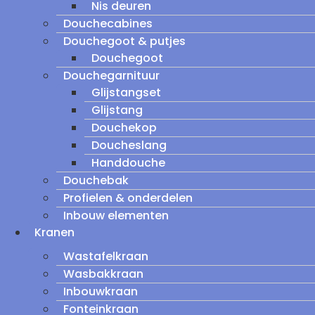
Nis deuren
Douchecabines
Douchegoot & putjes
Douchegoot
Douchegarnituur
Glijstangset
Glijstang
Douchekop
Doucheslang
Handdouche
Douchebak
Profielen & onderdelen
Inbouw elementen
Kranen
Wastafelkraan
Wasbakkraan
Inbouwkraan
Fonteinkraan