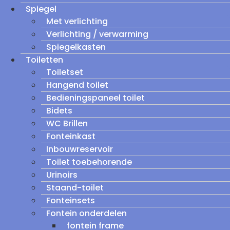
Spiegel
Met verlichting
Verlichting / verwarming
Spiegelkasten
Toiletten
Toiletset
Hangend toilet
Bedieningspaneel toilet
Bidets
WC Brillen
Fonteinkast
Inbouwreservoir
Toilet toebehorende
Urinoirs
Staand-toilet
Fonteinsets
Fontein onderdelen
fontein frame