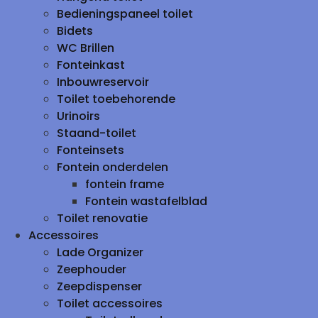
Bedieningspaneel toilet
Bidets
WC Brillen
Fonteinkast
Inbouwreservoir
Toilet toebehorende
Urinoirs
Staand-toilet
Fonteinsets
Fontein onderdelen
fontein frame
Fontein wastafelblad
Toilet renovatie
Accessoires
Lade Organizer
Zeephouder
Zeepdispenser
Toilet accessoires