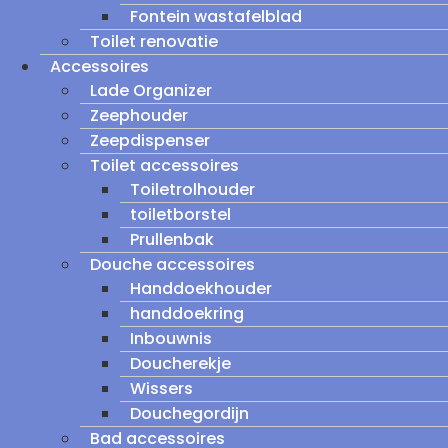
Fontein wastafelblad
Toilet renovatie
Accessoires
Lade Organizer
Zeephouder
Zeepdispenser
Toilet accessoires
Toiletrolhouder
toiletborstel
Prullenbak
Douche accessoires
Handdoekhouder
handdoekring
Inbouwnis
Doucherekje
Wissers
Douchegordijn
Bad accessoires