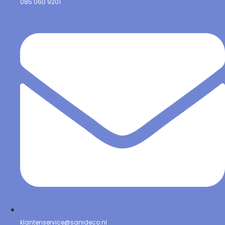
085 060 9201
klantenservice@sanideco.nl