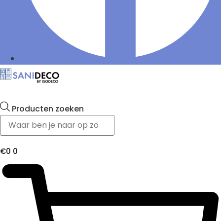
Producten zoeken
€
0
0