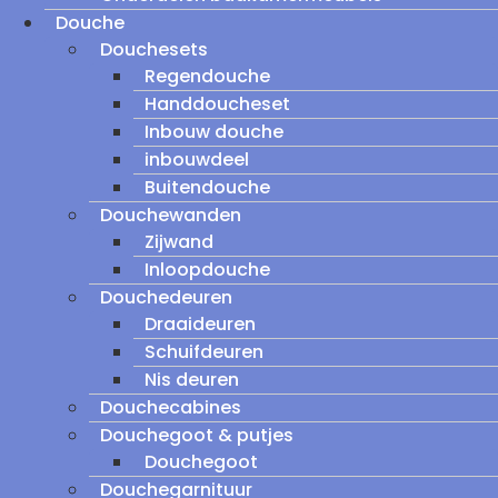
Douche
Douchesets
Regendouche
Handdoucheset
Inbouw douche
inbouwdeel
Buitendouche
Douchewanden
Zijwand
Inloopdouche
Douchedeuren
Draaideuren
Schuifdeuren
Nis deuren
Douchecabines
Douchegoot & putjes
Douchegoot
Douchegarnituur