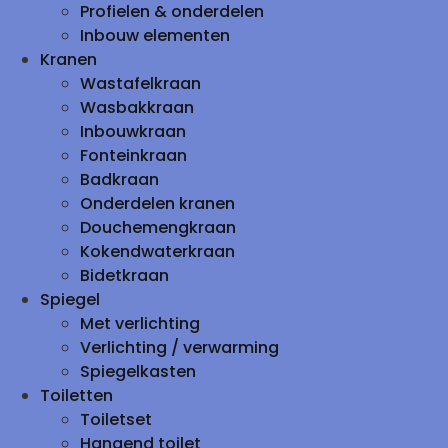
Profielen & onderdelen
Inbouw elementen
Kranen
Wastafelkraan
Wasbakkraan
Inbouwkraan
Fonteinkraan
Badkraan
Onderdelen kranen
Douchemengkraan
Kokendwaterkraan
Bidetkraan
Spiegel
Met verlichting
Verlichting / verwarming
Spiegelkasten
Toiletten
Toiletset
Hangend toilet