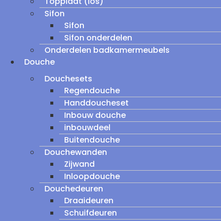
Topplaat (los)
Sifon
Sifon
Sifon onderdelen
Onderdelen badkamermeubels
Douche
Douchesets
Regendouche
Handdoucheset
Inbouw douche
inbouwdeel
Buitendouche
Douchewanden
Zijwand
Inloopdouche
Douchedeuren
Draaideuren
Schuifdeuren