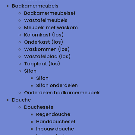
Badkamermeubels
Badkamermeubelset
Wastafelmeubels
Meubels met waskom
Kolomkast (los)
Onderkast (los)
Waskommen (los)
Wastafelblad (los)
Topplaat (los)
Sifon
Sifon
Sifon onderdelen
Onderdelen badkamermeubels
Douche
Douchesets
Regendouche
Handdoucheset
Inbouw douche