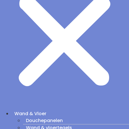
Wand & Vloer
Douchepanelen
Wand & vloertegels