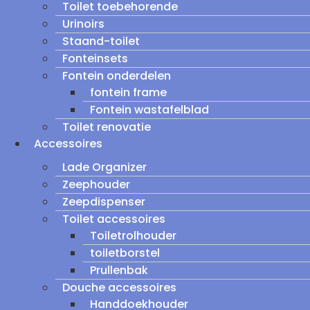
Toilet toebehorende
Urinoirs
Staand-toilet
Fonteinsets
Fontein onderdelen
fontein frame
Fontein wastafelblad
Toilet renovatie
Accessoires
Lade Organizer
Zeephouder
Zeepdispenser
Toilet accessoires
Toiletrolhouder
toiletborstel
Prullenbak
Douche accessoires
Handdoekhouder