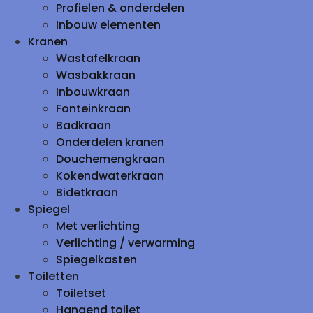
Profielen & onderdelen
Inbouw elementen
Kranen
Wastafelkraan
Wasbakkraan
Inbouwkraan
Fonteinkraan
Badkraan
Onderdelen kranen
Douchemengkraan
Kokendwaterkraan
Bidetkraan
Spiegel
Met verlichting
Verlichting / verwarming
Spiegelkasten
Toiletten
Toiletset
Hangend toilet