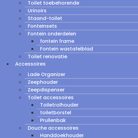
Toilet toebehorende
Urinoirs
Staand-toilet
Fonteinsets
Fontein onderdelen
fontein frame
Fontein wastafelblad
Toilet renovatie
Accessoires
Lade Organizer
Zeephouder
Zeepdispenser
Toilet accessoires
Toiletrolhouder
toiletborstel
Prullenbak
Douche accessoires
Handdoekhouder