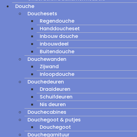
Douche
Douchesets
Regendouche
Handdoucheset
Inbouw douche
inbouwdeel
Buitendouche
Douchewanden
Zijwand
Inloopdouche
Douchedeuren
Draaideuren
Schuifdeuren
Nis deuren
Douchecabines
Douchegoot & putjes
Douchegoot
Douchegarnituur