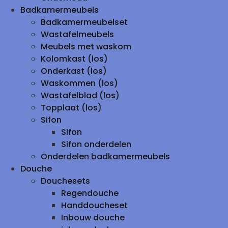
Badkamermeubels
Badkamermeubelset
Wastafelmeubels
Meubels met waskom
Kolomkast (los)
Onderkast (los)
Waskommen (los)
Wastafelblad (los)
Topplaat (los)
Sifon
Sifon
Sifon onderdelen
Onderdelen badkamermeubels
Douche
Douchesets
Regendouche
Handdoucheset
Inbouw douche