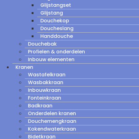
Glijstangset
Glijstang
Douchekop
Doucheslang
Handdouche
Douchebak
Profielen & onderdelen
Inbouw elementen
Kranen
Wastafelkraan
Wasbakkraan
Inbouwkraan
Fonteinkraan
Badkraan
Onderdelen kranen
Douchemengkraan
Kokendwaterkraan
Bidetkraan