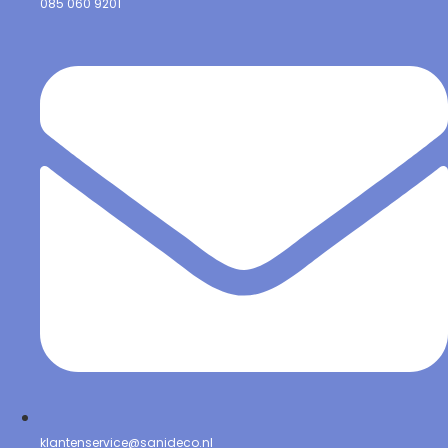
085 060 9201
klantenservice@sanideco.nl