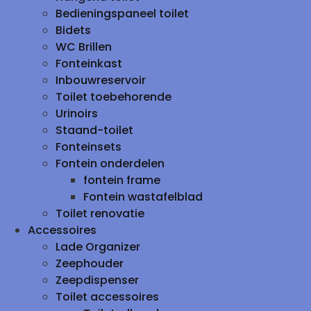
Bedieningspaneel toilet
Bidets
WC Brillen
Fonteinkast
Inbouwreservoir
Toilet toebehorende
Urinoirs
Staand-toilet
Fonteinsets
Fontein onderdelen
fontein frame
Fontein wastafelblad
Toilet renovatie
Accessoires
Lade Organizer
Zeephouder
Zeepdispenser
Toilet accessoires