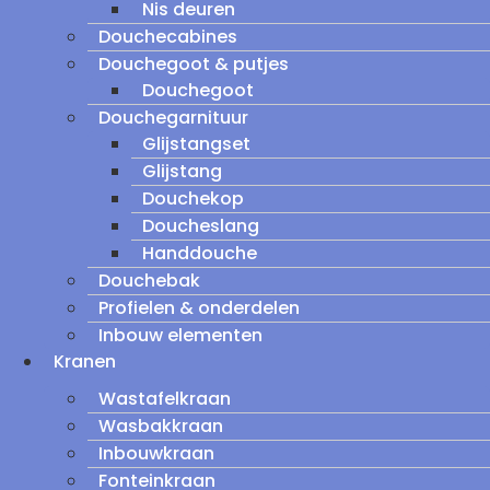
Nis deuren
Douchecabines
Douchegoot & putjes
Douchegoot
Douchegarnituur
Glijstangset
Glijstang
Douchekop
Doucheslang
Handdouche
Douchebak
Profielen & onderdelen
Inbouw elementen
Kranen
Wastafelkraan
Wasbakkraan
Inbouwkraan
Fonteinkraan