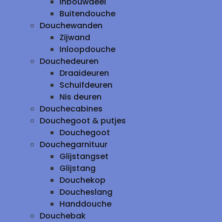
inbouwdeel
Buitendouche
Douchewanden
Zijwand
Inloopdouche
Douchedeuren
Draaideuren
Schuifdeuren
Nis deuren
Douchecabines
Douchegoot & putjes
Douchegoot
Douchegarnituur
Glijstangset
Glijstang
Douchekop
Doucheslang
Handdouche
Douchebak