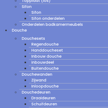
Topplaat (los)
Sifon
Sifon
Sifon onderdelen
Onderdelen badkamermeubels
Douche
Douchesets
Regendouche
Handdoucheset
Inbouw douche
inbouwdeel
Buitendouche
Douchewanden
Zijwand
Inloopdouche
Douchedeuren
Draaideuren
Schuifdeuren