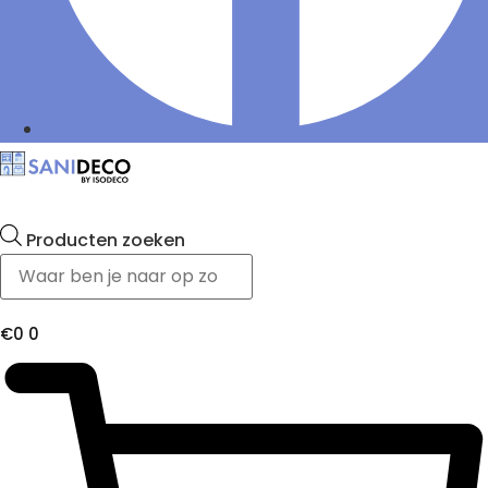
Producten zoeken
€
0
0