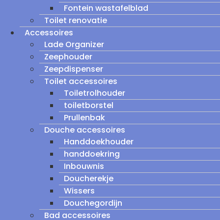
Fontein wastafelblad
Toilet renovatie
Accessoires
Lade Organizer
Zeephouder
Zeepdispenser
Toilet accessoires
Toiletrolhouder
toiletborstel
Prullenbak
Douche accessoires
Handdoekhouder
handdoekring
Inbouwnis
Doucherekje
Wissers
Douchegordijn
Bad accessoires