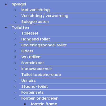
Spiegel
Met verlichting
Verlichting / verwarming
Spiegelkasten
Toiletten
Toiletset
Hangend toilet
Bedieningspaneel toilet
Bidets
WC Brillen
Fonteinkast
Inbouwreservoir
Toilet toebehorende
Urinoirs
Staand-toilet
Fonteinsets
Fontein onderdelen
fontein frame