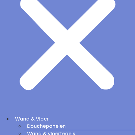
Wand & Vloer
Douchepanelen
Wand & vloertegels