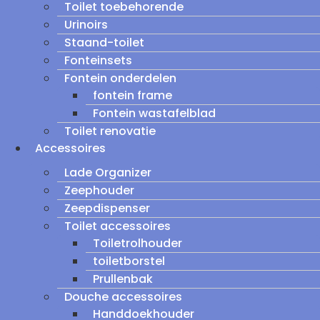
Toilet toebehorende
Urinoirs
Staand-toilet
Fonteinsets
Fontein onderdelen
fontein frame
Fontein wastafelblad
Toilet renovatie
Accessoires
Lade Organizer
Zeephouder
Zeepdispenser
Toilet accessoires
Toiletrolhouder
toiletborstel
Prullenbak
Douche accessoires
Handdoekhouder