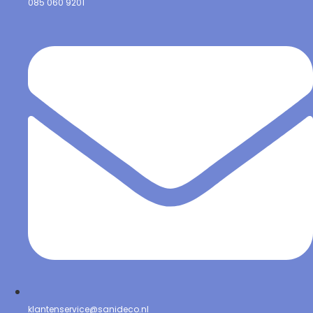
085 060 9201
klantenservice@sanideco.nl