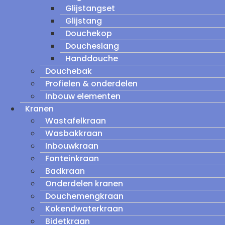
Glijstangset
Glijstang
Douchekop
Doucheslang
Handdouche
Douchebak
Profielen & onderdelen
Inbouw elementen
Kranen
Wastafelkraan
Wasbakkraan
Inbouwkraan
Fonteinkraan
Badkraan
Onderdelen kranen
Douchemengkraan
Kokendwaterkraan
Bidetkraan