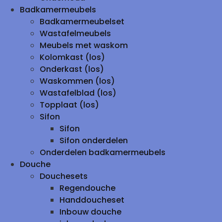
Badkamermeubels
Badkamermeubelset
Wastafelmeubels
Meubels met waskom
Kolomkast (los)
Onderkast (los)
Waskommen (los)
Wastafelblad (los)
Topplaat (los)
Sifon
Sifon
Sifon onderdelen
Onderdelen badkamermeubels
Douche
Douchesets
Regendouche
Handdoucheset
Inbouw douche