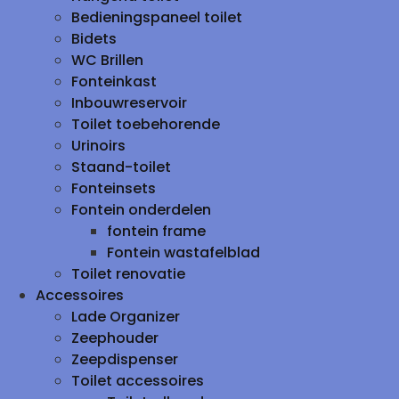
Bedieningspaneel toilet
Bidets
WC Brillen
Fonteinkast
Inbouwreservoir
Toilet toebehorende
Urinoirs
Staand-toilet
Fonteinsets
Fontein onderdelen
fontein frame
Fontein wastafelblad
Toilet renovatie
Accessoires
Lade Organizer
Zeephouder
Zeepdispenser
Toilet accessoires