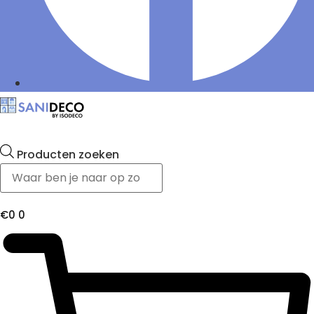
Producten zoeken
€
0
0