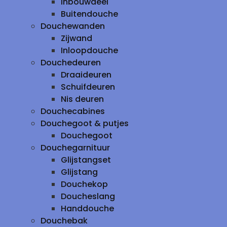
inbouwdeel
Buitendouche
Douchewanden
Zijwand
Inloopdouche
Douchedeuren
Draaideuren
Schuifdeuren
Nis deuren
Douchecabines
Douchegoot & putjes
Douchegoot
Douchegarnituur
Glijstangset
Glijstang
Douchekop
Doucheslang
Handdouche
Douchebak