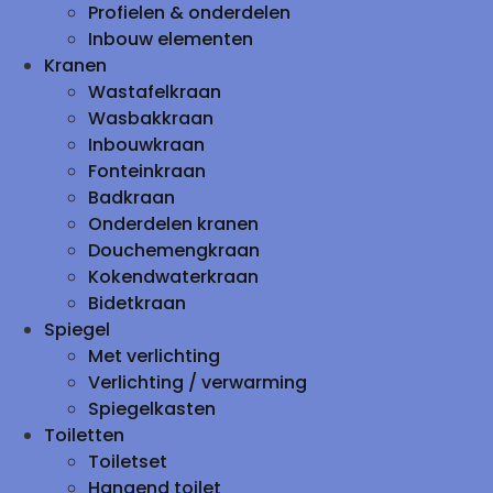
Profielen & onderdelen
Inbouw elementen
Kranen
Wastafelkraan
Wasbakkraan
Inbouwkraan
Fonteinkraan
Badkraan
Onderdelen kranen
Douchemengkraan
Kokendwaterkraan
Bidetkraan
Spiegel
Met verlichting
Verlichting / verwarming
Spiegelkasten
Toiletten
Toiletset
Hangend toilet