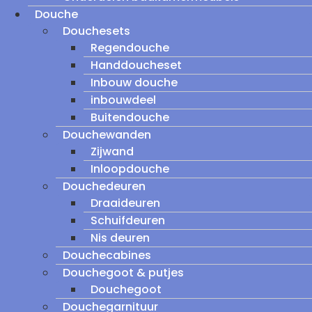
Douche
Douchesets
Regendouche
Handdoucheset
Inbouw douche
inbouwdeel
Buitendouche
Douchewanden
Zijwand
Inloopdouche
Douchedeuren
Draaideuren
Schuifdeuren
Nis deuren
Douchecabines
Douchegoot & putjes
Douchegoot
Douchegarnituur