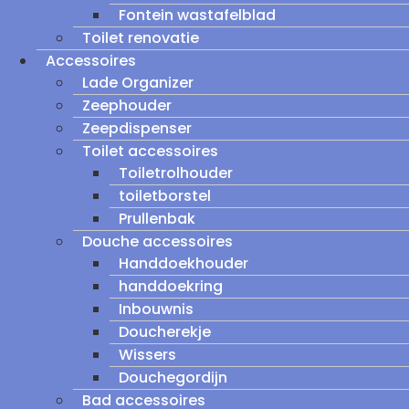
Fontein wastafelblad
Toilet renovatie
Accessoires
Lade Organizer
Zeephouder
Zeepdispenser
Toilet accessoires
Toiletrolhouder
toiletborstel
Prullenbak
Douche accessoires
Handdoekhouder
handdoekring
Inbouwnis
Doucherekje
Wissers
Douchegordijn
Bad accessoires