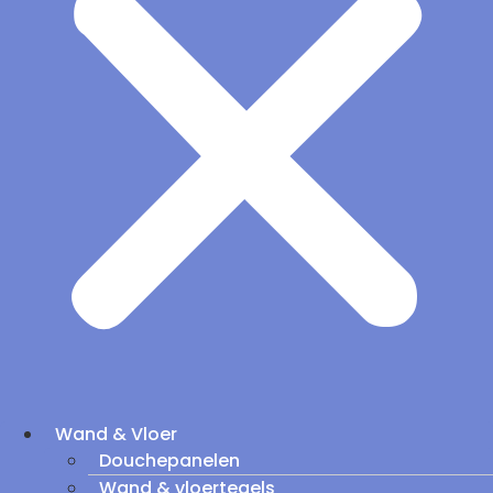
Wand & Vloer
Douchepanelen
Wand & vloertegels