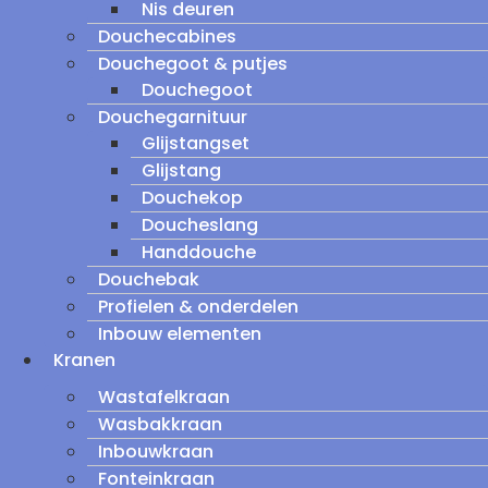
Nis deuren
Douchecabines
Douchegoot & putjes
Douchegoot
Douchegarnituur
Glijstangset
Glijstang
Douchekop
Doucheslang
Handdouche
Douchebak
Profielen & onderdelen
Inbouw elementen
Kranen
Wastafelkraan
Wasbakkraan
Inbouwkraan
Fonteinkraan