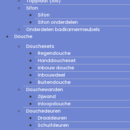
Topplaat (los)
Sifon
Sifon
Sifon onderdelen
Onderdelen badkamermeubels
Douche
Douchesets
Regendouche
Handdoucheset
Inbouw douche
inbouwdeel
Buitendouche
Douchewanden
Zijwand
Inloopdouche
Douchedeuren
Draaideuren
Schuifdeuren