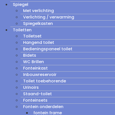
Spiegel
Met verlichting
Verlichting / verwarming
Spiegelkasten
Toiletten
Toiletset
Hangend toilet
Bedieningspaneel toilet
Bidets
WC Brillen
Fonteinkast
Inbouwreservoir
Toilet toebehorende
Urinoirs
Staand-toilet
Fonteinsets
Fontein onderdelen
fontein frame