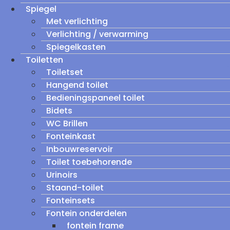
Spiegel
Met verlichting
Verlichting / verwarming
Spiegelkasten
Toiletten
Toiletset
Hangend toilet
Bedieningspaneel toilet
Bidets
WC Brillen
Fonteinkast
Inbouwreservoir
Toilet toebehorende
Urinoirs
Staand-toilet
Fonteinsets
Fontein onderdelen
fontein frame