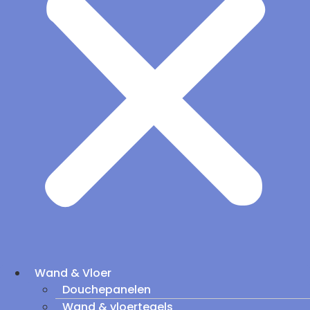
Wand & Vloer
Douchepanelen
Wand & vloertegels