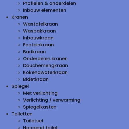
Profielen & onderdelen
Inbouw elementen
Kranen
Wastafelkraan
Wasbakkraan
Inbouwkraan
Fonteinkraan
Badkraan
Onderdelen kranen
Douchemengkraan
Kokendwaterkraan
Bidetkraan
Spiegel
Met verlichting
Verlichting / verwarming
Spiegelkasten
Toiletten
Toiletset
Hangend toilet