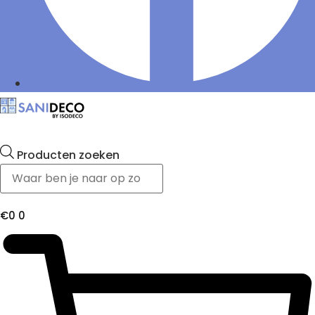
Producten zoeken
€
0
0