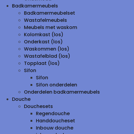
Badkamermeubels
Badkamermeubelset
Wastafelmeubels
Meubels met waskom
Kolomkast (los)
Onderkast (los)
Waskommen (los)
Wastafelblad (los)
Topplaat (los)
Sifon
Sifon
Sifon onderdelen
Onderdelen badkamermeubels
Douche
Douchesets
Regendouche
Handdoucheset
Inbouw douche