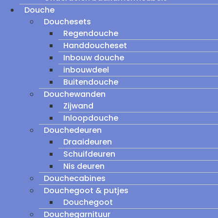
Douche
Douchesets
Regendouche
Handdoucheset
Inbouw douche
inbouwdeel
Buitendouche
Douchewanden
Zijwand
Inloopdouche
Douchedeuren
Draaideuren
Schuifdeuren
Nis deuren
Douchecabines
Douchegoot & putjes
Douchegoot
Douchegarnituur