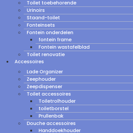
Toilet toebehorende
Urinoirs
Staand-toilet
Fonteinsets
Fontein onderdelen
fontein frame
Fontein wastafelblad
Toilet renovatie
Accessoires
Lade Organizer
Zeephouder
Zeepdispenser
Toilet accessoires
Toiletrolhouder
toiletborstel
Prullenbak
Douche accessoires
Handdoekhouder