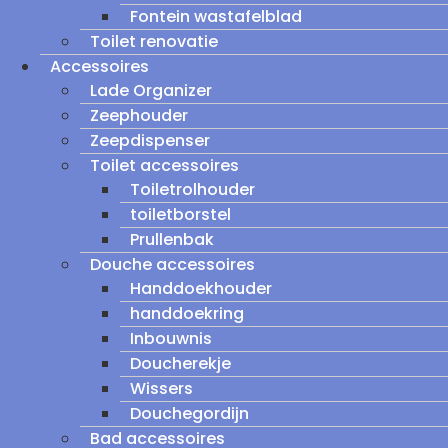
Fontein wastafelblad
Toilet renovatie
Accessoires
Lade Organizer
Zeephouder
Zeepdispenser
Toilet accessoires
Toiletrolhouder
toiletborstel
Prullenbak
Douche accessoires
Handdoekhouder
handdoekring
Inbouwnis
Doucherekje
Wissers
Douchegordijn
Bad accessoires