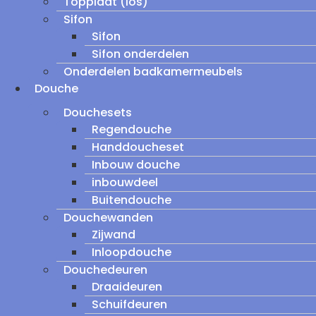
Topplaat (los)
Sifon
Sifon
Sifon onderdelen
Onderdelen badkamermeubels
Douche
Douchesets
Regendouche
Handdoucheset
Inbouw douche
inbouwdeel
Buitendouche
Douchewanden
Zijwand
Inloopdouche
Douchedeuren
Draaideuren
Schuifdeuren