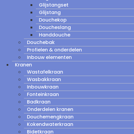
Glijstangset
Glijstang
Douchekop
Doucheslang
Handdouche
Douchebak
Profielen & onderdelen
Inbouw elementen
Kranen
Wastafelkraan
Wasbakkraan
Inbouwkraan
Fonteinkraan
Badkraan
Onderdelen kranen
Douchemengkraan
Kokendwaterkraan
Bidetkraan