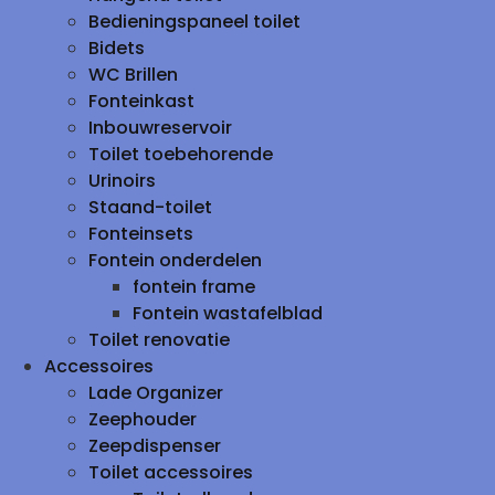
Bedieningspaneel toilet
Bidets
WC Brillen
Fonteinkast
Inbouwreservoir
Toilet toebehorende
Urinoirs
Staand-toilet
Fonteinsets
Fontein onderdelen
fontein frame
Fontein wastafelblad
Toilet renovatie
Accessoires
Lade Organizer
Zeephouder
Zeepdispenser
Toilet accessoires