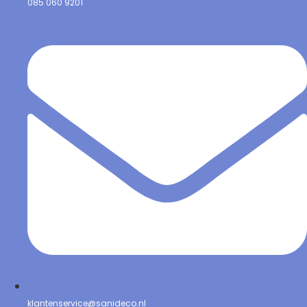
085 060 9201
klantenservice@sanideco.nl