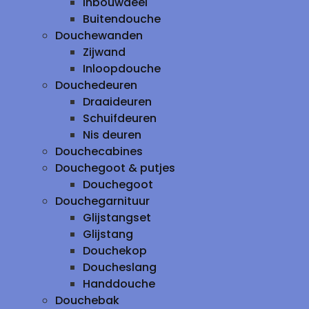
inbouwdeel
Buitendouche
Douchewanden
Zijwand
Inloopdouche
Douchedeuren
Draaideuren
Schuifdeuren
Nis deuren
Douchecabines
Douchegoot & putjes
Douchegoot
Douchegarnituur
Glijstangset
Glijstang
Douchekop
Doucheslang
Handdouche
Douchebak