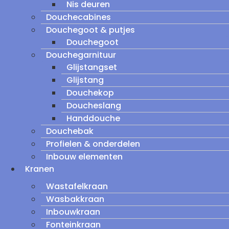
Nis deuren
Douchecabines
Douchegoot & putjes
Douchegoot
Douchegarnituur
Glijstangset
Glijstang
Douchekop
Doucheslang
Handdouche
Douchebak
Profielen & onderdelen
Inbouw elementen
Kranen
Wastafelkraan
Wasbakkraan
Inbouwkraan
Fonteinkraan