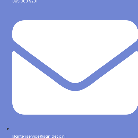
085 060 9201
klantenservice@sanideco.nl