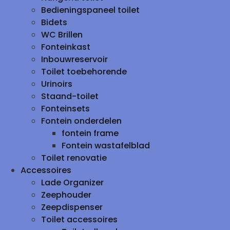
Bedieningspaneel toilet
Bidets
WC Brillen
Fonteinkast
Inbouwreservoir
Toilet toebehorende
Urinoirs
Staand-toilet
Fonteinsets
Fontein onderdelen
fontein frame
Fontein wastafelblad
Toilet renovatie
Accessoires
Lade Organizer
Zeephouder
Zeepdispenser
Toilet accessoires