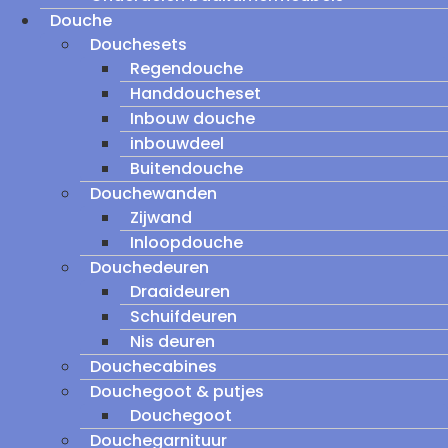
Douche
Douchesets
Regendouche
Handdoucheset
Inbouw douche
inbouwdeel
Buitendouche
Douchewanden
Zijwand
Inloopdouche
Douchedeuren
Draaideuren
Schuifdeuren
Nis deuren
Douchecabines
Douchegoot & putjes
Douchegoot
Douchegarnituur