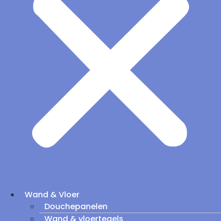
Wand & Vloer
Douchepanelen
Wand & vloertegels