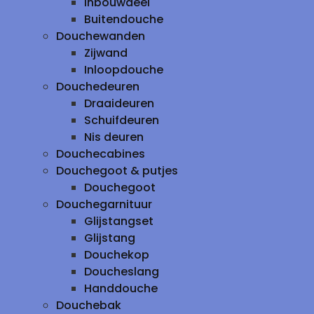
inbouwdeel
Buitendouche
Douchewanden
Zijwand
Inloopdouche
Douchedeuren
Draaideuren
Schuifdeuren
Nis deuren
Douchecabines
Douchegoot & putjes
Douchegoot
Douchegarnituur
Glijstangset
Glijstang
Douchekop
Doucheslang
Handdouche
Douchebak