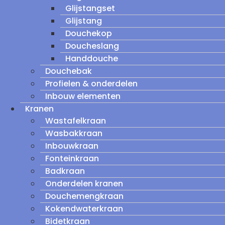
Glijstangset
Glijstang
Douchekop
Doucheslang
Handdouche
Douchebak
Profielen & onderdelen
Inbouw elementen
Kranen
Wastafelkraan
Wasbakkraan
Inbouwkraan
Fonteinkraan
Badkraan
Onderdelen kranen
Douchemengkraan
Kokendwaterkraan
Bidetkraan