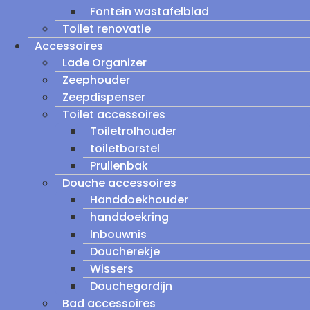
Fontein wastafelblad
Toilet renovatie
Accessoires
Lade Organizer
Zeephouder
Zeepdispenser
Toilet accessoires
Toiletrolhouder
toiletborstel
Prullenbak
Douche accessoires
Handdoekhouder
handdoekring
Inbouwnis
Doucherekje
Wissers
Douchegordijn
Bad accessoires