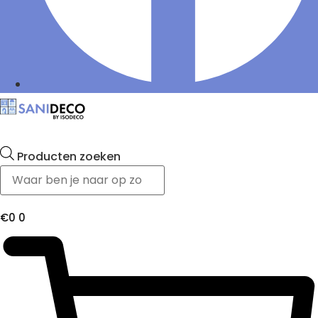
Producten zoeken
€
0
0