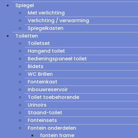
Spiegel
Met verlichting
Verlichting / verwarming
Spiegelkasten
Toiletten
Toiletset
Hangend toilet
Bedieningspaneel toilet
Bidets
WC Brillen
Fonteinkast
Inbouwreservoir
Toilet toebehorende
Urinoirs
Staand-toilet
Fonteinsets
Fontein onderdelen
fontein frame