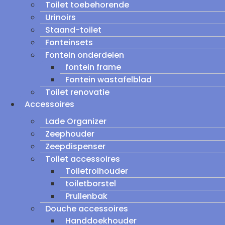
Toilet toebehorende
Urinoirs
Staand-toilet
Fonteinsets
Fontein onderdelen
fontein frame
Fontein wastafelblad
Toilet renovatie
Accessoires
Lade Organizer
Zeephouder
Zeepdispenser
Toilet accessoires
Toiletrolhouder
toiletborstel
Prullenbak
Douche accessoires
Handdoekhouder