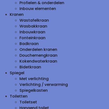
Profielen & onderdelen
Inbouw elementen
Kranen
Wastafelkraan
Wasbakkraan
Inbouwkraan
Fonteinkraan
Badkraan
Onderdelen kranen
Douchemengkraan
Kokendwaterkraan
Bidetkraan
Spiegel
Met verlichting
Verlichting / verwarming
Spiegelkasten
Toiletten
Toiletset
Hangend toilet