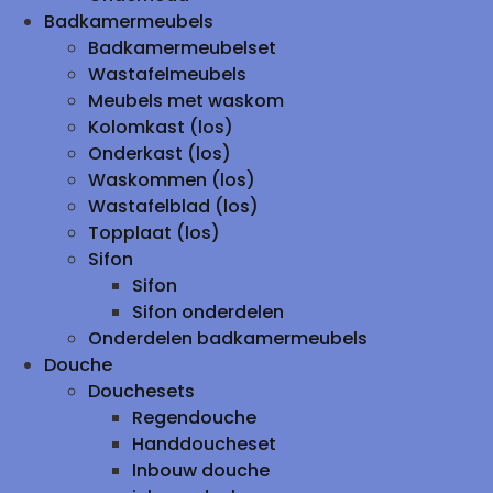
Badkamermeubels
Badkamermeubelset
Wastafelmeubels
Meubels met waskom
Kolomkast (los)
Onderkast (los)
Waskommen (los)
Wastafelblad (los)
Topplaat (los)
Sifon
Sifon
Sifon onderdelen
Onderdelen badkamermeubels
Douche
Douchesets
Regendouche
Handdoucheset
Inbouw douche