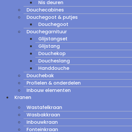
Nis deuren
Douchecabines
Douchegoot & putjes
Douchegoot
Douchegarnituur
Glijstangset
Glijstang
Douchekop
Doucheslang
Handdouche
Douchebak
Profielen & onderdelen
Inbouw elementen
Kranen
Wastafelkraan
Wasbakkraan
Inbouwkraan
Fonteinkraan