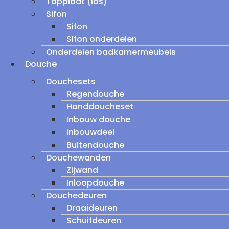
Topplaat (los)
Sifon
Sifon
Sifon onderdelen
Onderdelen badkamermeubels
Douche
Douchesets
Regendouche
Handdoucheset
Inbouw douche
inbouwdeel
Buitendouche
Douchewanden
Zijwand
Inloopdouche
Douchedeuren
Draaideuren
Schuifdeuren