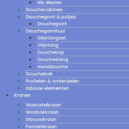
Nis deuren
Douchecabines
Douchegoot & putjes
Douchegoot
Douchegarnituur
Glijstangset
Glijstang
Douchekop
Doucheslang
Handdouche
Douchebak
Profielen & onderdelen
Inbouw elementen
Kranen
Wastafelkraan
Wasbakkraan
Inbouwkraan
Fonteinkraan