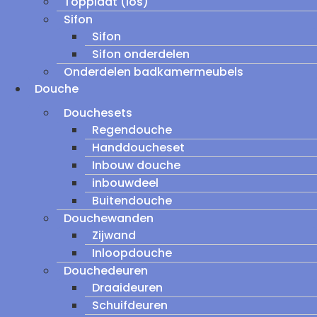
Topplaat (los)
Sifon
Sifon
Sifon onderdelen
Onderdelen badkamermeubels
Douche
Douchesets
Regendouche
Handdoucheset
Inbouw douche
inbouwdeel
Buitendouche
Douchewanden
Zijwand
Inloopdouche
Douchedeuren
Draaideuren
Schuifdeuren