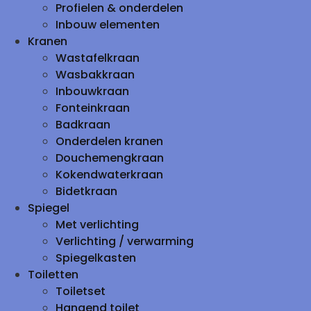
Profielen & onderdelen
Inbouw elementen
Kranen
Wastafelkraan
Wasbakkraan
Inbouwkraan
Fonteinkraan
Badkraan
Onderdelen kranen
Douchemengkraan
Kokendwaterkraan
Bidetkraan
Spiegel
Met verlichting
Verlichting / verwarming
Spiegelkasten
Toiletten
Toiletset
Hangend toilet