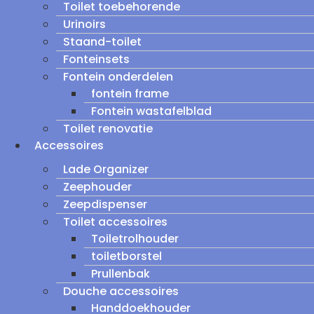
Toilet toebehorende
Urinoirs
Staand-toilet
Fonteinsets
Fontein onderdelen
fontein frame
Fontein wastafelblad
Toilet renovatie
Accessoires
Lade Organizer
Zeephouder
Zeepdispenser
Toilet accessoires
Toiletrolhouder
toiletborstel
Prullenbak
Douche accessoires
Handdoekhouder