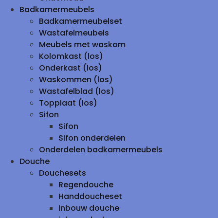
Badkamermeubels
Badkamermeubelset
Wastafelmeubels
Meubels met waskom
Kolomkast (los)
Onderkast (los)
Waskommen (los)
Wastafelblad (los)
Topplaat (los)
Sifon
Sifon
Sifon onderdelen
Onderdelen badkamermeubels
Douche
Douchesets
Regendouche
Handdoucheset
Inbouw douche