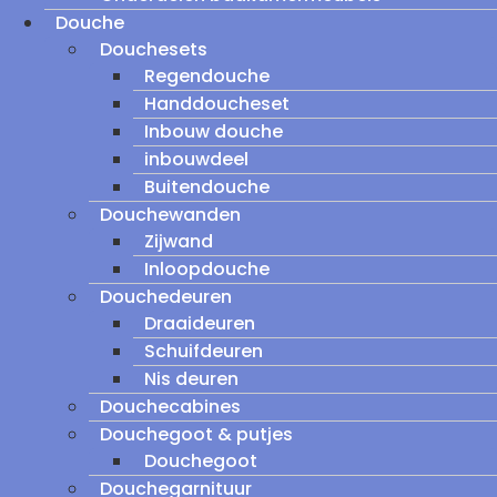
Douche
Douchesets
Regendouche
Handdoucheset
Inbouw douche
inbouwdeel
Buitendouche
Douchewanden
Zijwand
Inloopdouche
Douchedeuren
Draaideuren
Schuifdeuren
Nis deuren
Douchecabines
Douchegoot & putjes
Douchegoot
Douchegarnituur