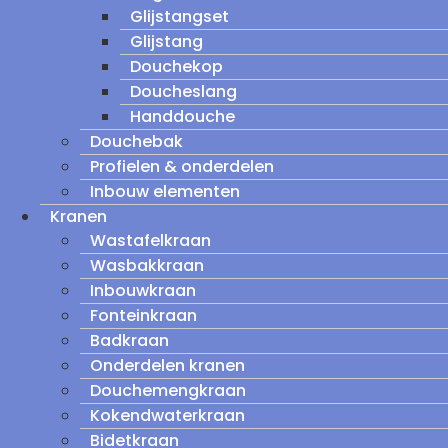
Glijstangset
Glijstang
Douchekop
Doucheslang
Handdouche
Douchebak
Profielen & onderdelen
Inbouw elementen
Kranen
Wastafelkraan
Wasbakkraan
Inbouwkraan
Fonteinkraan
Badkraan
Onderdelen kranen
Douchemengkraan
Kokendwaterkraan
Bidetkraan