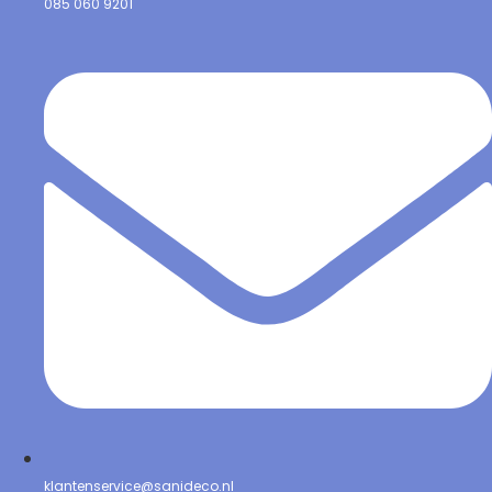
085 060 9201
klantenservice@sanideco.nl