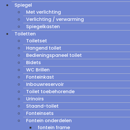
Spiegel
Met verlichting
Verlichting / verwarming
Spiegelkasten
Toiletten
Toiletset
Hangend toilet
Bedieningspaneel toilet
Bidets
WC Brillen
Fonteinkast
Inbouwreservoir
Toilet toebehorende
Urinoirs
Staand-toilet
Fonteinsets
Fontein onderdelen
fontein frame