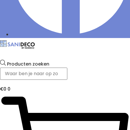
Producten zoeken
€
0
0