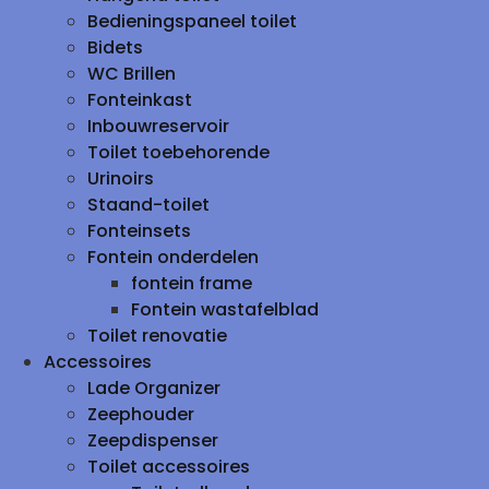
Bedieningspaneel toilet
Bidets
WC Brillen
Fonteinkast
Inbouwreservoir
Toilet toebehorende
Urinoirs
Staand-toilet
Fonteinsets
Fontein onderdelen
fontein frame
Fontein wastafelblad
Toilet renovatie
Accessoires
Lade Organizer
Zeephouder
Zeepdispenser
Toilet accessoires