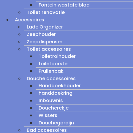
Fontein wastafelblad
Toilet renovatie
Accessoires
Lade Organizer
Zeephouder
Zeepdispenser
Toilet accessoires
Toiletrolhouder
toiletborstel
Prullenbak
Douche accessoires
Handdoekhouder
handdoekring
Inbouwnis
Doucherekje
Wissers
Douchegordijn
Bad accessoires