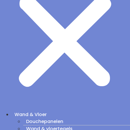
Wand & Vloer
Douchepanelen
Wand & vloertegels