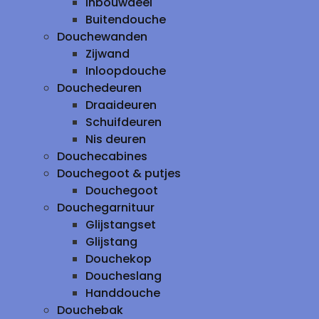
inbouwdeel
Buitendouche
Douchewanden
Zijwand
Inloopdouche
Douchedeuren
Draaideuren
Schuifdeuren
Nis deuren
Douchecabines
Douchegoot & putjes
Douchegoot
Douchegarnituur
Glijstangset
Glijstang
Douchekop
Doucheslang
Handdouche
Douchebak