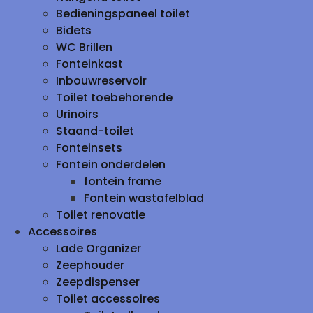
Bedieningspaneel toilet
Bidets
WC Brillen
Fonteinkast
Inbouwreservoir
Toilet toebehorende
Urinoirs
Staand-toilet
Fonteinsets
Fontein onderdelen
fontein frame
Fontein wastafelblad
Toilet renovatie
Accessoires
Lade Organizer
Zeephouder
Zeepdispenser
Toilet accessoires