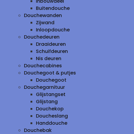
inbouwdeel
Buitendouche
Douchewanden
Zijwand
Inloopdouche
Douchedeuren
Draaideuren
Schuifdeuren
Nis deuren
Douchecabines
Douchegoot & putjes
Douchegoot
Douchegarnituur
Glijstangset
Glijstang
Douchekop
Doucheslang
Handdouche
Douchebak