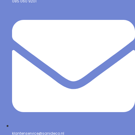
085 060 9201
klantenservice@sanideco.nl