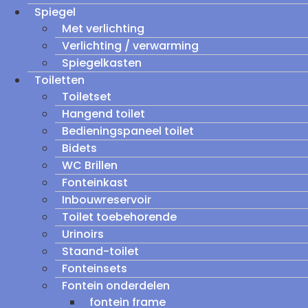
Spiegel
Met verlichting
Verlichting / verwarming
Spiegelkasten
Toiletten
Toiletset
Hangend toilet
Bedieningspaneel toilet
Bidets
WC Brillen
Fonteinkast
Inbouwreservoir
Toilet toebehorende
Urinoirs
Staand-toilet
Fonteinsets
Fontein onderdelen
fontein frame