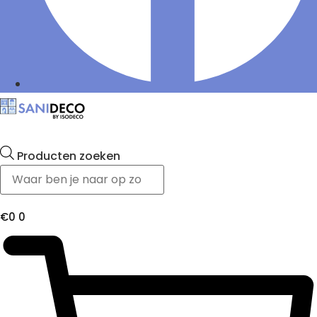
Producten zoeken
€
0
0