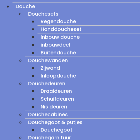
Douche
Douchesets
Regendouche
Handdoucheset
Inbouw douche
inbouwdeel
Buitendouche
Douchewanden
Zijwand
Inloopdouche
Douchedeuren
Draaideuren
Schuifdeuren
Nis deuren
Douchecabines
Douchegoot & putjes
Douchegoot
Douchegarnituur