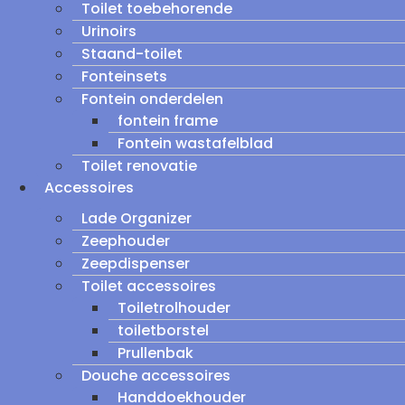
Toilet toebehorende
Urinoirs
Staand-toilet
Fonteinsets
Fontein onderdelen
fontein frame
Fontein wastafelblad
Toilet renovatie
Accessoires
Lade Organizer
Zeephouder
Zeepdispenser
Toilet accessoires
Toiletrolhouder
toiletborstel
Prullenbak
Douche accessoires
Handdoekhouder