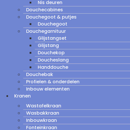
Nis deuren
Douchecabines
Douchegoot & putjes
Douchegoot
Douchegarnituur
Glijstangset
Glijstang
Douchekop
Doucheslang
Handdouche
Douchebak
Profielen & onderdelen
Inbouw elementen
Kranen
Wastafelkraan
Wasbakkraan
Inbouwkraan
Fonteinkraan