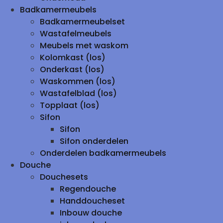
Badkamermeubels
Badkamermeubelset
Wastafelmeubels
Meubels met waskom
Kolomkast (los)
Onderkast (los)
Waskommen (los)
Wastafelblad (los)
Topplaat (los)
Sifon
Sifon
Sifon onderdelen
Onderdelen badkamermeubels
Douche
Douchesets
Regendouche
Handdoucheset
Inbouw douche