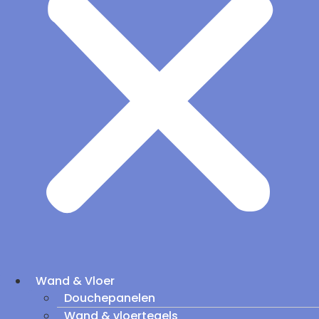
Wand & Vloer
Douchepanelen
Wand & vloertegels