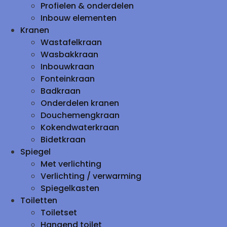
Profielen & onderdelen
Inbouw elementen
Kranen
Wastafelkraan
Wasbakkraan
Inbouwkraan
Fonteinkraan
Badkraan
Onderdelen kranen
Douchemengkraan
Kokendwaterkraan
Bidetkraan
Spiegel
Met verlichting
Verlichting / verwarming
Spiegelkasten
Toiletten
Toiletset
Hangend toilet