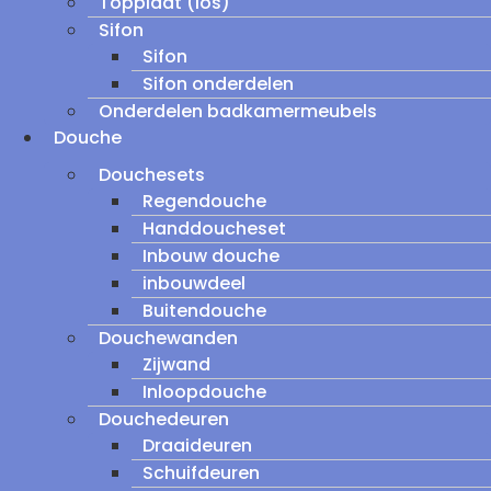
Topplaat (los)
Sifon
Sifon
Sifon onderdelen
Onderdelen badkamermeubels
Douche
Douchesets
Regendouche
Handdoucheset
Inbouw douche
inbouwdeel
Buitendouche
Douchewanden
Zijwand
Inloopdouche
Douchedeuren
Draaideuren
Schuifdeuren