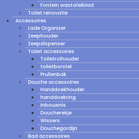
Fontein wastafelblad
Toilet renovatie
Accessoires
Lade Organizer
Zeephouder
Zeepdispenser
Toilet accessoires
Toiletrolhouder
toiletborstel
Prullenbak
Douche accessoires
Handdoekhouder
handdoekring
Inbouwnis
Doucherekje
Wissers
Douchegordijn
Bad accessoires