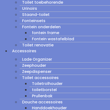
Toilet toebehorende
Urinoirs
Staand-toilet
Fonteinsets
Fontein onderdelen
fontein frame
Fontein wastafelblad
Toilet renovatie
Accessoires
Lade Organizer
Zeephouder
Zeepdispenser
Toilet accessoires
Toiletrolhouder
toiletborstel
Prullenbak
Douche accessoires
Handdoekhouder