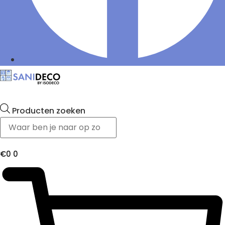
Producten zoeken
€
0
0