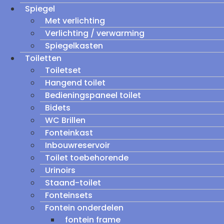
Spiegel
Met verlichting
Verlichting / verwarming
Spiegelkasten
Toiletten
Toiletset
Hangend toilet
Bedieningspaneel toilet
Bidets
WC Brillen
Fonteinkast
Inbouwreservoir
Toilet toebehorende
Urinoirs
Staand-toilet
Fonteinsets
Fontein onderdelen
fontein frame