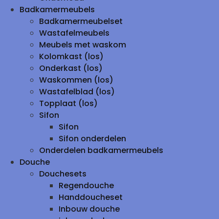
Badkamermeubels
Badkamermeubelset
Wastafelmeubels
Meubels met waskom
Kolomkast (los)
Onderkast (los)
Waskommen (los)
Wastafelblad (los)
Topplaat (los)
Sifon
Sifon
Sifon onderdelen
Onderdelen badkamermeubels
Douche
Douchesets
Regendouche
Handdoucheset
Inbouw douche