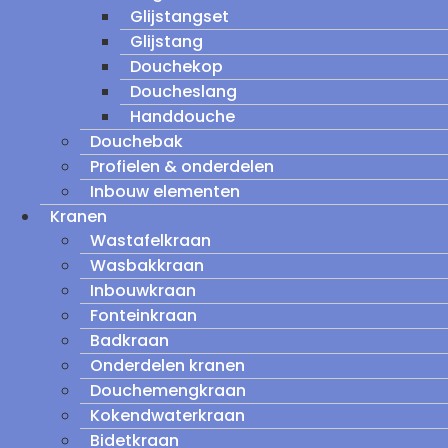
Glijstangset
Glijstang
Douchekop
Doucheslang
Handdouche
Douchebak
Profielen & onderdelen
Inbouw elementen
Kranen
Wastafelkraan
Wasbakkraan
Inbouwkraan
Fonteinkraan
Badkraan
Onderdelen kranen
Douchemengkraan
Kokendwaterkraan
Bidetkraan