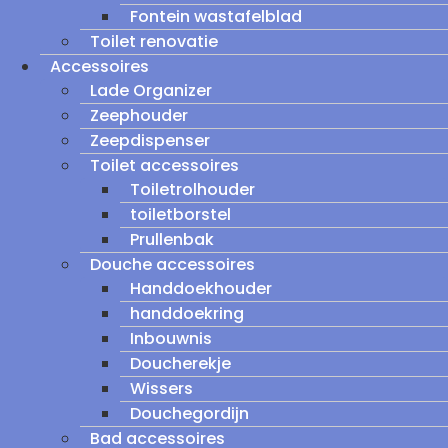
Fontein wastafelblad
Toilet renovatie
Accessoires
Lade Organizer
Zeephouder
Zeepdispenser
Toilet accessoires
Toiletrolhouder
toiletborstel
Prullenbak
Douche accessoires
Handdoekhouder
handdoekring
Inbouwnis
Doucherekje
Wissers
Douchegordijn
Bad accessoires