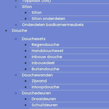
Topplaat (los)
Sifon
Sifon
Sifon onderdelen
Onderdelen badkamermeubels
Douche
Douchesets
Regendouche
Handdoucheset
Inbouw douche
inbouwdeel
Buitendouche
Douchewanden
Zijwand
Inloopdouche
Douchedeuren
Draaideuren
Schuifdeuren