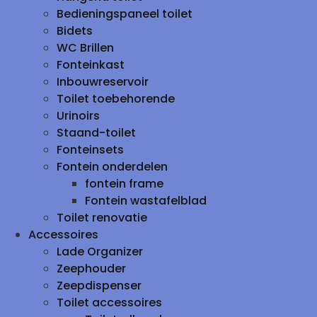
Bedieningspaneel toilet
Bidets
WC Brillen
Fonteinkast
Inbouwreservoir
Toilet toebehorende
Urinoirs
Staand-toilet
Fonteinsets
Fontein onderdelen
fontein frame
Fontein wastafelblad
Toilet renovatie
Accessoires
Lade Organizer
Zeephouder
Zeepdispenser
Toilet accessoires