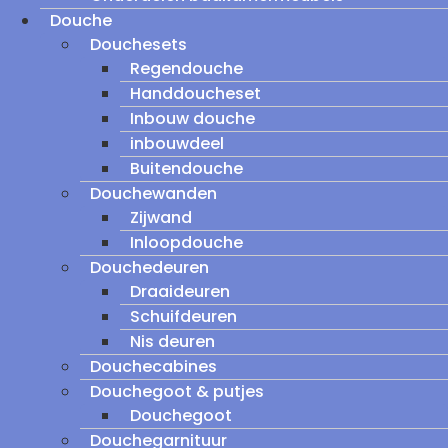
Douche
Douchesets
Regendouche
Handdoucheset
Inbouw douche
inbouwdeel
Buitendouche
Douchewanden
Zijwand
Inloopdouche
Douchedeuren
Draaideuren
Schuifdeuren
Nis deuren
Douchecabines
Douchegoot & putjes
Douchegoot
Douchegarnituur