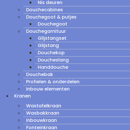
Nis deuren
Douchecabines
Douchegoot & putjes
Douchegoot
Douchegarnituur
Glijstangset
Glijstang
Douchekop
Doucheslang
Handdouche
Douchebak
Profielen & onderdelen
Inbouw elementen
Kranen
Wastafelkraan
Wasbakkraan
Inbouwkraan
Fonteinkraan