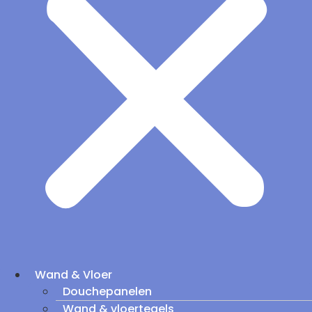
Wand & Vloer
Douchepanelen
Wand & vloertegels