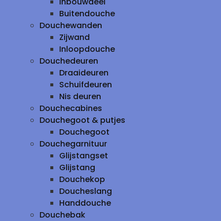
inbouwdeel
Buitendouche
Douchewanden
Zijwand
Inloopdouche
Douchedeuren
Draaideuren
Schuifdeuren
Nis deuren
Douchecabines
Douchegoot & putjes
Douchegoot
Douchegarnituur
Glijstangset
Glijstang
Douchekop
Doucheslang
Handdouche
Douchebak