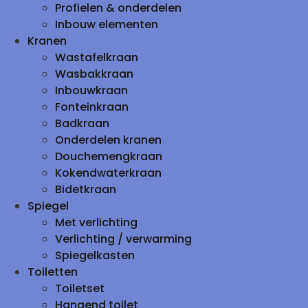
Profielen & onderdelen
Inbouw elementen
Kranen
Wastafelkraan
Wasbakkraan
Inbouwkraan
Fonteinkraan
Badkraan
Onderdelen kranen
Douchemengkraan
Kokendwaterkraan
Bidetkraan
Spiegel
Met verlichting
Verlichting / verwarming
Spiegelkasten
Toiletten
Toiletset
Hangend toilet