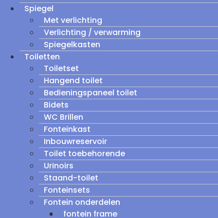
Spiegel
Met verlichting
Verlichting / verwarming
Spiegelkasten
Toiletten
Toiletset
Hangend toilet
Bedieningspaneel toilet
Bidets
WC Brillen
Fonteinkast
Inbouwreservoir
Toilet toebehorende
Urinoirs
Staand-toilet
Fonteinsets
Fontein onderdelen
fontein frame