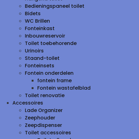
Bedieningspaneel toilet
Bidets
WC Brillen
Fonteinkast
Inbouwreservoir
Toilet toebehorende
Urinoirs
Staand-toilet
Fonteinsets
Fontein onderdelen
fontein frame
Fontein wastafelblad
Toilet renovatie
Accessoires
Lade Organizer
Zeephouder
Zeepdispenser
Toilet accessoires