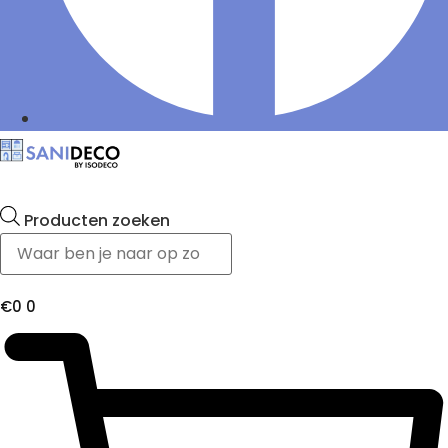
Producten zoeken
€
0
0