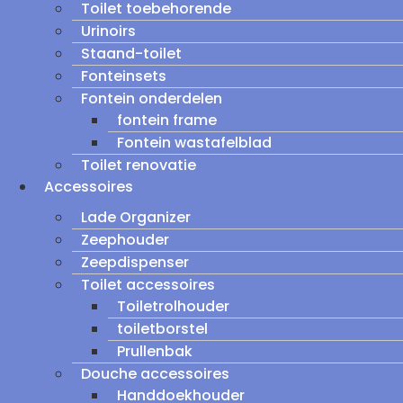
Toilet toebehorende
Urinoirs
Staand-toilet
Fonteinsets
Fontein onderdelen
fontein frame
Fontein wastafelblad
Toilet renovatie
Accessoires
Lade Organizer
Zeephouder
Zeepdispenser
Toilet accessoires
Toiletrolhouder
toiletborstel
Prullenbak
Douche accessoires
Handdoekhouder