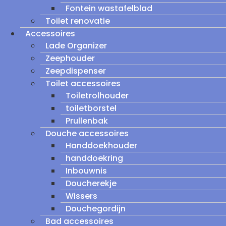
Fontein wastafelblad
Toilet renovatie
Accessoires
Lade Organizer
Zeephouder
Zeepdispenser
Toilet accessoires
Toiletrolhouder
toiletborstel
Prullenbak
Douche accessoires
Handdoekhouder
handdoekring
Inbouwnis
Doucherekje
Wissers
Douchegordijn
Bad accessoires