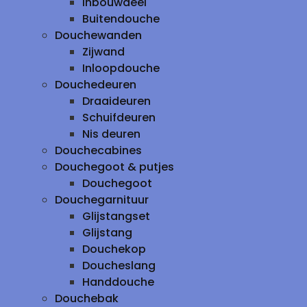
inbouwdeel
Buitendouche
Douchewanden
Zijwand
Inloopdouche
Douchedeuren
Draaideuren
Schuifdeuren
Nis deuren
Douchecabines
Douchegoot & putjes
Douchegoot
Douchegarnituur
Glijstangset
Glijstang
Douchekop
Doucheslang
Handdouche
Douchebak