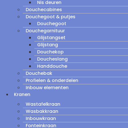
Nis deuren
Douchecabines
Douchegoot & putjes
Douchegoot
Douchegarnituur
Glijstangset
Glijstang
Douchekop
Doucheslang
Handdouche
Douchebak
Profielen & onderdelen
Inbouw elementen
Kranen
Wastafelkraan
Wasbakkraan
Inbouwkraan
Fonteinkraan