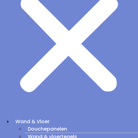
Wand & Vloer
Douchepanelen
Wand & vloertegels