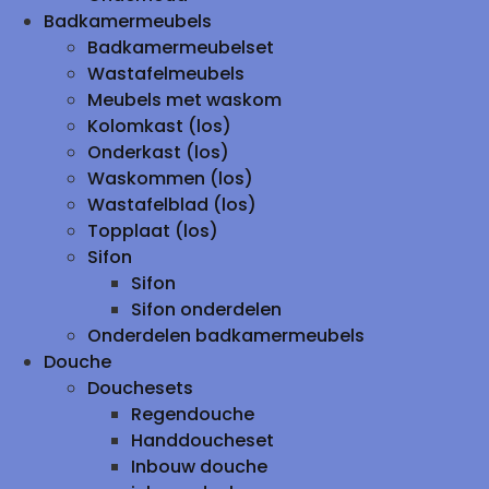
Badkamermeubels
Badkamermeubelset
Wastafelmeubels
Meubels met waskom
Kolomkast (los)
Onderkast (los)
Waskommen (los)
Wastafelblad (los)
Topplaat (los)
Sifon
Sifon
Sifon onderdelen
Onderdelen badkamermeubels
Douche
Douchesets
Regendouche
Handdoucheset
Inbouw douche