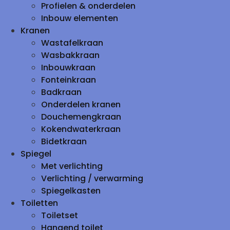
Profielen & onderdelen
Inbouw elementen
Kranen
Wastafelkraan
Wasbakkraan
Inbouwkraan
Fonteinkraan
Badkraan
Onderdelen kranen
Douchemengkraan
Kokendwaterkraan
Bidetkraan
Spiegel
Met verlichting
Verlichting / verwarming
Spiegelkasten
Toiletten
Toiletset
Hangend toilet