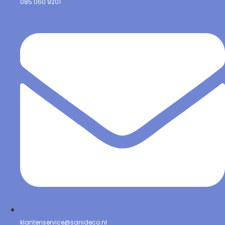
085 060 9201
klantenservice@sanideco.nl