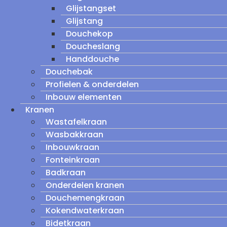
Glijstangset
Glijstang
Douchekop
Doucheslang
Handdouche
Douchebak
Profielen & onderdelen
Inbouw elementen
Kranen
Wastafelkraan
Wasbakkraan
Inbouwkraan
Fonteinkraan
Badkraan
Onderdelen kranen
Douchemengkraan
Kokendwaterkraan
Bidetkraan