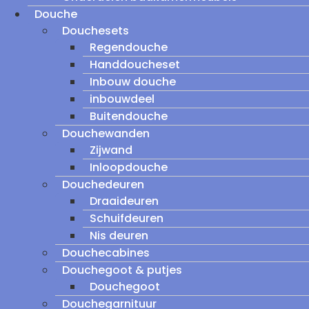
Douche
Douchesets
Regendouche
Handdoucheset
Inbouw douche
inbouwdeel
Buitendouche
Douchewanden
Zijwand
Inloopdouche
Douchedeuren
Draaideuren
Schuifdeuren
Nis deuren
Douchecabines
Douchegoot & putjes
Douchegoot
Douchegarnituur