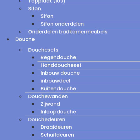
Topplaat (los)
Sifon
Sifon
Sifon onderdelen
Onderdelen badkamermeubels
Douche
Douchesets
Regendouche
Handdoucheset
Inbouw douche
inbouwdeel
Buitendouche
Douchewanden
Zijwand
Inloopdouche
Douchedeuren
Draaideuren
Schuifdeuren