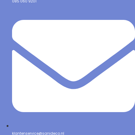
085 060 9201
klantenservice@sanideco.nl