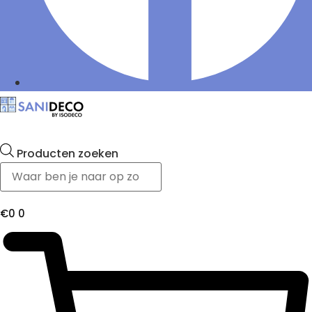
Producten zoeken
€
0
0