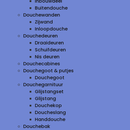
inbouwdeel
Buitendouche
Douchewanden
Zijwand
Inloopdouche
Douchedeuren
Draaideuren
Schuifdeuren
Nis deuren
Douchecabines
Douchegoot & putjes
Douchegoot
Douchegarnituur
Glijstangset
Glijstang
Douchekop
Doucheslang
Handdouche
Douchebak