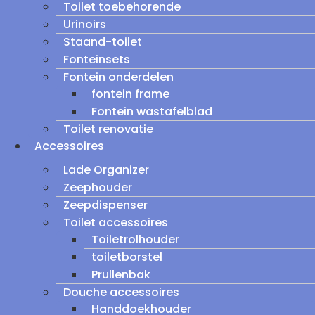
Toilet toebehorende
Urinoirs
Staand-toilet
Fonteinsets
Fontein onderdelen
fontein frame
Fontein wastafelblad
Toilet renovatie
Accessoires
Lade Organizer
Zeephouder
Zeepdispenser
Toilet accessoires
Toiletrolhouder
toiletborstel
Prullenbak
Douche accessoires
Handdoekhouder