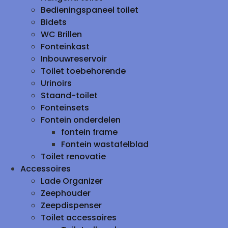
Bedieningspaneel toilet
Bidets
WC Brillen
Fonteinkast
Inbouwreservoir
Toilet toebehorende
Urinoirs
Staand-toilet
Fonteinsets
Fontein onderdelen
fontein frame
Fontein wastafelblad
Toilet renovatie
Accessoires
Lade Organizer
Zeephouder
Zeepdispenser
Toilet accessoires