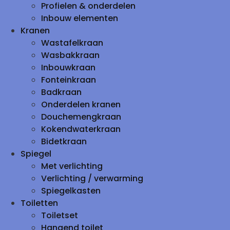
Profielen & onderdelen
Inbouw elementen
Kranen
Wastafelkraan
Wasbakkraan
Inbouwkraan
Fonteinkraan
Badkraan
Onderdelen kranen
Douchemengkraan
Kokendwaterkraan
Bidetkraan
Spiegel
Met verlichting
Verlichting / verwarming
Spiegelkasten
Toiletten
Toiletset
Hangend toilet