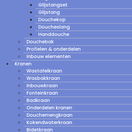
Glijstangset
Glijstang
Douchekop
Doucheslang
Handdouche
Douchebak
Profielen & onderdelen
Inbouw elementen
Kranen
Wastafelkraan
Wasbakkraan
Inbouwkraan
Fonteinkraan
Badkraan
Onderdelen kranen
Douchemengkraan
Kokendwaterkraan
Bidetkraan