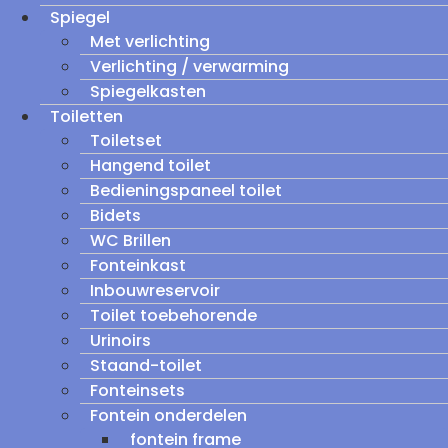
Spiegel
Met verlichting
Verlichting / verwarming
Spiegelkasten
Toiletten
Toiletset
Hangend toilet
Bedieningspaneel toilet
Bidets
WC Brillen
Fonteinkast
Inbouwreservoir
Toilet toebehorende
Urinoirs
Staand-toilet
Fonteinsets
Fontein onderdelen
fontein frame