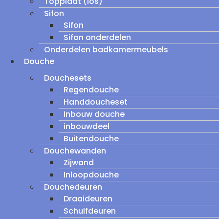
Topplaat (los)
Sifon
Sifon
Sifon onderdelen
Onderdelen badkamermeubels
Douche
Douchesets
Regendouche
Handdoucheset
Inbouw douche
inbouwdeel
Buitendouche
Douchewanden
Zijwand
Inloopdouche
Douchedeuren
Draaideuren
Schuifdeuren