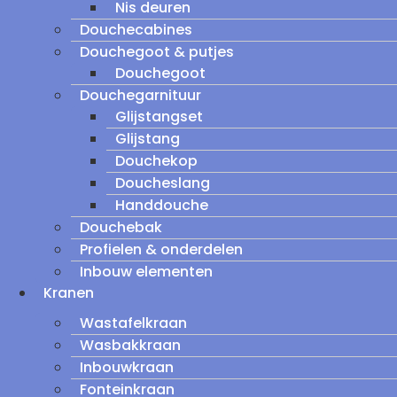
Nis deuren
Douchecabines
Douchegoot & putjes
Douchegoot
Douchegarnituur
Glijstangset
Glijstang
Douchekop
Doucheslang
Handdouche
Douchebak
Profielen & onderdelen
Inbouw elementen
Kranen
Wastafelkraan
Wasbakkraan
Inbouwkraan
Fonteinkraan