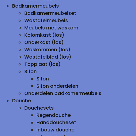
Badkamermeubels
Badkamermeubelset
Wastafelmeubels
Meubels met waskom
Kolomkast (los)
Onderkast (los)
Waskommen (los)
Wastafelblad (los)
Topplaat (los)
Sifon
Sifon
Sifon onderdelen
Onderdelen badkamermeubels
Douche
Douchesets
Regendouche
Handdoucheset
Inbouw douche