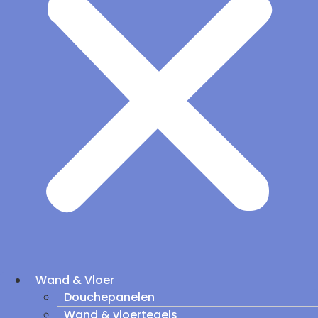
Wand & Vloer
Douchepanelen
Wand & vloertegels