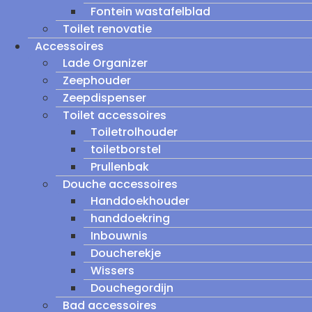
Fontein wastafelblad
Toilet renovatie
Accessoires
Lade Organizer
Zeephouder
Zeepdispenser
Toilet accessoires
Toiletrolhouder
toiletborstel
Prullenbak
Douche accessoires
Handdoekhouder
handdoekring
Inbouwnis
Doucherekje
Wissers
Douchegordijn
Bad accessoires