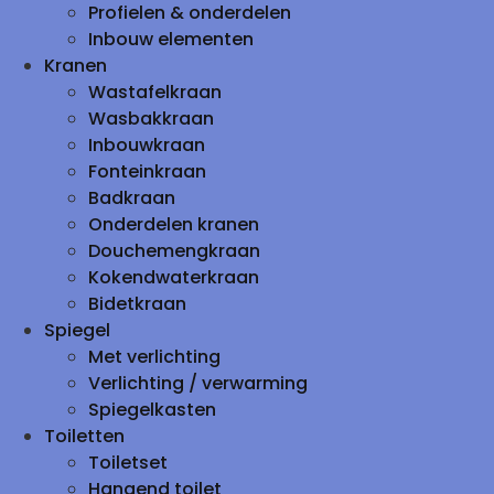
Profielen & onderdelen
Inbouw elementen
Kranen
Wastafelkraan
Wasbakkraan
Inbouwkraan
Fonteinkraan
Badkraan
Onderdelen kranen
Douchemengkraan
Kokendwaterkraan
Bidetkraan
Spiegel
Met verlichting
Verlichting / verwarming
Spiegelkasten
Toiletten
Toiletset
Hangend toilet