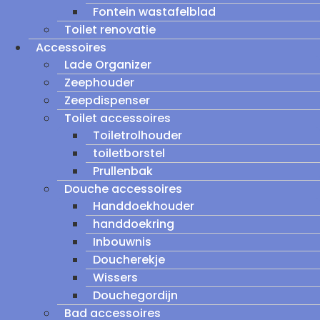
Fontein wastafelblad
Toilet renovatie
Accessoires
Lade Organizer
Zeephouder
Zeepdispenser
Toilet accessoires
Toiletrolhouder
toiletborstel
Prullenbak
Douche accessoires
Handdoekhouder
handdoekring
Inbouwnis
Doucherekje
Wissers
Douchegordijn
Bad accessoires