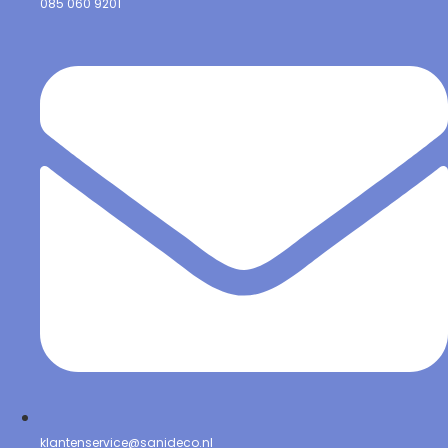
085 060 9201
klantenservice@sanideco.nl