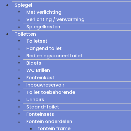
Spiegel
Met verlichting
Verlichting / verwarming
Spiegelkasten
Toiletten
Toiletset
Hangend toilet
Bedieningspaneel toilet
Bidets
WC Brillen
Fonteinkast
Inbouwreservoir
Toilet toebehorende
Urinoirs
Staand-toilet
Fonteinsets
Fontein onderdelen
fontein frame