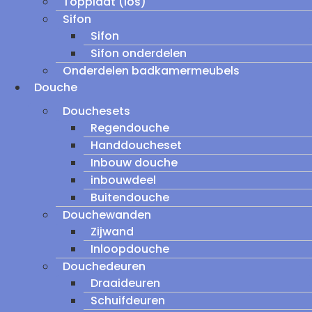
Topplaat (los)
Sifon
Sifon
Sifon onderdelen
Onderdelen badkamermeubels
Douche
Douchesets
Regendouche
Handdoucheset
Inbouw douche
inbouwdeel
Buitendouche
Douchewanden
Zijwand
Inloopdouche
Douchedeuren
Draaideuren
Schuifdeuren