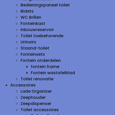
Bedieningspaneel toilet
Bidets
WC Brillen
Fonteinkast
Inbouwreservoir
Toilet toebehorende
Urinoirs
Staand-toilet
Fonteinsets
Fontein onderdelen
fontein frame
Fontein wastafelblad
Toilet renovatie
Accessoires
Lade Organizer
Zeephouder
Zeepdispenser
Toilet accessoires