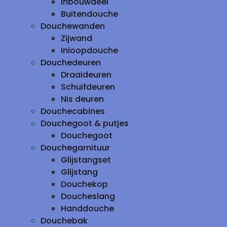
inbouwdeel
Buitendouche
Douchewanden
Zijwand
Inloopdouche
Douchedeuren
Draaideuren
Schuifdeuren
Nis deuren
Douchecabines
Douchegoot & putjes
Douchegoot
Douchegarnituur
Glijstangset
Glijstang
Douchekop
Doucheslang
Handdouche
Douchebak