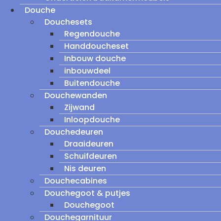
Douche
Douchesets
Regendouche
Handdoucheset
Inbouw douche
inbouwdeel
Buitendouche
Douchewanden
Zijwand
Inloopdouche
Douchedeuren
Draaideuren
Schuifdeuren
Nis deuren
Douchecabines
Douchegoot & putjes
Douchegoot
Douchegarnituur