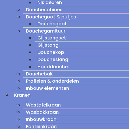
Nis deuren
Douchecabines
Douchegoot & putjes
Douchegoot
Douchegarnituur
Glijstangset
Glijstang
Douchekop
Doucheslang
Handdouche
Douchebak
Profielen & onderdelen
Inbouw elementen
Kranen
Wastafelkraan
Wasbakkraan
Inbouwkraan
Fonteinkraan