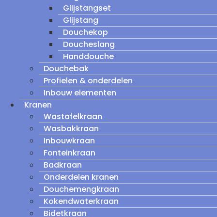
Glijstangset
Glijstang
Douchekop
Doucheslang
Handdouche
Douchebak
Profielen & onderdelen
Inbouw elementen
Kranen
Wastafelkraan
Wasbakkraan
Inbouwkraan
Fonteinkraan
Badkraan
Onderdelen kranen
Douchemengkraan
Kokendwaterkraan
Bidetkraan