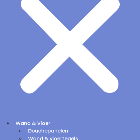
Wand & Vloer
Douchepanelen
Wand & vloertegels