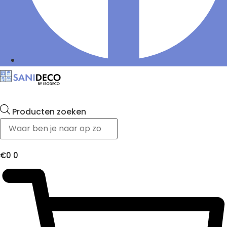
Producten zoeken
€
0
0