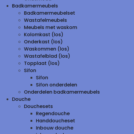
Badkamermeubels
Badkamermeubelset
Wastafelmeubels
Meubels met waskom
Kolomkast (los)
Onderkast (los)
Waskommen (los)
Wastafelblad (los)
Topplaat (los)
Sifon
Sifon
Sifon onderdelen
Onderdelen badkamermeubels
Douche
Douchesets
Regendouche
Handdoucheset
Inbouw douche