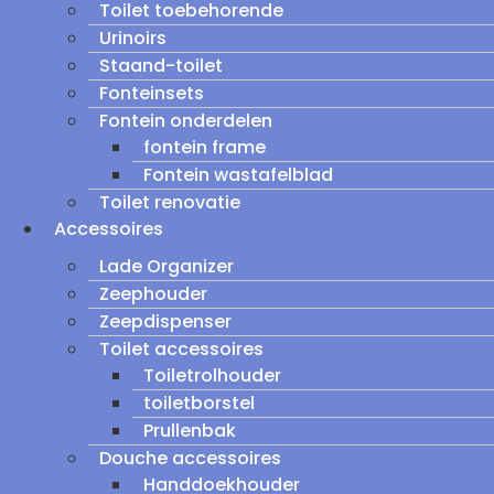
Toilet toebehorende
Urinoirs
Staand-toilet
Fonteinsets
Fontein onderdelen
fontein frame
Fontein wastafelblad
Toilet renovatie
Accessoires
Lade Organizer
Zeephouder
Zeepdispenser
Toilet accessoires
Toiletrolhouder
toiletborstel
Prullenbak
Douche accessoires
Handdoekhouder