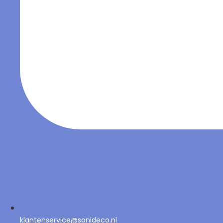
klantenservice@sanideco.nl