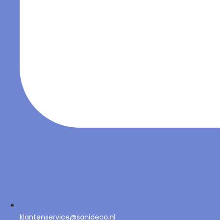
klantenservice@sanideco.nl