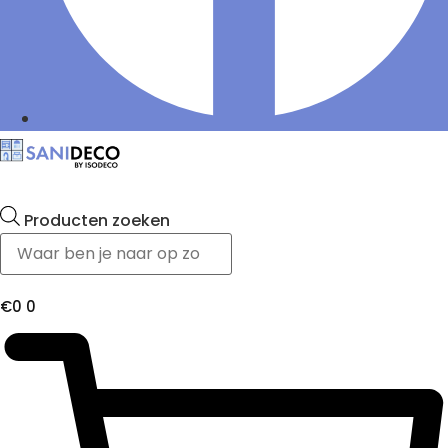
Producten zoeken
€
0
0