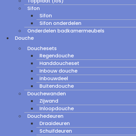
Topplaat (los)
Sifon
Sifon
Sifon onderdelen
Onderdelen badkamermeubels
Douche
Douchesets
Regendouche
Handdoucheset
Inbouw douche
inbouwdeel
Buitendouche
Douchewanden
Zijwand
Inloopdouche
Douchedeuren
Draaideuren
Schuifdeuren