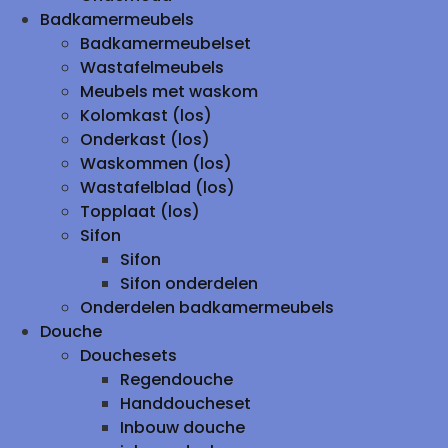
Badkamermeubels
Badkamermeubelset
Wastafelmeubels
Meubels met waskom
Kolomkast (los)
Onderkast (los)
Waskommen (los)
Wastafelblad (los)
Topplaat (los)
Sifon
Sifon
Sifon onderdelen
Onderdelen badkamermeubels
Douche
Douchesets
Regendouche
Handdoucheset
Inbouw douche