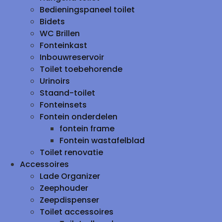
Bedieningspaneel toilet
Bidets
WC Brillen
Fonteinkast
Inbouwreservoir
Toilet toebehorende
Urinoirs
Staand-toilet
Fonteinsets
Fontein onderdelen
fontein frame
Fontein wastafelblad
Toilet renovatie
Accessoires
Lade Organizer
Zeephouder
Zeepdispenser
Toilet accessoires