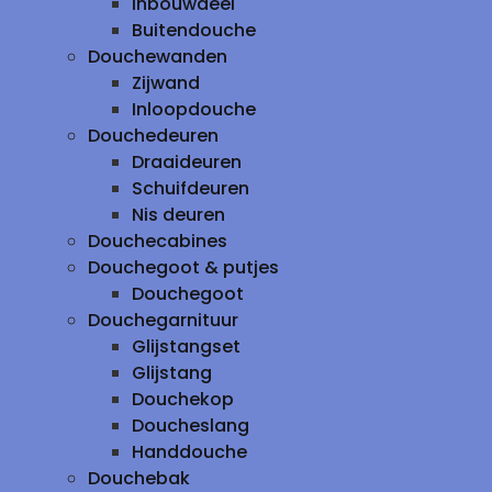
inbouwdeel
Buitendouche
Douchewanden
Zijwand
Inloopdouche
Douchedeuren
Draaideuren
Schuifdeuren
Nis deuren
Douchecabines
Douchegoot & putjes
Douchegoot
Douchegarnituur
Glijstangset
Glijstang
Douchekop
Doucheslang
Handdouche
Douchebak