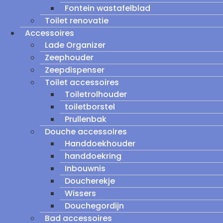
Fontein wastafelblad
Toilet renovatie
Accessoires
Lade Organizer
Zeephouder
Zeepdispenser
Toilet accessoires
Toiletrolhouder
toiletborstel
Prullenbak
Douche accessoires
Handdoekhouder
handdoekring
Inbouwnis
Doucherekje
Wissers
Douchegordijn
Bad accessoires