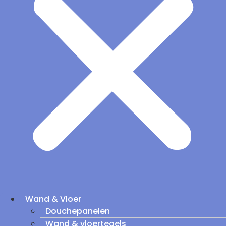
Wand & Vloer
Douchepanelen
Wand & vloertegels