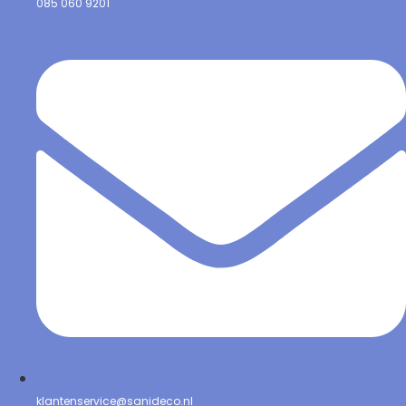
085 060 9201
klantenservice@sanideco.nl