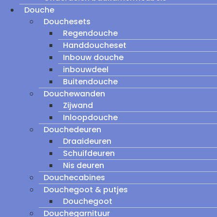
Douche
Douchesets
Regendouche
Handdoucheset
Inbouw douche
inbouwdeel
Buitendouche
Douchewanden
Zijwand
Inloopdouche
Douchedeuren
Draaideuren
Schuifdeuren
Nis deuren
Douchecabines
Douchegoot & putjes
Douchegoot
Douchegarnituur