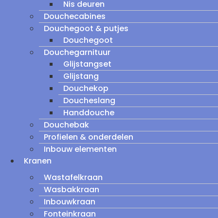
Nis deuren
Douchecabines
Douchegoot & putjes
Douchegoot
Douchegarnituur
Glijstangset
Glijstang
Douchekop
Doucheslang
Handdouche
Douchebak
Profielen & onderdelen
Inbouw elementen
Kranen
Wastafelkraan
Wasbakkraan
Inbouwkraan
Fonteinkraan