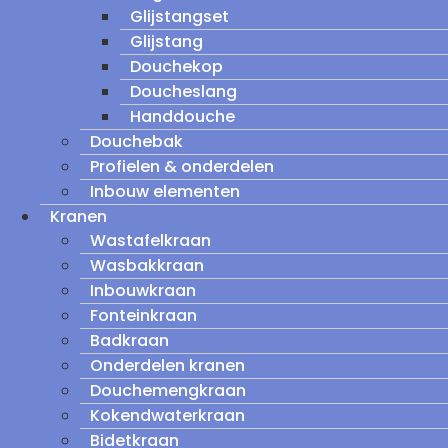
Glijstangset
Glijstang
Douchekop
Doucheslang
Handdouche
Douchebak
Profielen & onderdelen
Inbouw elementen
Kranen
Wastafelkraan
Wasbakkraan
Inbouwkraan
Fonteinkraan
Badkraan
Onderdelen kranen
Douchemengkraan
Kokendwaterkraan
Bidetkraan