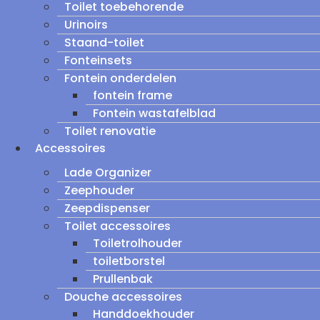
Toilet toebehorende
Urinoirs
Staand-toilet
Fonteinsets
Fontein onderdelen
fontein frame
Fontein wastafelblad
Toilet renovatie
Accessoires
Lade Organizer
Zeephouder
Zeepdispenser
Toilet accessoires
Toiletrolhouder
toiletborstel
Prullenbak
Douche accessoires
Handdoekhouder