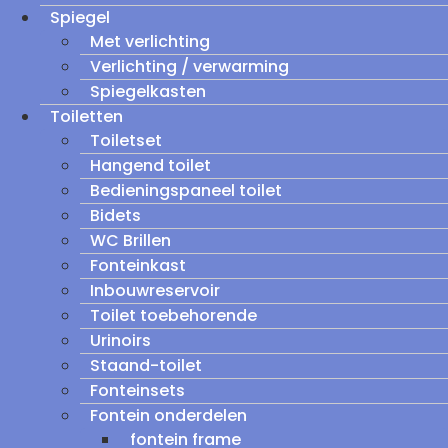
Spiegel
Met verlichting
Verlichting / verwarming
Spiegelkasten
Toiletten
Toiletset
Hangend toilet
Bedieningspaneel toilet
Bidets
WC Brillen
Fonteinkast
Inbouwreservoir
Toilet toebehorende
Urinoirs
Staand-toilet
Fonteinsets
Fontein onderdelen
fontein frame