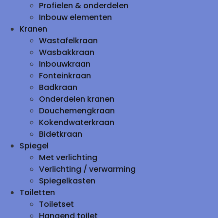
Profielen & onderdelen
Inbouw elementen
Kranen
Wastafelkraan
Wasbakkraan
Inbouwkraan
Fonteinkraan
Badkraan
Onderdelen kranen
Douchemengkraan
Kokendwaterkraan
Bidetkraan
Spiegel
Met verlichting
Verlichting / verwarming
Spiegelkasten
Toiletten
Toiletset
Hangend toilet