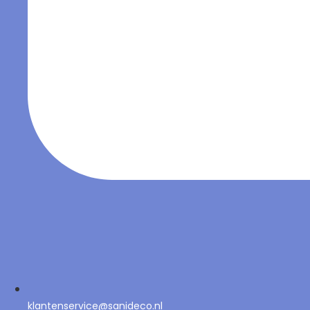
klantenservice@sanideco.nl