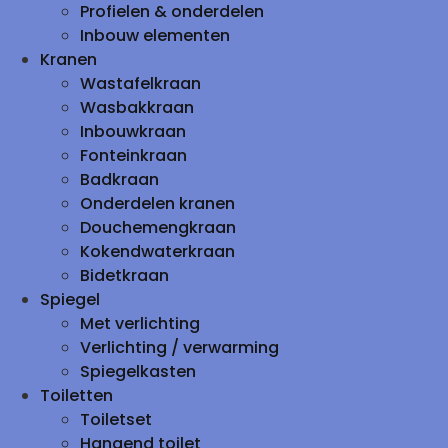
Profielen & onderdelen
Inbouw elementen
Kranen
Wastafelkraan
Wasbakkraan
Inbouwkraan
Fonteinkraan
Badkraan
Onderdelen kranen
Douchemengkraan
Kokendwaterkraan
Bidetkraan
Spiegel
Met verlichting
Verlichting / verwarming
Spiegelkasten
Toiletten
Toiletset
Hangend toilet