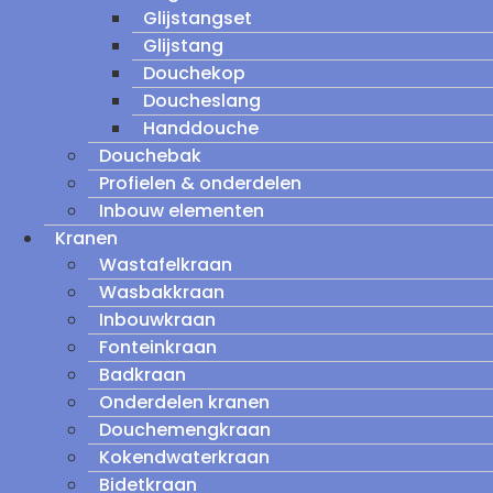
Glijstangset
Glijstang
Douchekop
Doucheslang
Handdouche
Douchebak
Profielen & onderdelen
Inbouw elementen
Kranen
Wastafelkraan
Wasbakkraan
Inbouwkraan
Fonteinkraan
Badkraan
Onderdelen kranen
Douchemengkraan
Kokendwaterkraan
Bidetkraan