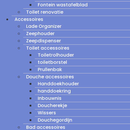
Fontein wastafelblad
Toilet renovatie
Accessoires
Lade Organizer
Zeephouder
Zeepdispenser
Toilet accessoires
Toiletrolhouder
toiletborstel
Prullenbak
Douche accessoires
Handdoekhouder
handdoekring
Inbouwnis
Doucherekje
Wissers
Douchegordijn
Bad accessoires