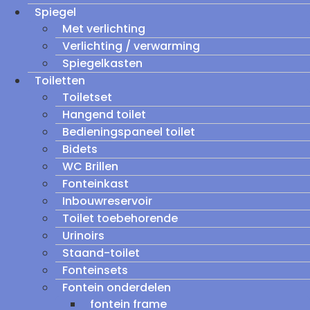
Spiegel
Met verlichting
Verlichting / verwarming
Spiegelkasten
Toiletten
Toiletset
Hangend toilet
Bedieningspaneel toilet
Bidets
WC Brillen
Fonteinkast
Inbouwreservoir
Toilet toebehorende
Urinoirs
Staand-toilet
Fonteinsets
Fontein onderdelen
fontein frame