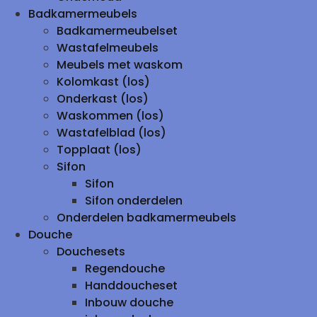
Badkamermeubels
Badkamermeubelset
Wastafelmeubels
Meubels met waskom
Kolomkast (los)
Onderkast (los)
Waskommen (los)
Wastafelblad (los)
Topplaat (los)
Sifon
Sifon
Sifon onderdelen
Onderdelen badkamermeubels
Douche
Douchesets
Regendouche
Handdoucheset
Inbouw douche