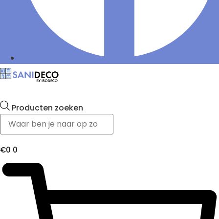
Producten zoeken
€
0
0