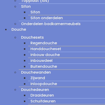
Topplaat (los)
Sifon
Sifon
Sifon onderdelen
Onderdelen badkamermeubels
Douche
Douchesets
Regendouche
Handdoucheset
Inbouw douche
inbouwdeel
Buitendouche
Douchewanden
Zijwand
Inloopdouche
Douchedeuren
Draaideuren
Schuifdeuren