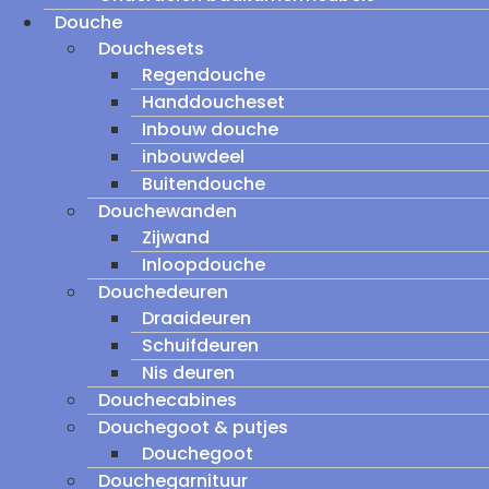
Douche
Douchesets
Regendouche
Handdoucheset
Inbouw douche
inbouwdeel
Buitendouche
Douchewanden
Zijwand
Inloopdouche
Douchedeuren
Draaideuren
Schuifdeuren
Nis deuren
Douchecabines
Douchegoot & putjes
Douchegoot
Douchegarnituur