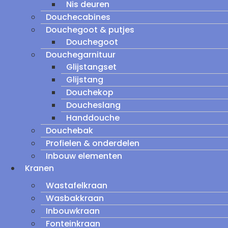
Nis deuren
Douchecabines
Douchegoot & putjes
Douchegoot
Douchegarnituur
Glijstangset
Glijstang
Douchekop
Doucheslang
Handdouche
Douchebak
Profielen & onderdelen
Inbouw elementen
Kranen
Wastafelkraan
Wasbakkraan
Inbouwkraan
Fonteinkraan