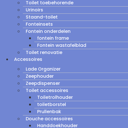
Toilet toebehorende
Urinoirs
Staand-toilet
Fonteinsets
Fontein onderdelen
fontein frame
Fontein wastafelblad
Toilet renovatie
Accessoires
Lade Organizer
Zeephouder
Zeepdispenser
Toilet accessoires
Toiletrolhouder
toiletborstel
Prullenbak
Douche accessoires
Handdoekhouder