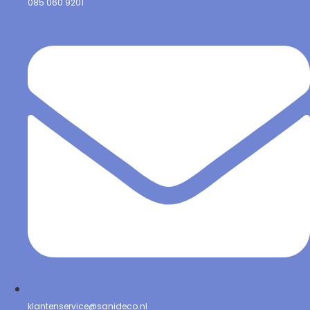
085 060 9201
klantenservice@sanideco.nl