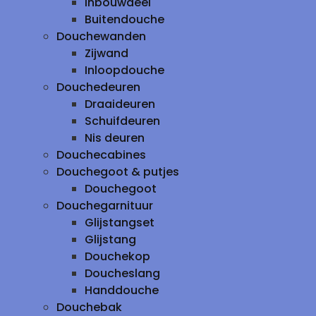
inbouwdeel
Buitendouche
Douchewanden
Zijwand
Inloopdouche
Douchedeuren
Draaideuren
Schuifdeuren
Nis deuren
Douchecabines
Douchegoot & putjes
Douchegoot
Douchegarnituur
Glijstangset
Glijstang
Douchekop
Doucheslang
Handdouche
Douchebak