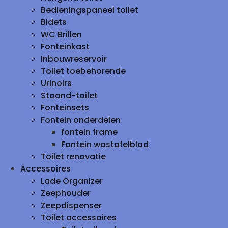
Bedieningspaneel toilet
Bidets
WC Brillen
Fonteinkast
Inbouwreservoir
Toilet toebehorende
Urinoirs
Staand-toilet
Fonteinsets
Fontein onderdelen
fontein frame
Fontein wastafelblad
Toilet renovatie
Accessoires
Lade Organizer
Zeephouder
Zeepdispenser
Toilet accessoires