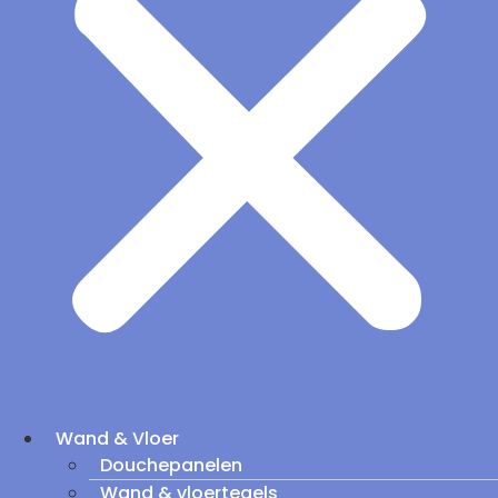
Wand & Vloer
Douchepanelen
Wand & vloertegels