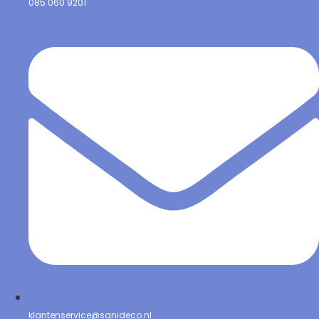
085 060 9201
klantenservice@sanideco.nl