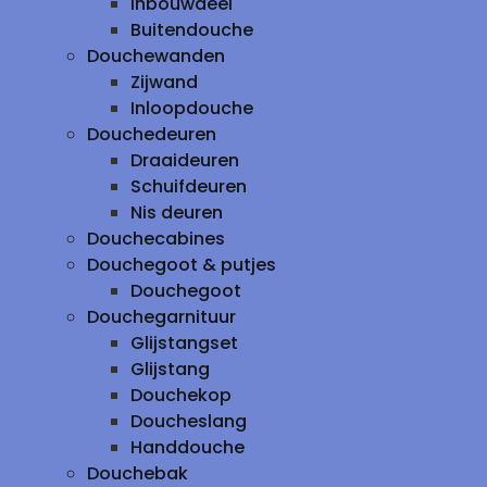
inbouwdeel
Buitendouche
Douchewanden
Zijwand
Inloopdouche
Douchedeuren
Draaideuren
Schuifdeuren
Nis deuren
Douchecabines
Douchegoot & putjes
Douchegoot
Douchegarnituur
Glijstangset
Glijstang
Douchekop
Doucheslang
Handdouche
Douchebak