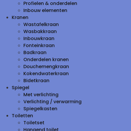
Profielen & onderdelen
Inbouw elementen
Kranen
Wastafelkraan
Wasbakkraan
Inbouwkraan
Fonteinkraan
Badkraan
Onderdelen kranen
Douchemengkraan
Kokendwaterkraan
Bidetkraan
Spiegel
Met verlichting
Verlichting / verwarming
Spiegelkasten
Toiletten
Toiletset
Hangend toilet