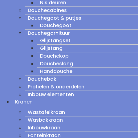
Nis deuren
Douchecabines
Douchegoot & putjes
Douchegoot
Douchegarnituur
Glijstangset
Glijstang
Douchekop
Doucheslang
Handdouche
Douchebak
Profielen & onderdelen
Inbouw elementen
Kranen
Wastafelkraan
Wasbakkraan
Inbouwkraan
Fonteinkraan