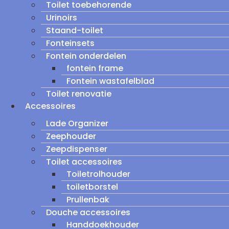
Toilet toebehorende
Urinoirs
Staand-toilet
Fonteinsets
Fontein onderdelen
fontein frame
Fontein wastafelblad
Toilet renovatie
Accessoires
Lade Organizer
Zeephouder
Zeepdispenser
Toilet accessoires
Toiletrolhouder
toiletborstel
Prullenbak
Douche accessoires
Handdoekhouder