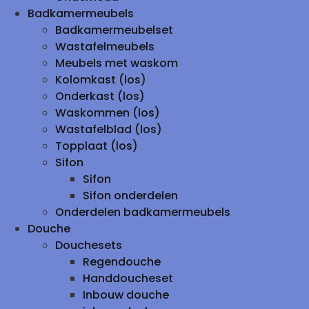
Badkamermeubels
Badkamermeubelset
Wastafelmeubels
Meubels met waskom
Kolomkast (los)
Onderkast (los)
Waskommen (los)
Wastafelblad (los)
Topplaat (los)
Sifon
Sifon
Sifon onderdelen
Onderdelen badkamermeubels
Douche
Douchesets
Regendouche
Handdoucheset
Inbouw douche