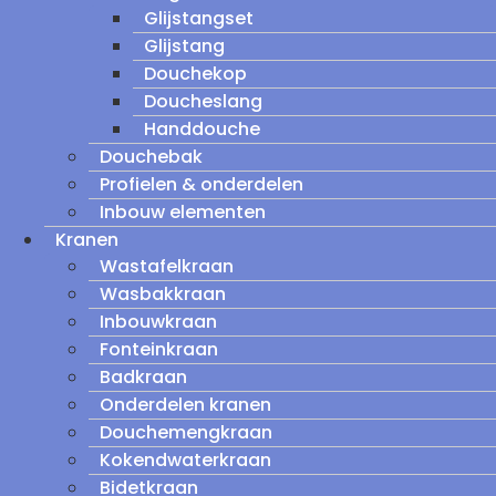
Glijstangset
Glijstang
Douchekop
Doucheslang
Handdouche
Douchebak
Profielen & onderdelen
Inbouw elementen
Kranen
Wastafelkraan
Wasbakkraan
Inbouwkraan
Fonteinkraan
Badkraan
Onderdelen kranen
Douchemengkraan
Kokendwaterkraan
Bidetkraan