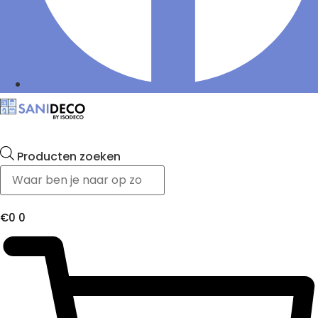
Producten zoeken
€
0
0