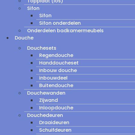
Topplaat (los)
Sifon
Sifon
Sifon onderdelen
Onderdelen badkamermeubels
Douche
Douchesets
Regendouche
Handdoucheset
Inbouw douche
inbouwdeel
Buitendouche
Douchewanden
Zijwand
Inloopdouche
Douchedeuren
Draaideuren
Schuifdeuren