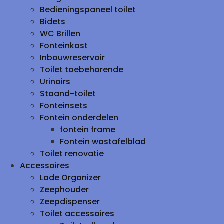
Bedieningspaneel toilet
Bidets
WC Brillen
Fonteinkast
Inbouwreservoir
Toilet toebehorende
Urinoirs
Staand-toilet
Fonteinsets
Fontein onderdelen
fontein frame
Fontein wastafelblad
Toilet renovatie
Accessoires
Lade Organizer
Zeephouder
Zeepdispenser
Toilet accessoires