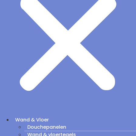
Wand & Vloer
Douchepanelen
Wand & vloertegels