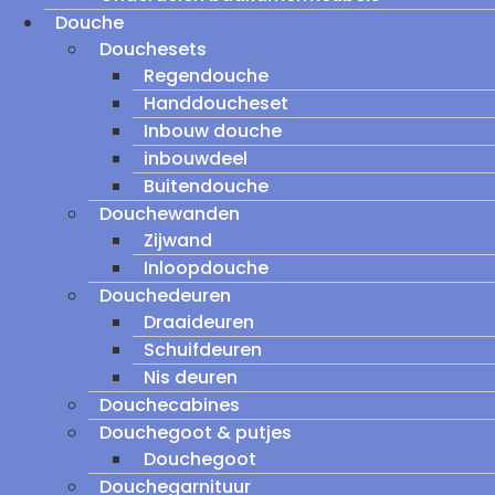
Douche
Douchesets
Regendouche
Handdoucheset
Inbouw douche
inbouwdeel
Buitendouche
Douchewanden
Zijwand
Inloopdouche
Douchedeuren
Draaideuren
Schuifdeuren
Nis deuren
Douchecabines
Douchegoot & putjes
Douchegoot
Douchegarnituur