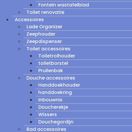
Fontein wastafelblad
Toilet renovatie
Accessoires
Lade Organizer
Zeephouder
Zeepdispenser
Toilet accessoires
Toiletrolhouder
toiletborstel
Prullenbak
Douche accessoires
Handdoekhouder
handdoekring
Inbouwnis
Doucherekje
Wissers
Douchegordijn
Bad accessoires