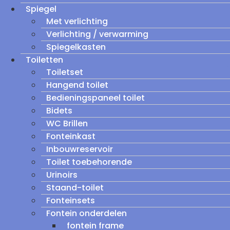
Spiegel
Met verlichting
Verlichting / verwarming
Spiegelkasten
Toiletten
Toiletset
Hangend toilet
Bedieningspaneel toilet
Bidets
WC Brillen
Fonteinkast
Inbouwreservoir
Toilet toebehorende
Urinoirs
Staand-toilet
Fonteinsets
Fontein onderdelen
fontein frame