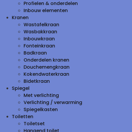
Profielen & onderdelen
Inbouw elementen
Kranen
Wastafelkraan
Wasbakkraan
Inbouwkraan
Fonteinkraan
Badkraan
Onderdelen kranen
Douchemengkraan
Kokendwaterkraan
Bidetkraan
Spiegel
Met verlichting
Verlichting / verwarming
Spiegelkasten
Toiletten
Toiletset
Hangend toilet