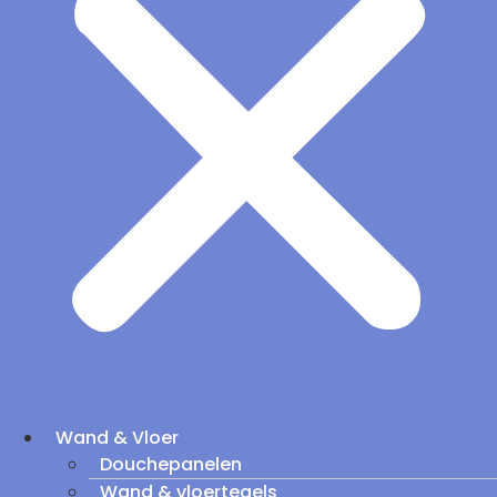
Wand & Vloer
Douchepanelen
Wand & vloertegels