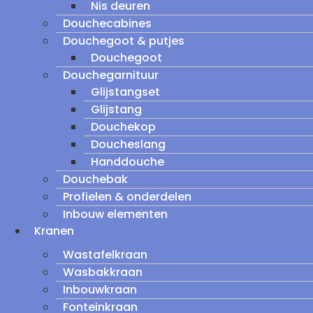
Nis deuren
Douchecabines
Douchegoot & putjes
Douchegoot
Douchegarnituur
Glijstangset
Glijstang
Douchekop
Doucheslang
Handdouche
Douchebak
Profielen & onderdelen
Inbouw elementen
Kranen
Wastafelkraan
Wasbakkraan
Inbouwkraan
Fonteinkraan