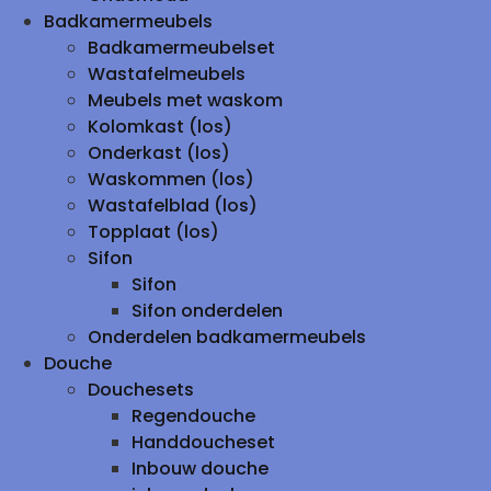
Badkamermeubels
Badkamermeubelset
Wastafelmeubels
Meubels met waskom
Kolomkast (los)
Onderkast (los)
Waskommen (los)
Wastafelblad (los)
Topplaat (los)
Sifon
Sifon
Sifon onderdelen
Onderdelen badkamermeubels
Douche
Douchesets
Regendouche
Handdoucheset
Inbouw douche