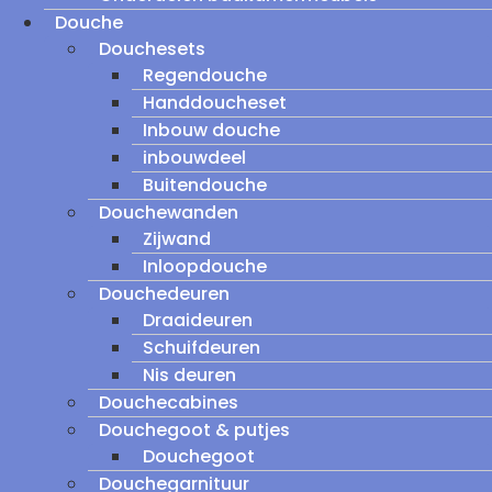
Douche
Douchesets
Regendouche
Handdoucheset
Inbouw douche
inbouwdeel
Buitendouche
Douchewanden
Zijwand
Inloopdouche
Douchedeuren
Draaideuren
Schuifdeuren
Nis deuren
Douchecabines
Douchegoot & putjes
Douchegoot
Douchegarnituur