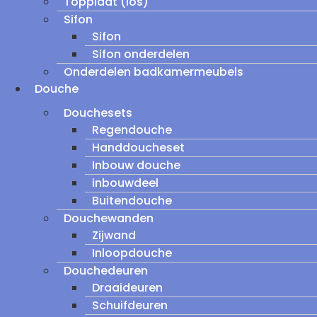
Topplaat (los)
Sifon
Sifon
Sifon onderdelen
Onderdelen badkamermeubels
Douche
Douchesets
Regendouche
Handdoucheset
Inbouw douche
inbouwdeel
Buitendouche
Douchewanden
Zijwand
Inloopdouche
Douchedeuren
Draaideuren
Schuifdeuren