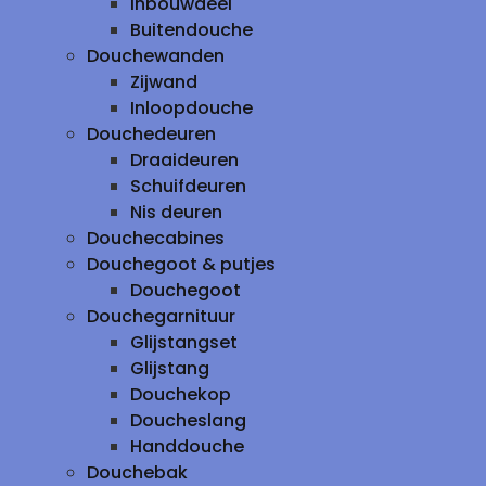
inbouwdeel
Buitendouche
Douchewanden
Zijwand
Inloopdouche
Douchedeuren
Draaideuren
Schuifdeuren
Nis deuren
Douchecabines
Douchegoot & putjes
Douchegoot
Douchegarnituur
Glijstangset
Glijstang
Douchekop
Doucheslang
Handdouche
Douchebak