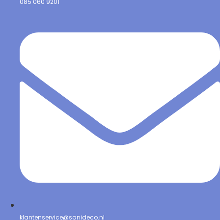
085 060 9201
klantenservice@sanideco.nl