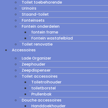
Toilet toebehorende
Urinoirs
Staand-toilet
Fonteinsets
Fontein onderdelen
fontein frame
Fontein wastafelblad
Toilet renovatie
Accessoires
Lade Organizer
Zeephouder
Zeepdispenser
Toilet accessoires
Toiletrolhouder
toiletborstel
Prullenbak
Douche accessoires
Handdoekhouder