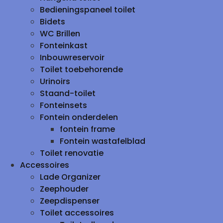
Bedieningspaneel toilet
Bidets
WC Brillen
Fonteinkast
Inbouwreservoir
Toilet toebehorende
Urinoirs
Staand-toilet
Fonteinsets
Fontein onderdelen
fontein frame
Fontein wastafelblad
Toilet renovatie
Accessoires
Lade Organizer
Zeephouder
Zeepdispenser
Toilet accessoires