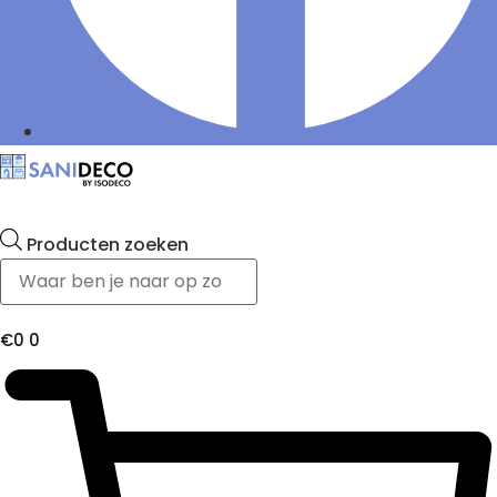
Producten zoeken
€
0
0