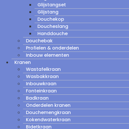
Glijstangset
Glijstang
Douchekop
Doucheslang
Handdouche
Douchebak
Profielen & onderdelen
Inbouw elementen
Kranen
Wastafelkraan
Wasbakkraan
Inbouwkraan
Fonteinkraan
Badkraan
Onderdelen kranen
Douchemengkraan
Kokendwaterkraan
Bidetkraan