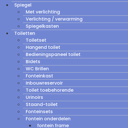
Spiegel
Met verlichting
Verlichting / verwarming
Spiegelkasten
Toiletten
Toiletset
Hangend toilet
Bedieningspaneel toilet
Bidets
WC Brillen
Fonteinkast
Inbouwreservoir
Toilet toebehorende
Urinoirs
Staand-toilet
Fonteinsets
Fontein onderdelen
fontein frame