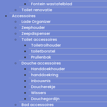
Fontein wastafelblad
Toilet renovatie
Accessoires
Lade Organizer
Zeephouder
Zeepdispenser
Toilet accessoires
Toiletrolhouder
toiletborstel
Prullenbak
Douche accessoires
Handdoekhouder
handdoekring
Inbouwnis
Doucherekje
Wissers
Douchegordijn
Bad accessoires