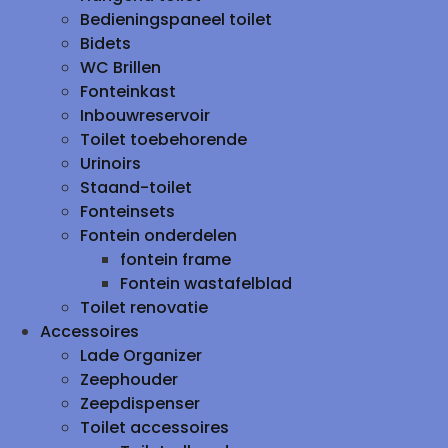
Bedieningspaneel toilet
Bidets
WC Brillen
Fonteinkast
Inbouwreservoir
Toilet toebehorende
Urinoirs
Staand-toilet
Fonteinsets
Fontein onderdelen
fontein frame
Fontein wastafelblad
Toilet renovatie
Accessoires
Lade Organizer
Zeephouder
Zeepdispenser
Toilet accessoires