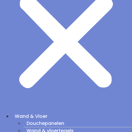
Wand & Vloer
Douchepanelen
Wand & vloertegels