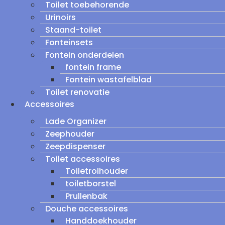
Toilet toebehorende
Urinoirs
Staand-toilet
Fonteinsets
Fontein onderdelen
fontein frame
Fontein wastafelblad
Toilet renovatie
Accessoires
Lade Organizer
Zeephouder
Zeepdispenser
Toilet accessoires
Toiletrolhouder
toiletborstel
Prullenbak
Douche accessoires
Handdoekhouder