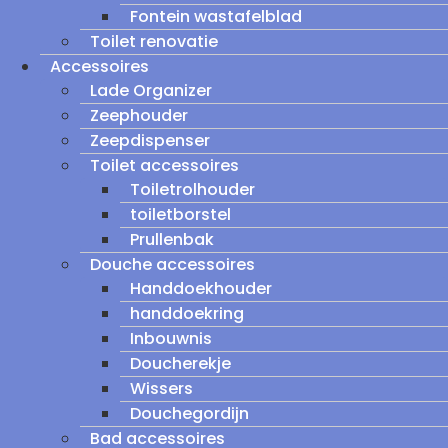
Fontein wastafelblad
Toilet renovatie
Accessoires
Lade Organizer
Zeephouder
Zeepdispenser
Toilet accessoires
Toiletrolhouder
toiletborstel
Prullenbak
Douche accessoires
Handdoekhouder
handdoekring
Inbouwnis
Doucherekje
Wissers
Douchegordijn
Bad accessoires