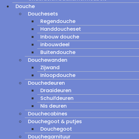
Douche
Douchesets
Regendouche
Handdoucheset
Inbouw douche
inbouwdeel
Buitendouche
Douchewanden
Zijwand
Inloopdouche
Douchedeuren
Draaideuren
Schuifdeuren
Nis deuren
Douchecabines
Douchegoot & putjes
Douchegoot
Douchegarnituur