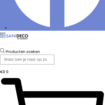
Producten zoeken
€
0
0