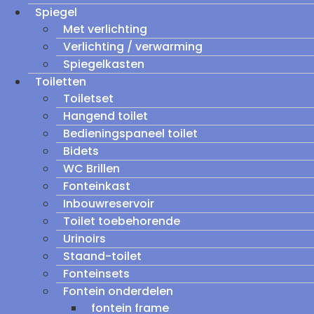
Spiegel
Met verlichting
Verlichting / verwarming
Spiegelkasten
Toiletten
Toiletset
Hangend toilet
Bedieningspaneel toilet
Bidets
WC Brillen
Fonteinkast
Inbouwreservoir
Toilet toebehorende
Urinoirs
Staand-toilet
Fonteinsets
Fontein onderdelen
fontein frame