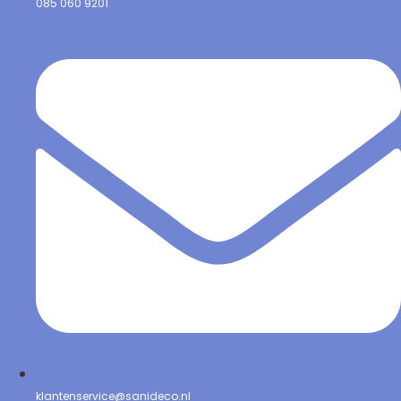
085 060 9201
klantenservice@sanideco.nl