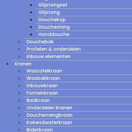
Glijstangset
Glijstang
Douchekop
Doucheslang
Handdouche
Douchebak
Profielen & onderdelen
Inbouw elementen
Kranen
Wastafelkraan
Wasbakkraan
Inbouwkraan
Fonteinkraan
Badkraan
Onderdelen kranen
Douchemengkraan
Kokendwaterkraan
Bidetkraan