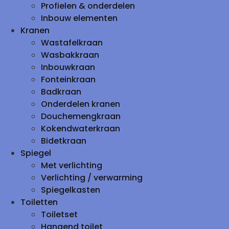
Profielen & onderdelen
Inbouw elementen
Kranen
Wastafelkraan
Wasbakkraan
Inbouwkraan
Fonteinkraan
Badkraan
Onderdelen kranen
Douchemengkraan
Kokendwaterkraan
Bidetkraan
Spiegel
Met verlichting
Verlichting / verwarming
Spiegelkasten
Toiletten
Toiletset
Hangend toilet