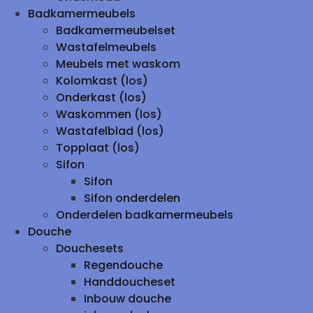
Badkamermeubels
Badkamermeubelset
Wastafelmeubels
Meubels met waskom
Kolomkast (los)
Onderkast (los)
Waskommen (los)
Wastafelblad (los)
Topplaat (los)
Sifon
Sifon
Sifon onderdelen
Onderdelen badkamermeubels
Douche
Douchesets
Regendouche
Handdoucheset
Inbouw douche