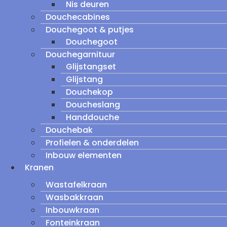
Nis deuren
Douchecabines
Douchegoot & putjes
Douchegoot
Douchegarnituur
Glijstangset
Glijstang
Douchekop
Doucheslang
Handdouche
Douchebak
Profielen & onderdelen
Inbouw elementen
Kranen
Wastafelkraan
Wasbakkraan
Inbouwkraan
Fonteinkraan