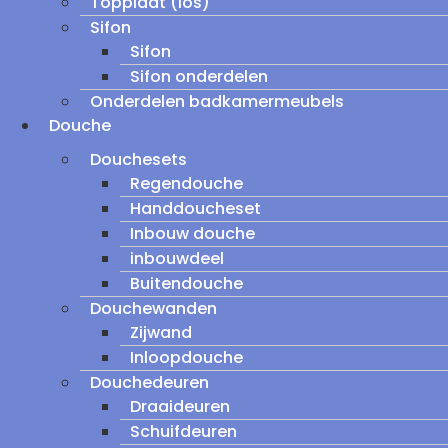
Topplaat (los)
Sifon
Sifon
Sifon onderdelen
Onderdelen badkamermeubels
Douche
Douchesets
Regendouche
Handdoucheset
Inbouw douche
inbouwdeel
Buitendouche
Douchewanden
Zijwand
Inloopdouche
Douchedeuren
Draaideuren
Schuifdeuren