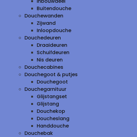
inbouwdeel
Buitendouche
Douchewanden
Zijwand
Inloopdouche
Douchedeuren
Draaideuren
Schuifdeuren
Nis deuren
Douchecabines
Douchegoot & putjes
Douchegoot
Douchegarnituur
Glijstangset
Glijstang
Douchekop
Doucheslang
Handdouche
Douchebak