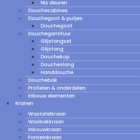
Nis deuren
Douchecabines
Douchegoot & putjes
Douchegoot
Douchegarnituur
Glijstangset
Glijstang
Douchekop
Doucheslang
Handdouche
Douchebak
Profielen & onderdelen
Inbouw elementen
Kranen
Wastafelkraan
Wasbakkraan
Inbouwkraan
Fonteinkraan