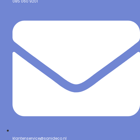
085 060 9201
klantenservice@sanideco.nl