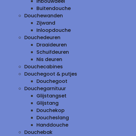
inbouwdeel
Buitendouche
Douchewanden
Zijwand
Inloopdouche
Douchedeuren
Draaideuren
Schuifdeuren
Nis deuren
Douchecabines
Douchegoot & putjes
Douchegoot
Douchegarnituur
Glijstangset
Glijstang
Douchekop
Doucheslang
Handdouche
Douchebak