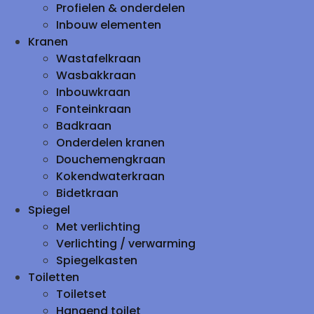
Profielen & onderdelen
Inbouw elementen
Kranen
Wastafelkraan
Wasbakkraan
Inbouwkraan
Fonteinkraan
Badkraan
Onderdelen kranen
Douchemengkraan
Kokendwaterkraan
Bidetkraan
Spiegel
Met verlichting
Verlichting / verwarming
Spiegelkasten
Toiletten
Toiletset
Hangend toilet