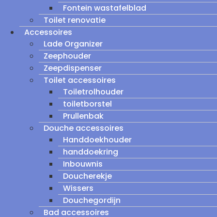
Fontein wastafelblad
Toilet renovatie
Accessoires
Lade Organizer
Zeephouder
Zeepdispenser
Toilet accessoires
Toiletrolhouder
toiletborstel
Prullenbak
Douche accessoires
Handdoekhouder
handdoekring
Inbouwnis
Doucherekje
Wissers
Douchegordijn
Bad accessoires