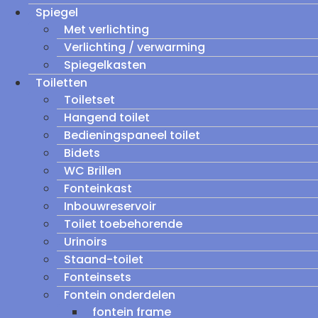
Spiegel
Met verlichting
Verlichting / verwarming
Spiegelkasten
Toiletten
Toiletset
Hangend toilet
Bedieningspaneel toilet
Bidets
WC Brillen
Fonteinkast
Inbouwreservoir
Toilet toebehorende
Urinoirs
Staand-toilet
Fonteinsets
Fontein onderdelen
fontein frame