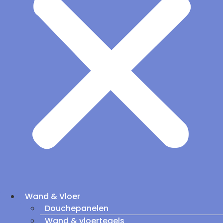
Wand & Vloer
Douchepanelen
Wand & vloertegels