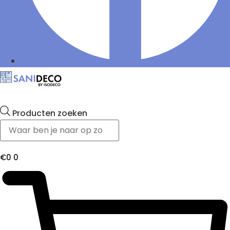
Producten zoeken
€
0
0