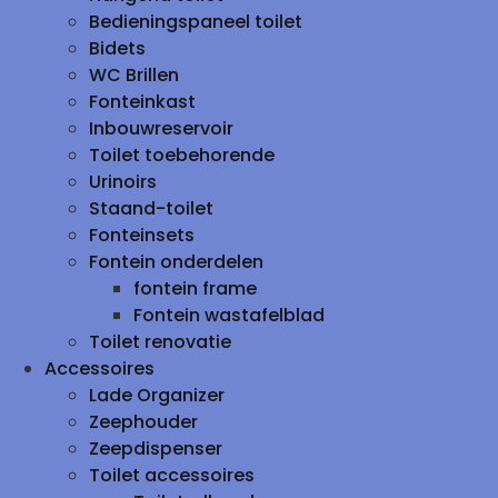
Bedieningspaneel toilet
Bidets
WC Brillen
Fonteinkast
Inbouwreservoir
Toilet toebehorende
Urinoirs
Staand-toilet
Fonteinsets
Fontein onderdelen
fontein frame
Fontein wastafelblad
Toilet renovatie
Accessoires
Lade Organizer
Zeephouder
Zeepdispenser
Toilet accessoires