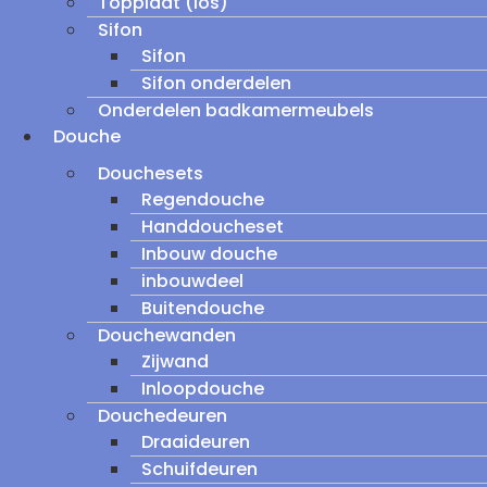
Topplaat (los)
Sifon
Sifon
Sifon onderdelen
Onderdelen badkamermeubels
Douche
Douchesets
Regendouche
Handdoucheset
Inbouw douche
inbouwdeel
Buitendouche
Douchewanden
Zijwand
Inloopdouche
Douchedeuren
Draaideuren
Schuifdeuren