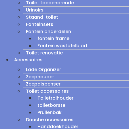
Toilet toebehorende
Urinoirs
Staand-toilet
Fonteinsets
Fontein onderdelen
fontein frame
Fontein wastafelblad
Toilet renovatie
Accessoires
Lade Organizer
Zeephouder
Zeepdispenser
Toilet accessoires
Toiletrolhouder
toiletborstel
Prullenbak
Douche accessoires
Handdoekhouder