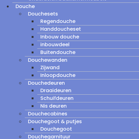
Douche
Douchesets
Regendouche
Handdoucheset
Inbouw douche
inbouwdeel
Buitendouche
Douchewanden
Zijwand
Inloopdouche
Douchedeuren
Draaideuren
Schuifdeuren
Nis deuren
Douchecabines
Douchegoot & putjes
Douchegoot
Douchegarnituur