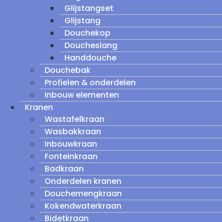
Glijstangset
Glijstang
Douchekop
Doucheslang
Handdouche
Douchebak
Profielen & onderdelen
Inbouw elementen
Kranen
Wastafelkraan
Wasbakkraan
Inbouwkraan
Fonteinkraan
Badkraan
Onderdelen kranen
Douchemengkraan
Kokendwaterkraan
Bidetkraan