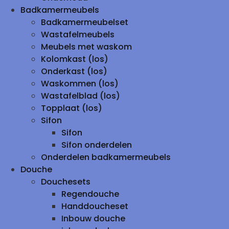
Badkamermeubels
Badkamermeubelset
Wastafelmeubels
Meubels met waskom
Kolomkast (los)
Onderkast (los)
Waskommen (los)
Wastafelblad (los)
Topplaat (los)
Sifon
Sifon
Sifon onderdelen
Onderdelen badkamermeubels
Douche
Douchesets
Regendouche
Handdoucheset
Inbouw douche