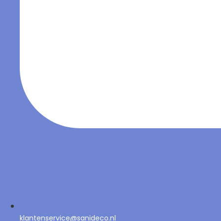
klantenservice@sanideco.nl