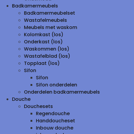
Badkamermeubels
Badkamermeubelset
Wastafelmeubels
Meubels met waskom
Kolomkast (los)
Onderkast (los)
Waskommen (los)
Wastafelblad (los)
Topplaat (los)
Sifon
Sifon
Sifon onderdelen
Onderdelen badkamermeubels
Douche
Douchesets
Regendouche
Handdoucheset
Inbouw douche