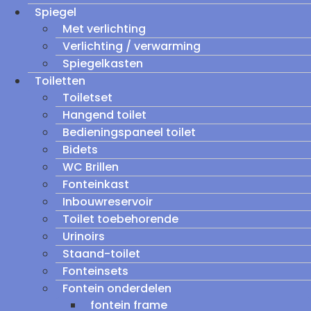
Spiegel
Met verlichting
Verlichting / verwarming
Spiegelkasten
Toiletten
Toiletset
Hangend toilet
Bedieningspaneel toilet
Bidets
WC Brillen
Fonteinkast
Inbouwreservoir
Toilet toebehorende
Urinoirs
Staand-toilet
Fonteinsets
Fontein onderdelen
fontein frame