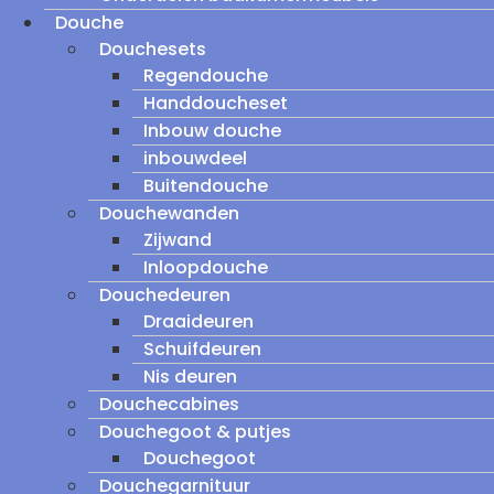
Douche
Douchesets
Regendouche
Handdoucheset
Inbouw douche
inbouwdeel
Buitendouche
Douchewanden
Zijwand
Inloopdouche
Douchedeuren
Draaideuren
Schuifdeuren
Nis deuren
Douchecabines
Douchegoot & putjes
Douchegoot
Douchegarnituur