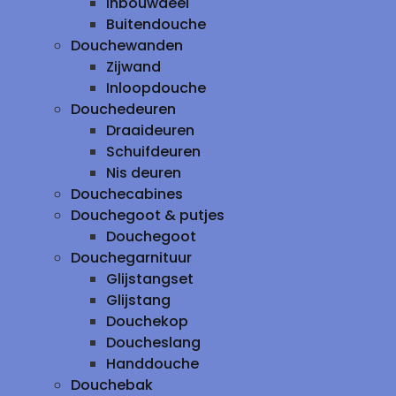
inbouwdeel
Buitendouche
Douchewanden
Zijwand
Inloopdouche
Douchedeuren
Draaideuren
Schuifdeuren
Nis deuren
Douchecabines
Douchegoot & putjes
Douchegoot
Douchegarnituur
Glijstangset
Glijstang
Douchekop
Doucheslang
Handdouche
Douchebak