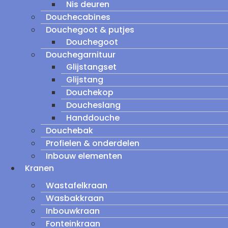
Nis deuren
Douchecabines
Douchegoot & putjes
Douchegoot
Douchegarnituur
Glijstangset
Glijstang
Douchekop
Doucheslang
Handdouche
Douchebak
Profielen & onderdelen
Inbouw elementen
Kranen
Wastafelkraan
Wasbakkraan
Inbouwkraan
Fonteinkraan