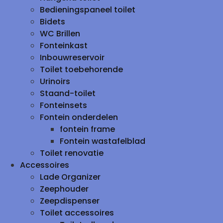
Bedieningspaneel toilet
Bidets
WC Brillen
Fonteinkast
Inbouwreservoir
Toilet toebehorende
Urinoirs
Staand-toilet
Fonteinsets
Fontein onderdelen
fontein frame
Fontein wastafelblad
Toilet renovatie
Accessoires
Lade Organizer
Zeephouder
Zeepdispenser
Toilet accessoires