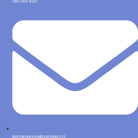
085 060 9201
klantenservice@sanideco.nl