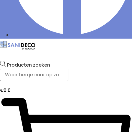
Producten zoeken
€
0
0