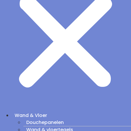
Wand & Vloer
Douchepanelen
Wand & vloertegels