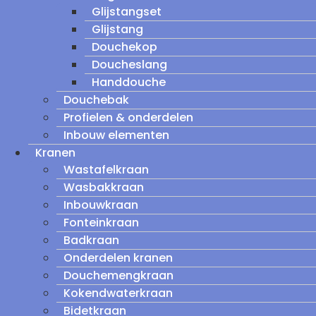
Glijstangset
Glijstang
Douchekop
Doucheslang
Handdouche
Douchebak
Profielen & onderdelen
Inbouw elementen
Kranen
Wastafelkraan
Wasbakkraan
Inbouwkraan
Fonteinkraan
Badkraan
Onderdelen kranen
Douchemengkraan
Kokendwaterkraan
Bidetkraan