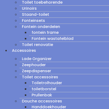
Toilet toebehorende
Urinoirs
Staand-toilet
Fonteinsets
Fontein onderdelen
fontein frame
Fontein wastafelblad
Toilet renovatie
Accessoires
Lade Organizer
Zeephouder
Zeepdispenser
Toilet accessoires
Toiletrolhouder
toiletborstel
Prullenbak
Douche accessoires
Handdoekhouder