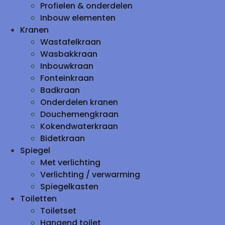
Profielen & onderdelen
Inbouw elementen
Kranen
Wastafelkraan
Wasbakkraan
Inbouwkraan
Fonteinkraan
Badkraan
Onderdelen kranen
Douchemengkraan
Kokendwaterkraan
Bidetkraan
Spiegel
Met verlichting
Verlichting / verwarming
Spiegelkasten
Toiletten
Toiletset
Hangend toilet