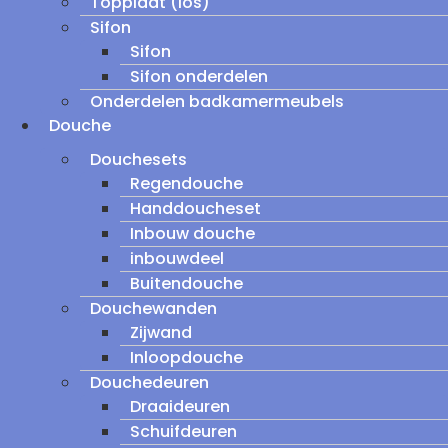
Topplaat (los)
Sifon
Sifon
Sifon onderdelen
Onderdelen badkamermeubels
Douche
Douchesets
Regendouche
Handdoucheset
Inbouw douche
inbouwdeel
Buitendouche
Douchewanden
Zijwand
Inloopdouche
Douchedeuren
Draaideuren
Schuifdeuren