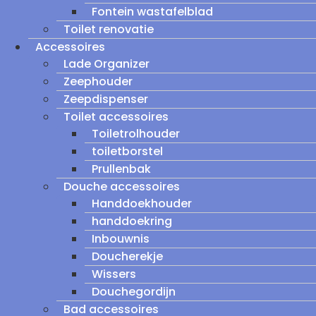
Fontein wastafelblad
Toilet renovatie
Accessoires
Lade Organizer
Zeephouder
Zeepdispenser
Toilet accessoires
Toiletrolhouder
toiletborstel
Prullenbak
Douche accessoires
Handdoekhouder
handdoekring
Inbouwnis
Doucherekje
Wissers
Douchegordijn
Bad accessoires