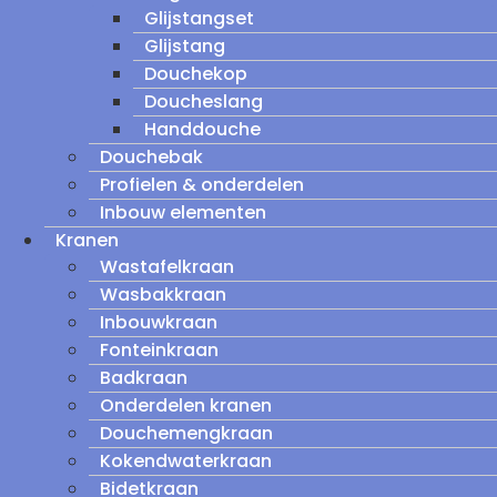
Glijstangset
Glijstang
Douchekop
Doucheslang
Handdouche
Douchebak
Profielen & onderdelen
Inbouw elementen
Kranen
Wastafelkraan
Wasbakkraan
Inbouwkraan
Fonteinkraan
Badkraan
Onderdelen kranen
Douchemengkraan
Kokendwaterkraan
Bidetkraan