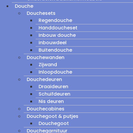
Douche
Douchesets
Regendouche
Handdoucheset
Inbouw douche
inbouwdeel
Buitendouche
Douchewanden
Zijwand
Inloopdouche
Douchedeuren
Draaideuren
Schuifdeuren
Nis deuren
Douchecabines
Douchegoot & putjes
Douchegoot
Douchegarnituur