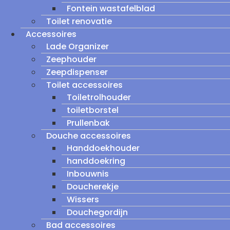
Fontein wastafelblad
Toilet renovatie
Accessoires
Lade Organizer
Zeephouder
Zeepdispenser
Toilet accessoires
Toiletrolhouder
toiletborstel
Prullenbak
Douche accessoires
Handdoekhouder
handdoekring
Inbouwnis
Doucherekje
Wissers
Douchegordijn
Bad accessoires