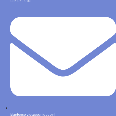
085 060 9201
klantenservice@sanideco.nl