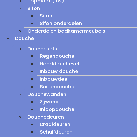
Topplaat (los)
Sifon
Sifon
Sifon onderdelen
Onderdelen badkamermeubels
Douche
Douchesets
Regendouche
Handdoucheset
Inbouw douche
inbouwdeel
Buitendouche
Douchewanden
Zijwand
Inloopdouche
Douchedeuren
Draaideuren
Schuifdeuren