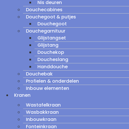
Nis deuren
Douchecabines
Douchegoot & putjes
Douchegoot
Douchegarnituur
Glijstangset
Glijstang
Douchekop
Doucheslang
Handdouche
Douchebak
Profielen & onderdelen
Inbouw elementen
Kranen
Wastafelkraan
Wasbakkraan
Inbouwkraan
Fonteinkraan