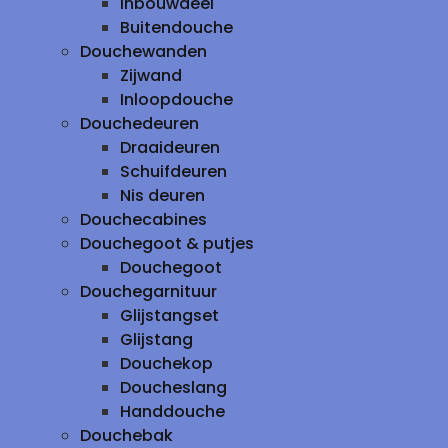
inbouwdeel
Buitendouche
Douchewanden
Zijwand
Inloopdouche
Douchedeuren
Draaideuren
Schuifdeuren
Nis deuren
Douchecabines
Douchegoot & putjes
Douchegoot
Douchegarnituur
Glijstangset
Glijstang
Douchekop
Doucheslang
Handdouche
Douchebak