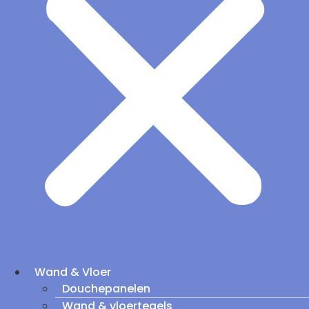
Wand & Vloer
Douchepanelen
Wand & vloertegels