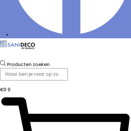
Producten zoeken
€
0
0