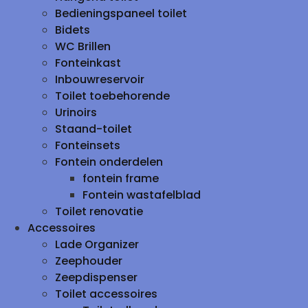
Bedieningspaneel toilet
Bidets
WC Brillen
Fonteinkast
Inbouwreservoir
Toilet toebehorende
Urinoirs
Staand-toilet
Fonteinsets
Fontein onderdelen
fontein frame
Fontein wastafelblad
Toilet renovatie
Accessoires
Lade Organizer
Zeephouder
Zeepdispenser
Toilet accessoires