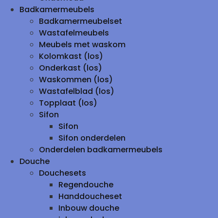
Badkamermeubels
Badkamermeubelset
Wastafelmeubels
Meubels met waskom
Kolomkast (los)
Onderkast (los)
Waskommen (los)
Wastafelblad (los)
Topplaat (los)
Sifon
Sifon
Sifon onderdelen
Onderdelen badkamermeubels
Douche
Douchesets
Regendouche
Handdoucheset
Inbouw douche