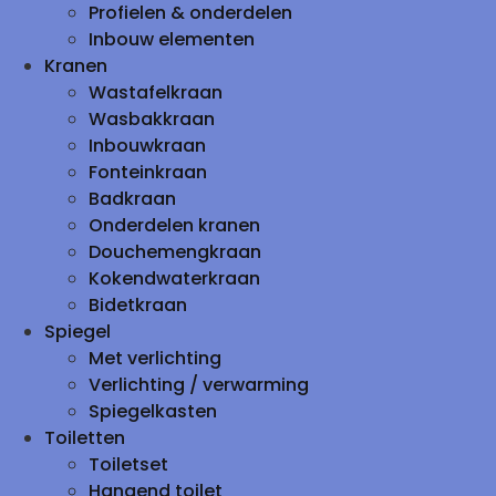
Profielen & onderdelen
Inbouw elementen
Kranen
Wastafelkraan
Wasbakkraan
Inbouwkraan
Fonteinkraan
Badkraan
Onderdelen kranen
Douchemengkraan
Kokendwaterkraan
Bidetkraan
Spiegel
Met verlichting
Verlichting / verwarming
Spiegelkasten
Toiletten
Toiletset
Hangend toilet