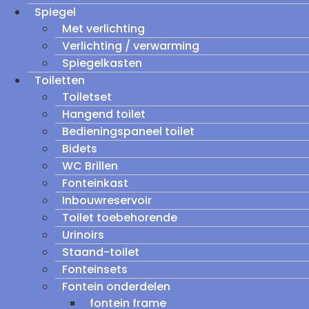
Spiegel
Met verlichting
Verlichting / verwarming
Spiegelkasten
Toiletten
Toiletset
Hangend toilet
Bedieningspaneel toilet
Bidets
WC Brillen
Fonteinkast
Inbouwreservoir
Toilet toebehorende
Urinoirs
Staand-toilet
Fonteinsets
Fontein onderdelen
fontein frame