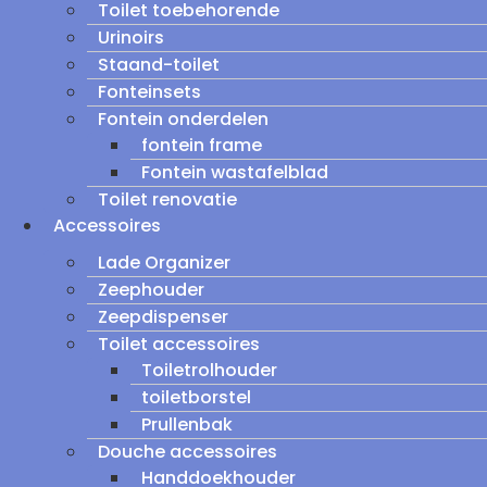
Toilet toebehorende
Urinoirs
Staand-toilet
Fonteinsets
Fontein onderdelen
fontein frame
Fontein wastafelblad
Toilet renovatie
Accessoires
Lade Organizer
Zeephouder
Zeepdispenser
Toilet accessoires
Toiletrolhouder
toiletborstel
Prullenbak
Douche accessoires
Handdoekhouder