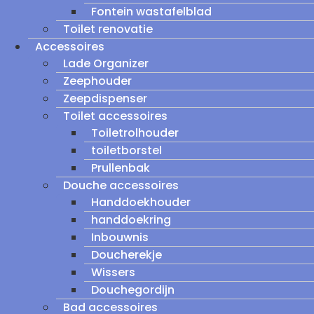
Fontein wastafelblad
Toilet renovatie
Accessoires
Lade Organizer
Zeephouder
Zeepdispenser
Toilet accessoires
Toiletrolhouder
toiletborstel
Prullenbak
Douche accessoires
Handdoekhouder
handdoekring
Inbouwnis
Doucherekje
Wissers
Douchegordijn
Bad accessoires