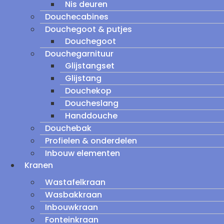
Nis deuren
Douchecabines
Douchegoot & putjes
Douchegoot
Douchegarnituur
Glijstangset
Glijstang
Douchekop
Doucheslang
Handdouche
Douchebak
Profielen & onderdelen
Inbouw elementen
Kranen
Wastafelkraan
Wasbakkraan
Inbouwkraan
Fonteinkraan