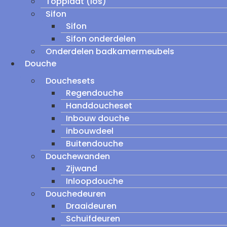
Topplaat (los)
Sifon
Sifon
Sifon onderdelen
Onderdelen badkamermeubels
Douche
Douchesets
Regendouche
Handdoucheset
Inbouw douche
inbouwdeel
Buitendouche
Douchewanden
Zijwand
Inloopdouche
Douchedeuren
Draaideuren
Schuifdeuren