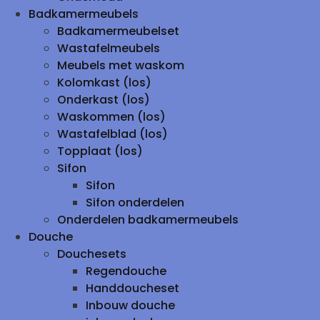
Badkamermeubels
Badkamermeubelset
Wastafelmeubels
Meubels met waskom
Kolomkast (los)
Onderkast (los)
Waskommen (los)
Wastafelblad (los)
Topplaat (los)
Sifon
Sifon
Sifon onderdelen
Onderdelen badkamermeubels
Douche
Douchesets
Regendouche
Handdoucheset
Inbouw douche