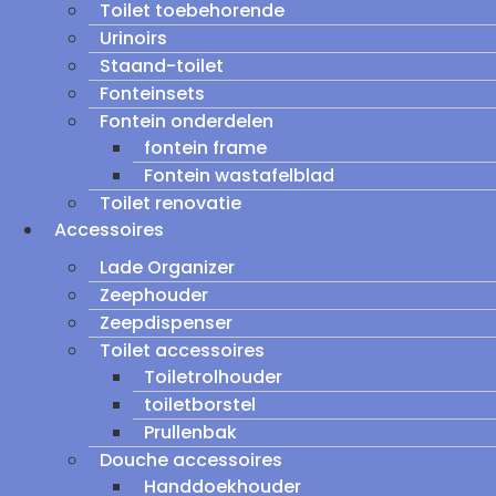
Toilet toebehorende
Urinoirs
Staand-toilet
Fonteinsets
Fontein onderdelen
fontein frame
Fontein wastafelblad
Toilet renovatie
Accessoires
Lade Organizer
Zeephouder
Zeepdispenser
Toilet accessoires
Toiletrolhouder
toiletborstel
Prullenbak
Douche accessoires
Handdoekhouder