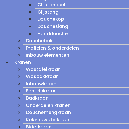
Glijstangset
Glijstang
Douchekop
Doucheslang
Handdouche
Douchebak
Profielen & onderdelen
Inbouw elementen
Kranen
Wastafelkraan
Wasbakkraan
Inbouwkraan
Fonteinkraan
Badkraan
Onderdelen kranen
Douchemengkraan
Kokendwaterkraan
Bidetkraan