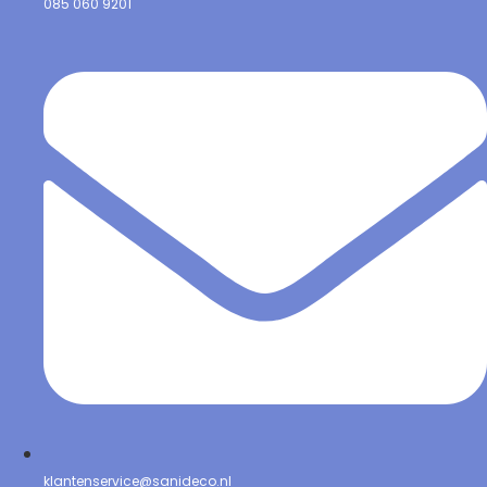
085 060 9201
klantenservice@sanideco.nl