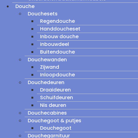
Douche
Douchesets
Regendouche
Handdoucheset
Inbouw douche
inbouwdeel
Buitendouche
Douchewanden
Zijwand
Inloopdouche
Douchedeuren
Draaideuren
Schuifdeuren
Nis deuren
Douchecabines
Douchegoot & putjes
Douchegoot
Douchegarnituur