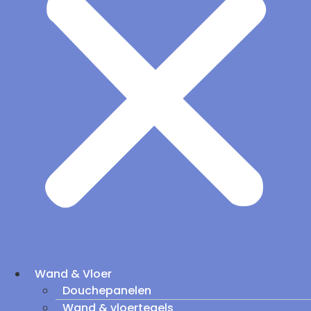
Wand & Vloer
Douchepanelen
Wand & vloertegels