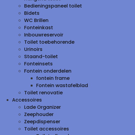
Bedieningspaneel toilet
Bidets
WC Brillen
Fonteinkast
Inbouwreservoir
Toilet toebehorende
Urinoirs
Staand-toilet
Fonteinsets
Fontein onderdelen
fontein frame
Fontein wastafelblad
Toilet renovatie
Accessoires
Lade Organizer
Zeephouder
Zeepdispenser
Toilet accessoires