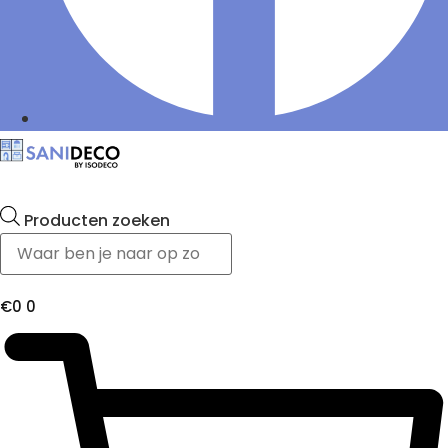
Producten zoeken
€
0
0