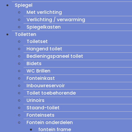
Spiegel
Met verlichting
Verlichting / verwarming
Spiegelkasten
Toiletten
Toiletset
Hangend toilet
Bedieningspaneel toilet
Bidets
WC Brillen
Fonteinkast
Inbouwreservoir
Toilet toebehorende
Urinoirs
Staand-toilet
Fonteinsets
Fontein onderdelen
fontein frame