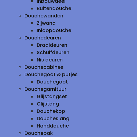
inbouwdeel
Buitendouche
Douchewanden
Zijwand
Inloopdouche
Douchedeuren
Draaideuren
Schuifdeuren
Nis deuren
Douchecabines
Douchegoot & putjes
Douchegoot
Douchegarnituur
Glijstangset
Glijstang
Douchekop
Doucheslang
Handdouche
Douchebak