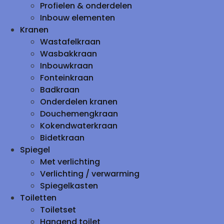
Profielen & onderdelen
Inbouw elementen
Kranen
Wastafelkraan
Wasbakkraan
Inbouwkraan
Fonteinkraan
Badkraan
Onderdelen kranen
Douchemengkraan
Kokendwaterkraan
Bidetkraan
Spiegel
Met verlichting
Verlichting / verwarming
Spiegelkasten
Toiletten
Toiletset
Hangend toilet