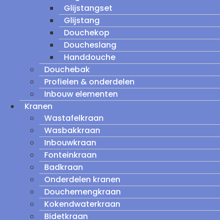
Glijstangset
Glijstang
Douchekop
Doucheslang
Handdouche
Douchebak
Profielen & onderdelen
Inbouw elementen
Kranen
Wastafelkraan
Wasbakkraan
Inbouwkraan
Fonteinkraan
Badkraan
Onderdelen kranen
Douchemengkraan
Kokendwaterkraan
Bidetkraan