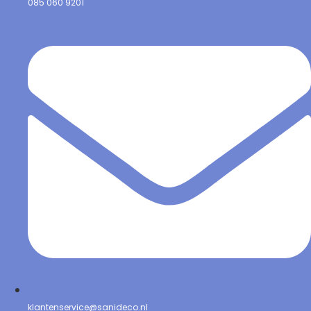
085 060 9201
klantenservice@sanideco.nl