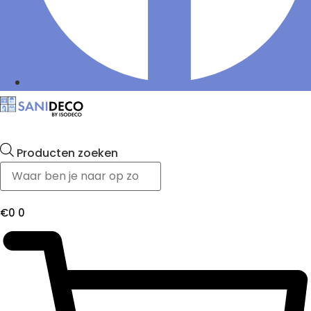
Producten zoeken
€
0
0