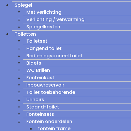
Spiegel
Met verlichting
Verlichting / verwarming
Spiegelkasten
Toiletten
Toiletset
Hangend toilet
Bedieningspaneel toilet
Bidets
WC Brillen
Fonteinkast
Inbouwreservoir
Toilet toebehorende
Urinoirs
Staand-toilet
Fonteinsets
Fontein onderdelen
fontein frame