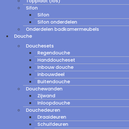
Topplaat (los)
Sifon
Sifon
Sifon onderdelen
Onderdelen badkamermeubels
Douche
Douchesets
Regendouche
Handdoucheset
Inbouw douche
inbouwdeel
Buitendouche
Douchewanden
Zijwand
Inloopdouche
Douchedeuren
Draaideuren
Schuifdeuren