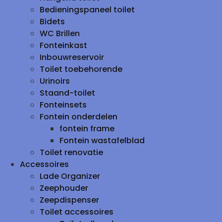
Bedieningspaneel toilet
Bidets
WC Brillen
Fonteinkast
Inbouwreservoir
Toilet toebehorende
Urinoirs
Staand-toilet
Fonteinsets
Fontein onderdelen
fontein frame
Fontein wastafelblad
Toilet renovatie
Accessoires
Lade Organizer
Zeephouder
Zeepdispenser
Toilet accessoires