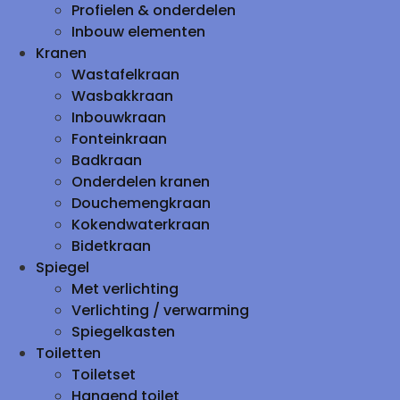
Profielen & onderdelen
Inbouw elementen
Kranen
Wastafelkraan
Wasbakkraan
Inbouwkraan
Fonteinkraan
Badkraan
Onderdelen kranen
Douchemengkraan
Kokendwaterkraan
Bidetkraan
Spiegel
Met verlichting
Verlichting / verwarming
Spiegelkasten
Toiletten
Toiletset
Hangend toilet