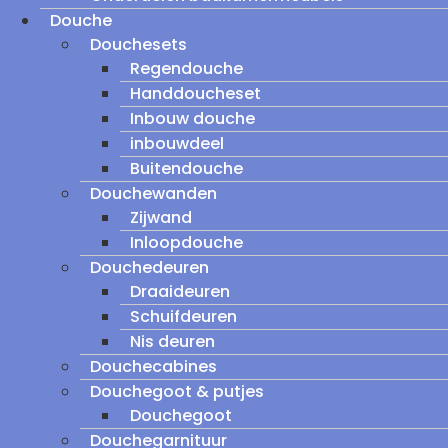
Douche
Douchesets
Regendouche
Handdoucheset
Inbouw douche
inbouwdeel
Buitendouche
Douchewanden
Zijwand
Inloopdouche
Douchedeuren
Draaideuren
Schuifdeuren
Nis deuren
Douchecabines
Douchegoot & putjes
Douchegoot
Douchegarnituur