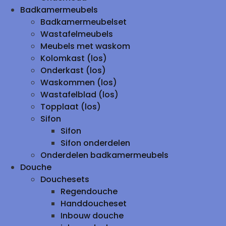
Badkamermeubels
Badkamermeubelset
Wastafelmeubels
Meubels met waskom
Kolomkast (los)
Onderkast (los)
Waskommen (los)
Wastafelblad (los)
Topplaat (los)
Sifon
Sifon
Sifon onderdelen
Onderdelen badkamermeubels
Douche
Douchesets
Regendouche
Handdoucheset
Inbouw douche