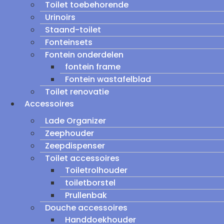
Toilet toebehorende
Urinoirs
Staand-toilet
Fonteinsets
Fontein onderdelen
fontein frame
Fontein wastafelblad
Toilet renovatie
Accessoires
Lade Organizer
Zeephouder
Zeepdispenser
Toilet accessoires
Toiletrolhouder
toiletborstel
Prullenbak
Douche accessoires
Handdoekhouder