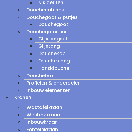
Nis deuren
Douchecabines
Douchegoot & putjes
Douchegoot
Douchegarnituur
Glijstangset
Glijstang
Douchekop
Doucheslang
Handdouche
Douchebak
Profielen & onderdelen
Inbouw elementen
Kranen
Wastafelkraan
Wasbakkraan
Inbouwkraan
Fonteinkraan