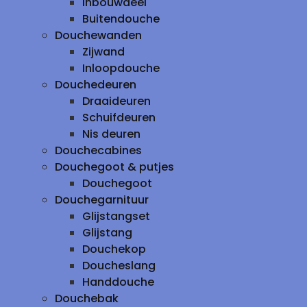
inbouwdeel
Buitendouche
Douchewanden
Zijwand
Inloopdouche
Douchedeuren
Draaideuren
Schuifdeuren
Nis deuren
Douchecabines
Douchegoot & putjes
Douchegoot
Douchegarnituur
Glijstangset
Glijstang
Douchekop
Doucheslang
Handdouche
Douchebak