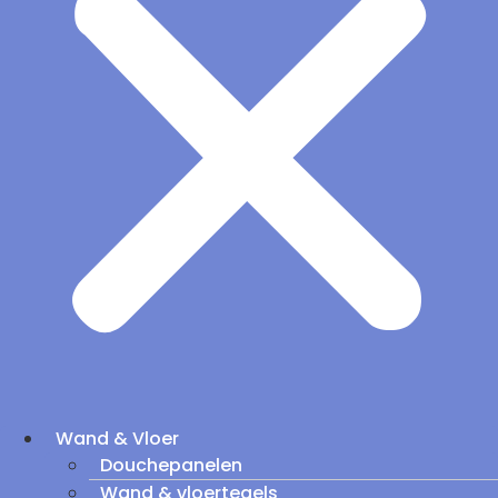
Wand & Vloer
Douchepanelen
Wand & vloertegels