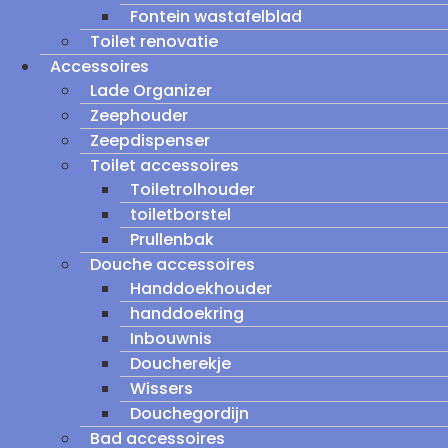
Fontein wastafelblad
Toilet renovatie
Accessoires
Lade Organizer
Zeephouder
Zeepdispenser
Toilet accessoires
Toiletrolhouder
toiletborstel
Prullenbak
Douche accessoires
Handdoekhouder
handdoekring
Inbouwnis
Doucherekje
Wissers
Douchegordijn
Bad accessoires