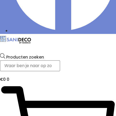
Producten zoeken
€
0
0