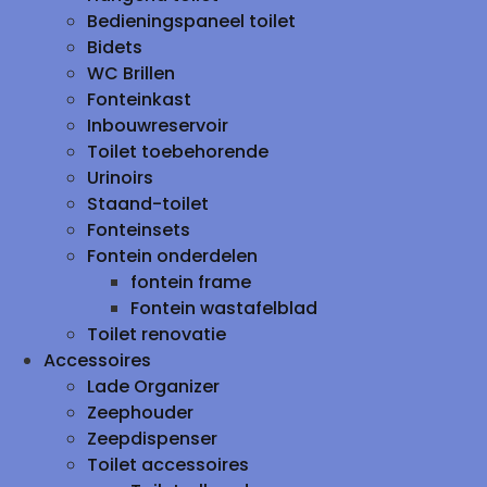
Bedieningspaneel toilet
Bidets
WC Brillen
Fonteinkast
Inbouwreservoir
Toilet toebehorende
Urinoirs
Staand-toilet
Fonteinsets
Fontein onderdelen
fontein frame
Fontein wastafelblad
Toilet renovatie
Accessoires
Lade Organizer
Zeephouder
Zeepdispenser
Toilet accessoires