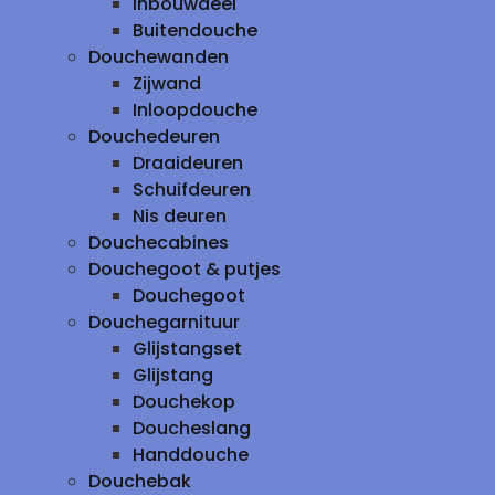
inbouwdeel
Buitendouche
Douchewanden
Zijwand
Inloopdouche
Douchedeuren
Draaideuren
Schuifdeuren
Nis deuren
Douchecabines
Douchegoot & putjes
Douchegoot
Douchegarnituur
Glijstangset
Glijstang
Douchekop
Doucheslang
Handdouche
Douchebak