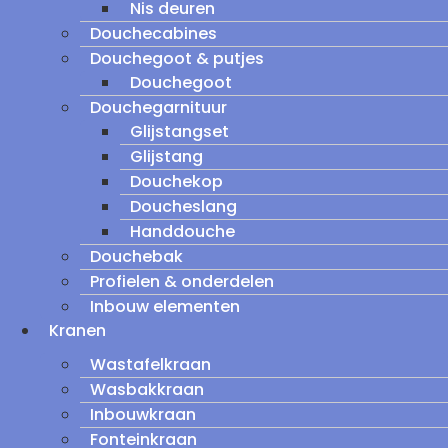
Nis deuren
Douchecabines
Douchegoot & putjes
Douchegoot
Douchegarnituur
Glijstangset
Glijstang
Douchekop
Doucheslang
Handdouche
Douchebak
Profielen & onderdelen
Inbouw elementen
Kranen
Wastafelkraan
Wasbakkraan
Inbouwkraan
Fonteinkraan