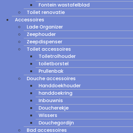
Fontein wastafelblad
Toilet renovatie
Accessoires
Lade Organizer
Zeephouder
Zeepdispenser
Toilet accessoires
Toiletrolhouder
toiletborstel
Prullenbak
Douche accessoires
Handdoekhouder
handdoekring
Inbouwnis
Doucherekje
Wissers
Douchegordijn
Bad accessoires