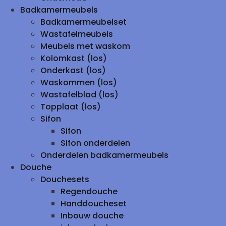
Badkamermeubels
Badkamermeubelset
Wastafelmeubels
Meubels met waskom
Kolomkast (los)
Onderkast (los)
Waskommen (los)
Wastafelblad (los)
Topplaat (los)
Sifon
Sifon
Sifon onderdelen
Onderdelen badkamermeubels
Douche
Douchesets
Regendouche
Handdoucheset
Inbouw douche