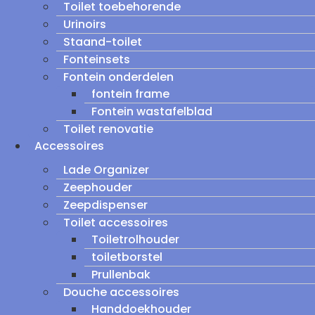
Toilet toebehorende
Urinoirs
Staand-toilet
Fonteinsets
Fontein onderdelen
fontein frame
Fontein wastafelblad
Toilet renovatie
Accessoires
Lade Organizer
Zeephouder
Zeepdispenser
Toilet accessoires
Toiletrolhouder
toiletborstel
Prullenbak
Douche accessoires
Handdoekhouder