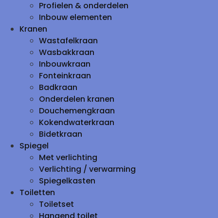
Profielen & onderdelen
Inbouw elementen
Kranen
Wastafelkraan
Wasbakkraan
Inbouwkraan
Fonteinkraan
Badkraan
Onderdelen kranen
Douchemengkraan
Kokendwaterkraan
Bidetkraan
Spiegel
Met verlichting
Verlichting / verwarming
Spiegelkasten
Toiletten
Toiletset
Hangend toilet