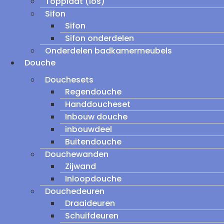
Topplaat (los)
Sifon
Sifon
Sifon onderdelen
Onderdelen badkamermeubels
Douche
Douchesets
Regendouche
Handdoucheset
Inbouw douche
inbouwdeel
Buitendouche
Douchewanden
Zijwand
Inloopdouche
Douchedeuren
Draaideuren
Schuifdeuren