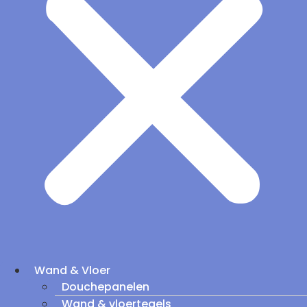
Wand & Vloer
Douchepanelen
Wand & vloertegels