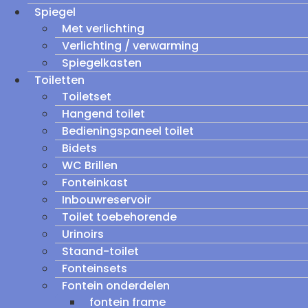
Spiegel
Met verlichting
Verlichting / verwarming
Spiegelkasten
Toiletten
Toiletset
Hangend toilet
Bedieningspaneel toilet
Bidets
WC Brillen
Fonteinkast
Inbouwreservoir
Toilet toebehorende
Urinoirs
Staand-toilet
Fonteinsets
Fontein onderdelen
fontein frame