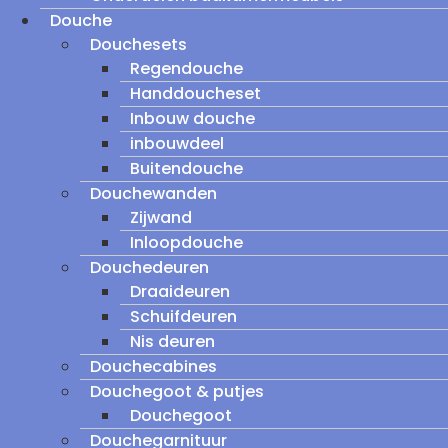
Douche
Douchesets
Regendouche
Handdoucheset
Inbouw douche
inbouwdeel
Buitendouche
Douchewanden
Zijwand
Inloopdouche
Douchedeuren
Draaideuren
Schuifdeuren
Nis deuren
Douchecabines
Douchegoot & putjes
Douchegoot
Douchegarnituur