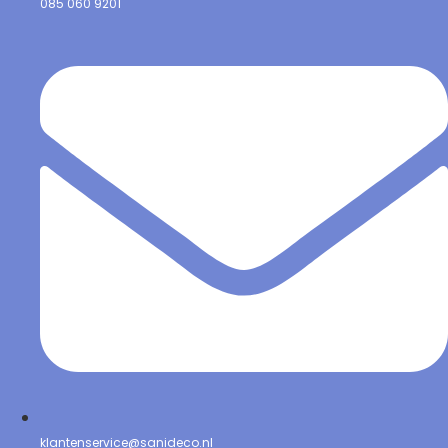
085 060 9201
klantenservice@sanideco.nl