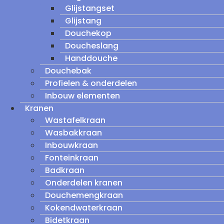
Glijstangset
Glijstang
Douchekop
Doucheslang
Handdouche
Douchebak
Profielen & onderdelen
Inbouw elementen
Kranen
Wastafelkraan
Wasbakkraan
Inbouwkraan
Fonteinkraan
Badkraan
Onderdelen kranen
Douchemengkraan
Kokendwaterkraan
Bidetkraan