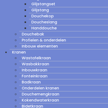
Glijstangset
Glijstang
Douchekop
Doucheslang
Handdouche
Douchebak
Profielen & onderdelen
Inbouw elementen
Kranen
Wastafelkraan
Wasbakkraan
Inbouwkraan
Fonteinkraan
Badkraan
Onderdelen kranen
Douchemengkraan
Kokendwaterkraan
Bidetkraan