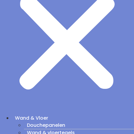
Wand & Vloer
Douchepanelen
Wand & vloertegels