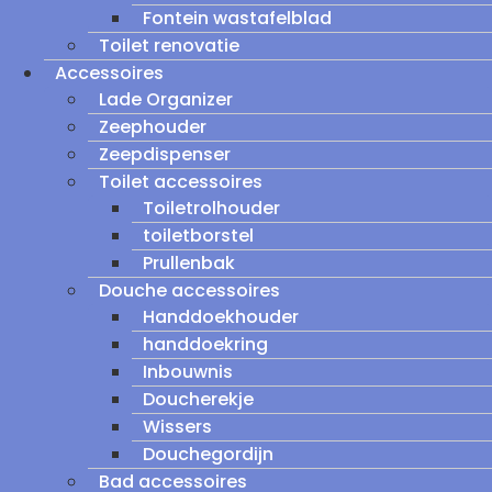
Fontein wastafelblad
Toilet renovatie
Accessoires
Lade Organizer
Zeephouder
Zeepdispenser
Toilet accessoires
Toiletrolhouder
toiletborstel
Prullenbak
Douche accessoires
Handdoekhouder
handdoekring
Inbouwnis
Doucherekje
Wissers
Douchegordijn
Bad accessoires