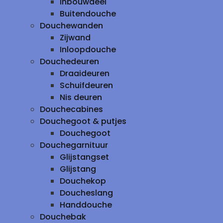
inbouwdeel
Buitendouche
Douchewanden
Zijwand
Inloopdouche
Douchedeuren
Draaideuren
Schuifdeuren
Nis deuren
Douchecabines
Douchegoot & putjes
Douchegoot
Douchegarnituur
Glijstangset
Glijstang
Douchekop
Doucheslang
Handdouche
Douchebak