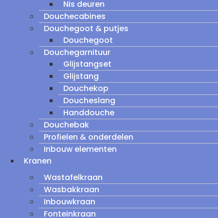
Nis deuren
Douchecabines
Douchegoot & putjes
Douchegoot
Douchegarnituur
Glijstangset
Glijstang
Douchekop
Doucheslang
Handdouche
Douchebak
Profielen & onderdelen
Inbouw elementen
Kranen
Wastafelkraan
Wasbakkraan
Inbouwkraan
Fonteinkraan