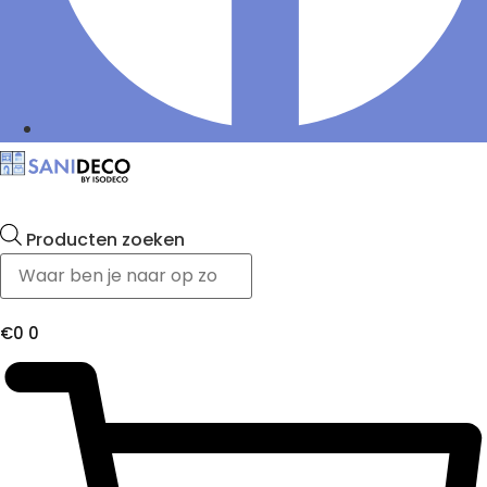
Producten zoeken
€
0
0