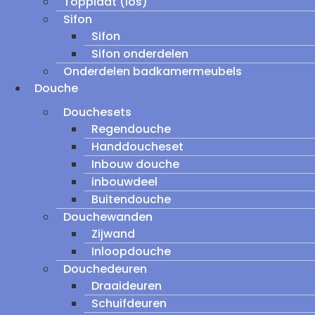
Topplaat (los)
Sifon
Sifon
Sifon onderdelen
Onderdelen badkamermeubels
Douche
Douchesets
Regendouche
Handdoucheset
Inbouw douche
inbouwdeel
Buitendouche
Douchewanden
Zijwand
Inloopdouche
Douchedeuren
Draaideuren
Schuifdeuren