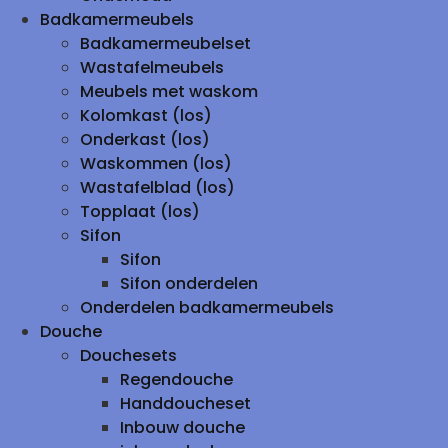
Badkamermeubels
Badkamermeubelset
Wastafelmeubels
Meubels met waskom
Kolomkast (los)
Onderkast (los)
Waskommen (los)
Wastafelblad (los)
Topplaat (los)
Sifon
Sifon
Sifon onderdelen
Onderdelen badkamermeubels
Douche
Douchesets
Regendouche
Handdoucheset
Inbouw douche