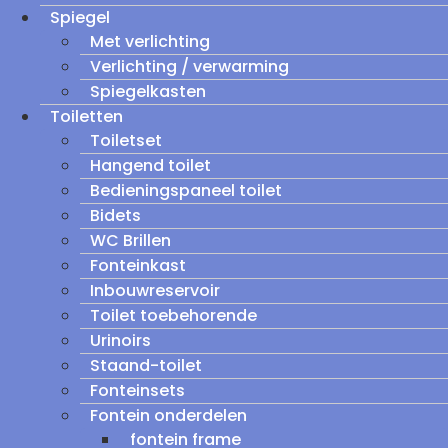
Spiegel
Met verlichting
Verlichting / verwarming
Spiegelkasten
Toiletten
Toiletset
Hangend toilet
Bedieningspaneel toilet
Bidets
WC Brillen
Fonteinkast
Inbouwreservoir
Toilet toebehorende
Urinoirs
Staand-toilet
Fonteinsets
Fontein onderdelen
fontein frame