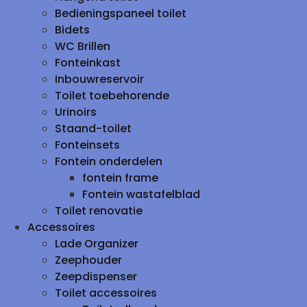
Bedieningspaneel toilet
Bidets
WC Brillen
Fonteinkast
Inbouwreservoir
Toilet toebehorende
Urinoirs
Staand-toilet
Fonteinsets
Fontein onderdelen
fontein frame
Fontein wastafelblad
Toilet renovatie
Accessoires
Lade Organizer
Zeephouder
Zeepdispenser
Toilet accessoires