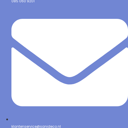
085 060 9201
klantenservice@sanideco.nl