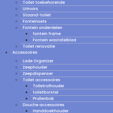
Toilet toebehorende
Urinoirs
Staand-toilet
Fonteinsets
Fontein onderdelen
fontein frame
Fontein wastafelblad
Toilet renovatie
Accessoires
Lade Organizer
Zeephouder
Zeepdispenser
Toilet accessoires
Toiletrolhouder
toiletborstel
Prullenbak
Douche accessoires
Handdoekhouder