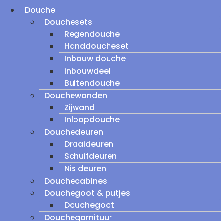
Douche
Douchesets
Regendouche
Handdoucheset
Inbouw douche
inbouwdeel
Buitendouche
Douchewanden
Zijwand
Inloopdouche
Douchedeuren
Draaideuren
Schuifdeuren
Nis deuren
Douchecabines
Douchegoot & putjes
Douchegoot
Douchegarnituur