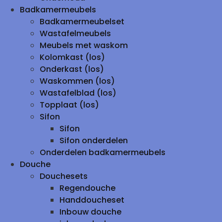
Badkamermeubels
Badkamermeubelset
Wastafelmeubels
Meubels met waskom
Kolomkast (los)
Onderkast (los)
Waskommen (los)
Wastafelblad (los)
Topplaat (los)
Sifon
Sifon
Sifon onderdelen
Onderdelen badkamermeubels
Douche
Douchesets
Regendouche
Handdoucheset
Inbouw douche