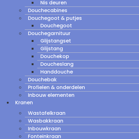
Nis deuren
Douchecabines
Douchegoot & putjes
Douchegoot
Douchegarnituur
Glijstangset
Glijstang
Douchekop
Doucheslang
Handdouche
Douchebak
Profielen & onderdelen
Inbouw elementen
Kranen
Wastafelkraan
Wasbakkraan
Inbouwkraan
Fonteinkraan