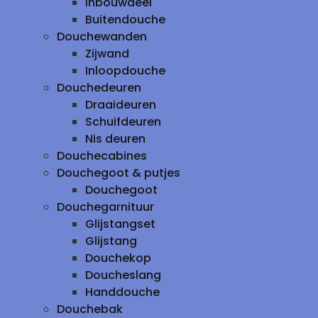
inbouwdeel
Buitendouche
Douchewanden
Zijwand
Inloopdouche
Douchedeuren
Draaideuren
Schuifdeuren
Nis deuren
Douchecabines
Douchegoot & putjes
Douchegoot
Douchegarnituur
Glijstangset
Glijstang
Douchekop
Doucheslang
Handdouche
Douchebak