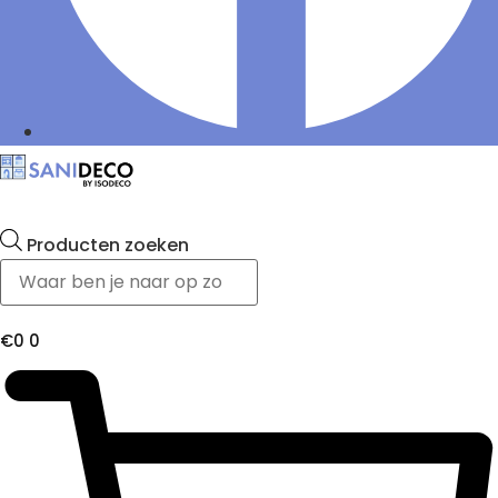
Producten zoeken
€
0
0