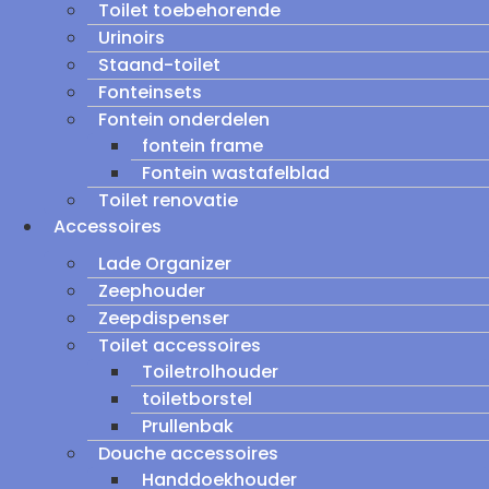
Toilet toebehorende
Urinoirs
Staand-toilet
Fonteinsets
Fontein onderdelen
fontein frame
Fontein wastafelblad
Toilet renovatie
Accessoires
Lade Organizer
Zeephouder
Zeepdispenser
Toilet accessoires
Toiletrolhouder
toiletborstel
Prullenbak
Douche accessoires
Handdoekhouder