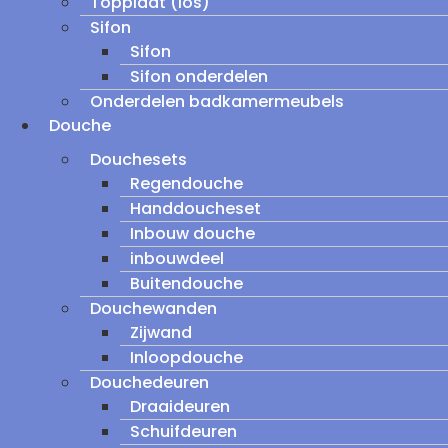
Topplaat (los)
Sifon
Sifon
Sifon onderdelen
Onderdelen badkamermeubels
Douche
Douchesets
Regendouche
Handdoucheset
Inbouw douche
inbouwdeel
Buitendouche
Douchewanden
Zijwand
Inloopdouche
Douchedeuren
Draaideuren
Schuifdeuren