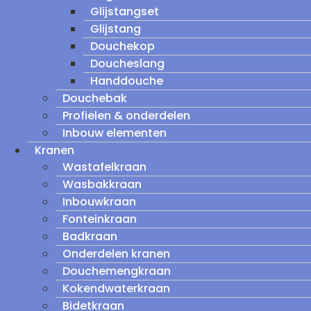
Glijstangset
Glijstang
Douchekop
Doucheslang
Handdouche
Douchebak
Profielen & onderdelen
Inbouw elementen
Kranen
Wastafelkraan
Wasbakkraan
Inbouwkraan
Fonteinkraan
Badkraan
Onderdelen kranen
Douchemengkraan
Kokendwaterkraan
Bidetkraan