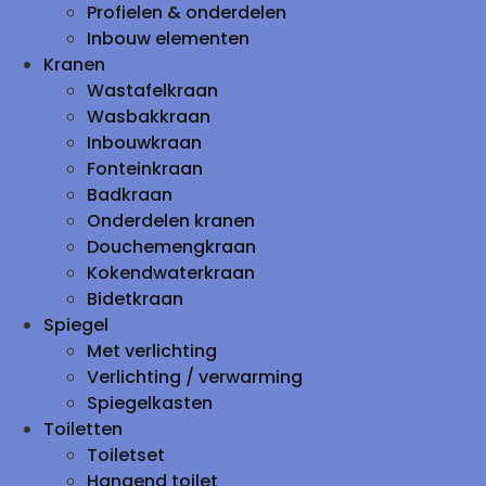
Profielen & onderdelen
Inbouw elementen
Kranen
Wastafelkraan
Wasbakkraan
Inbouwkraan
Fonteinkraan
Badkraan
Onderdelen kranen
Douchemengkraan
Kokendwaterkraan
Bidetkraan
Spiegel
Met verlichting
Verlichting / verwarming
Spiegelkasten
Toiletten
Toiletset
Hangend toilet