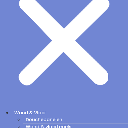
Wand & Vloer
Douchepanelen
Wand & vloertegels