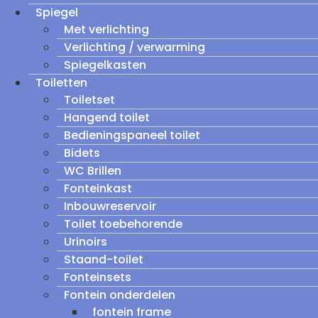
Spiegel
Met verlichting
Verlichting / verwarming
Spiegelkasten
Toiletten
Toiletset
Hangend toilet
Bedieningspaneel toilet
Bidets
WC Brillen
Fonteinkast
Inbouwreservoir
Toilet toebehorende
Urinoirs
Staand-toilet
Fonteinsets
Fontein onderdelen
fontein frame