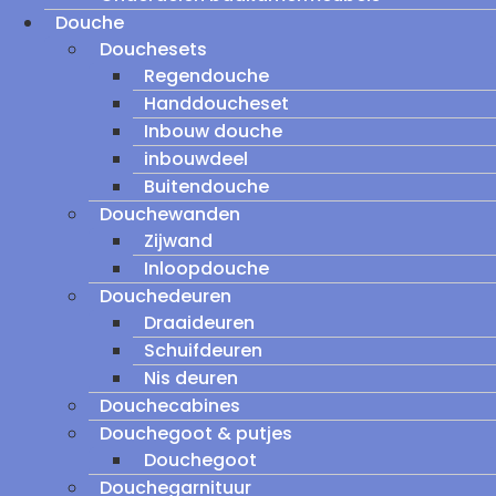
Douche
Douchesets
Regendouche
Handdoucheset
Inbouw douche
inbouwdeel
Buitendouche
Douchewanden
Zijwand
Inloopdouche
Douchedeuren
Draaideuren
Schuifdeuren
Nis deuren
Douchecabines
Douchegoot & putjes
Douchegoot
Douchegarnituur