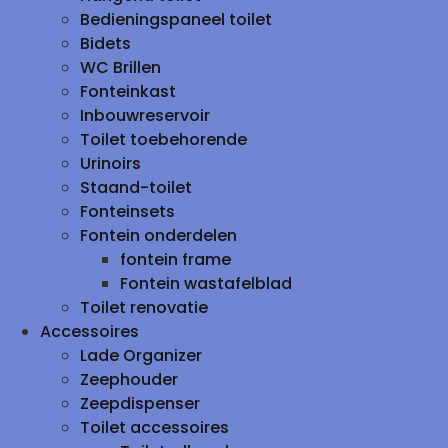
Bedieningspaneel toilet
Bidets
WC Brillen
Fonteinkast
Inbouwreservoir
Toilet toebehorende
Urinoirs
Staand-toilet
Fonteinsets
Fontein onderdelen
fontein frame
Fontein wastafelblad
Toilet renovatie
Accessoires
Lade Organizer
Zeephouder
Zeepdispenser
Toilet accessoires