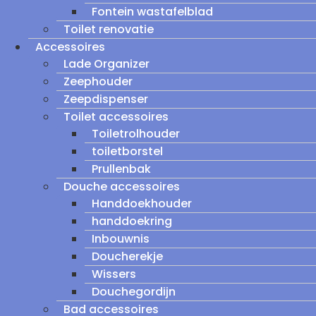
Fontein wastafelblad
Toilet renovatie
Accessoires
Lade Organizer
Zeephouder
Zeepdispenser
Toilet accessoires
Toiletrolhouder
toiletborstel
Prullenbak
Douche accessoires
Handdoekhouder
handdoekring
Inbouwnis
Doucherekje
Wissers
Douchegordijn
Bad accessoires