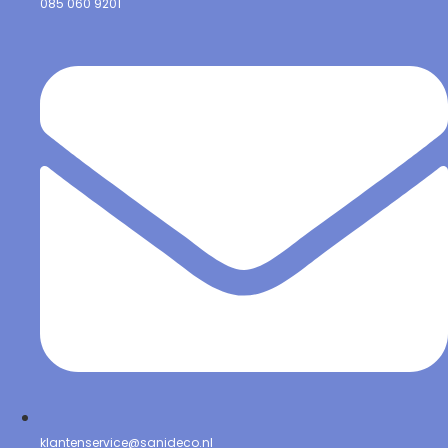
085 060 9201
klantenservice@sanideco.nl