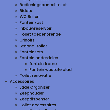
Bedieningspaneel toilet
Bidets
WC Brillen
Fonteinkast
Inbouwreservoir
Toilet toebehorende
Urinoirs
Staand-toilet
Fonteinsets
Fontein onderdelen
fontein frame
Fontein wastafelblad
Toilet renovatie
Accessoires
Lade Organizer
Zeephouder
Zeepdispenser
Toilet accessoires