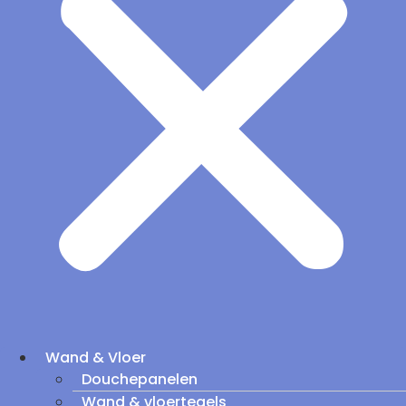
Wand & Vloer
Douchepanelen
Wand & vloertegels