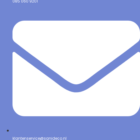
085 060 9201
klantenservice@sanideco.nl