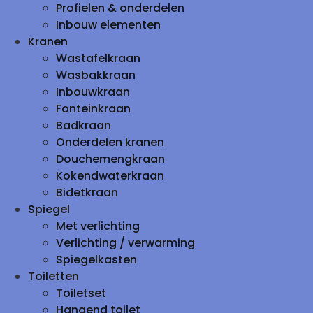
Profielen & onderdelen
Inbouw elementen
Kranen
Wastafelkraan
Wasbakkraan
Inbouwkraan
Fonteinkraan
Badkraan
Onderdelen kranen
Douchemengkraan
Kokendwaterkraan
Bidetkraan
Spiegel
Met verlichting
Verlichting / verwarming
Spiegelkasten
Toiletten
Toiletset
Hangend toilet