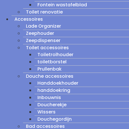
Fontein wastafelblad
Toilet renovatie
Accessoires
Lade Organizer
Zeephouder
Zeepdispenser
Toilet accessoires
Toiletrolhouder
toiletborstel
Prullenbak
Douche accessoires
Handdoekhouder
handdoekring
Inbouwnis
Doucherekje
Wissers
Douchegordijn
Bad accessoires