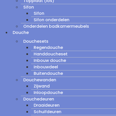
Topplaat (los)
Sifon
Sifon
Sifon onderdelen
Onderdelen badkamermeubels
Douche
Douchesets
Regendouche
Handdoucheset
Inbouw douche
inbouwdeel
Buitendouche
Douchewanden
Zijwand
Inloopdouche
Douchedeuren
Draaideuren
Schuifdeuren