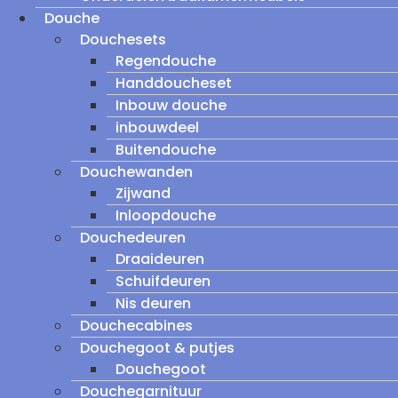
Douche
Douchesets
Regendouche
Handdoucheset
Inbouw douche
inbouwdeel
Buitendouche
Douchewanden
Zijwand
Inloopdouche
Douchedeuren
Draaideuren
Schuifdeuren
Nis deuren
Douchecabines
Douchegoot & putjes
Douchegoot
Douchegarnituur