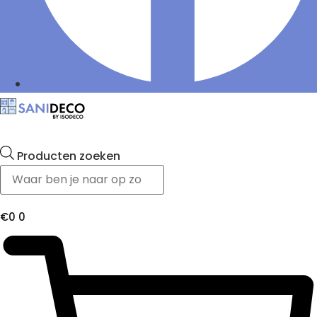
Producten zoeken
€
0
0