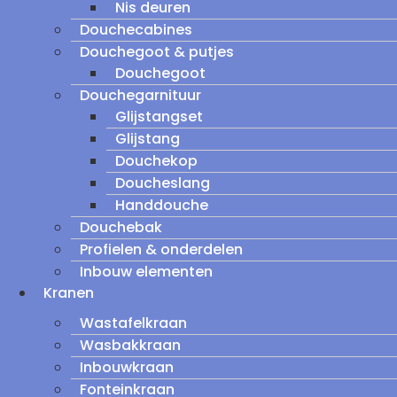
Nis deuren
Douchecabines
Douchegoot & putjes
Douchegoot
Douchegarnituur
Glijstangset
Glijstang
Douchekop
Doucheslang
Handdouche
Douchebak
Profielen & onderdelen
Inbouw elementen
Kranen
Wastafelkraan
Wasbakkraan
Inbouwkraan
Fonteinkraan