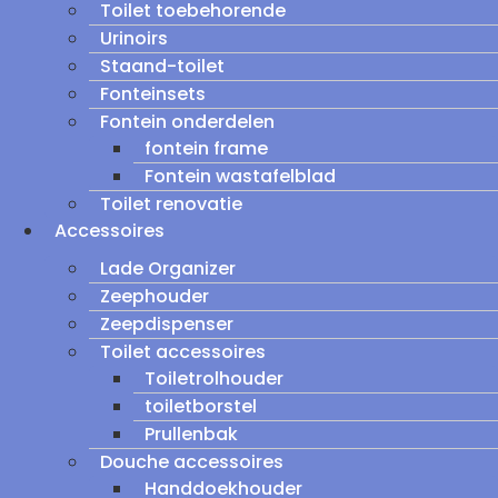
Toilet toebehorende
Urinoirs
Staand-toilet
Fonteinsets
Fontein onderdelen
fontein frame
Fontein wastafelblad
Toilet renovatie
Accessoires
Lade Organizer
Zeephouder
Zeepdispenser
Toilet accessoires
Toiletrolhouder
toiletborstel
Prullenbak
Douche accessoires
Handdoekhouder