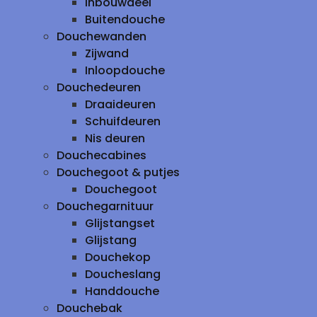
inbouwdeel
Buitendouche
Douchewanden
Zijwand
Inloopdouche
Douchedeuren
Draaideuren
Schuifdeuren
Nis deuren
Douchecabines
Douchegoot & putjes
Douchegoot
Douchegarnituur
Glijstangset
Glijstang
Douchekop
Doucheslang
Handdouche
Douchebak