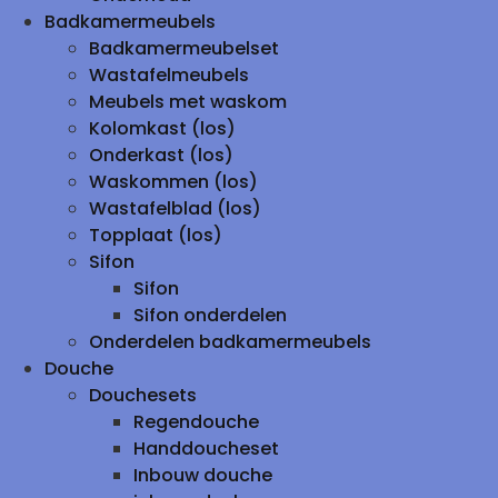
Badkamermeubels
Badkamermeubelset
Wastafelmeubels
Meubels met waskom
Kolomkast (los)
Onderkast (los)
Waskommen (los)
Wastafelblad (los)
Topplaat (los)
Sifon
Sifon
Sifon onderdelen
Onderdelen badkamermeubels
Douche
Douchesets
Regendouche
Handdoucheset
Inbouw douche