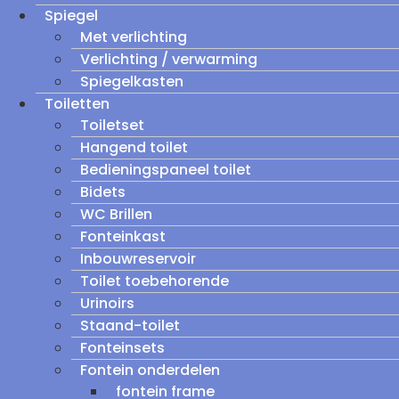
Spiegel
Met verlichting
Verlichting / verwarming
Spiegelkasten
Toiletten
Toiletset
Hangend toilet
Bedieningspaneel toilet
Bidets
WC Brillen
Fonteinkast
Inbouwreservoir
Toilet toebehorende
Urinoirs
Staand-toilet
Fonteinsets
Fontein onderdelen
fontein frame