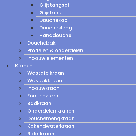
Glijstangset
Glijstang
Douchekop
Doucheslang
Handdouche
Douchebak
Profielen & onderdelen
Inbouw elementen
Kranen
Wastafelkraan
Wasbakkraan
Inbouwkraan
Fonteinkraan
Badkraan
Onderdelen kranen
Douchemengkraan
Kokendwaterkraan
Bidetkraan