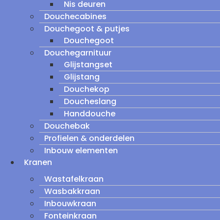
Nis deuren
Douchecabines
Douchegoot & putjes
Douchegoot
Douchegarnituur
Glijstangset
Glijstang
Douchekop
Doucheslang
Handdouche
Douchebak
Profielen & onderdelen
Inbouw elementen
Kranen
Wastafelkraan
Wasbakkraan
Inbouwkraan
Fonteinkraan