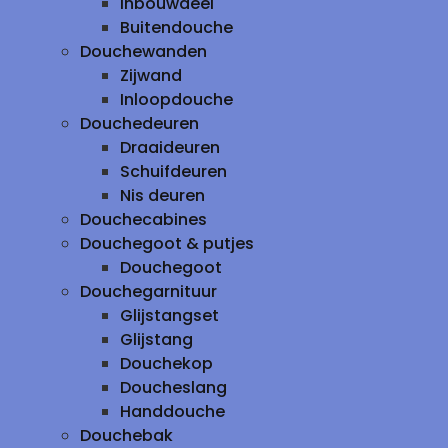
inbouwdeel
Buitendouche
Douchewanden
Zijwand
Inloopdouche
Douchedeuren
Draaideuren
Schuifdeuren
Nis deuren
Douchecabines
Douchegoot & putjes
Douchegoot
Douchegarnituur
Glijstangset
Glijstang
Douchekop
Doucheslang
Handdouche
Douchebak