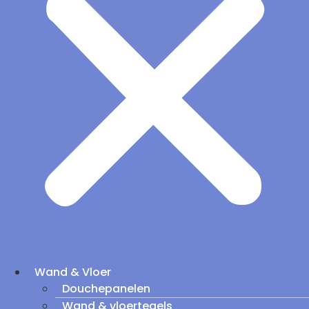
Wand & Vloer
Douchepanelen
Wand & vloertegels