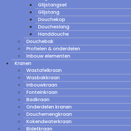
Glijstangset
Glijstang
Douchekop
Doucheslang
Handdouche
Douchebak
Profielen & onderdelen
Inbouw elementen
Kranen
Wastafelkraan
Wasbakkraan
Inbouwkraan
Fonteinkraan
Badkraan
Onderdelen kranen
Douchemengkraan
Kokendwaterkraan
Bidetkraan