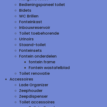
Bedieningspaneel toilet
Bidets
WC Brillen
Fonteinkast
Inbouwreservoir
Toilet toebehorende
Urinoirs
Staand-toilet
Fonteinsets
Fontein onderdelen
fontein frame
Fontein wastafelblad
Toilet renovatie
Accessoires
Lade Organizer
Zeephouder
Zeepdispenser
Toilet accessoires