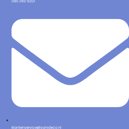
085 060 9201
klantenservice@sanideco.nl