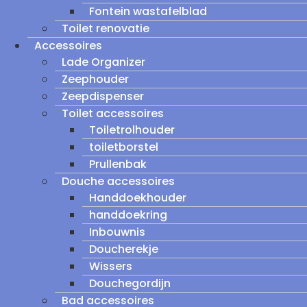
Fontein wastafelblad
Toilet renovatie
Accessoires
Lade Organizer
Zeephouder
Zeepdispenser
Toilet accessoires
Toiletrolhouder
toiletborstel
Prullenbak
Douche accessoires
Handdoekhouder
handdoekring
Inbouwnis
Doucherekje
Wissers
Douchegordijn
Bad accessoires