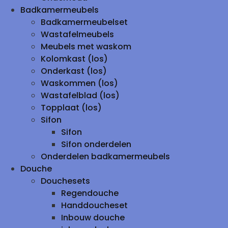
Badkamermeubels
Badkamermeubelset
Wastafelmeubels
Meubels met waskom
Kolomkast (los)
Onderkast (los)
Waskommen (los)
Wastafelblad (los)
Topplaat (los)
Sifon
Sifon
Sifon onderdelen
Onderdelen badkamermeubels
Douche
Douchesets
Regendouche
Handdoucheset
Inbouw douche