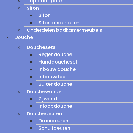
Topplaat (los)
Sifon
Sifon
Sifon onderdelen
Onderdelen badkamermeubels
Douche
Douchesets
Regendouche
Handdoucheset
Inbouw douche
inbouwdeel
Buitendouche
Douchewanden
Zijwand
Inloopdouche
Douchedeuren
Draaideuren
Schuifdeuren