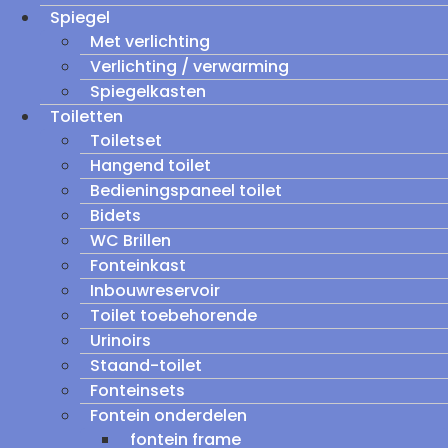
Spiegel
Met verlichting
Verlichting / verwarming
Spiegelkasten
Toiletten
Toiletset
Hangend toilet
Bedieningspaneel toilet
Bidets
WC Brillen
Fonteinkast
Inbouwreservoir
Toilet toebehorende
Urinoirs
Staand-toilet
Fonteinsets
Fontein onderdelen
fontein frame