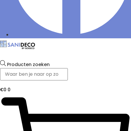
Producten zoeken
€
0
0