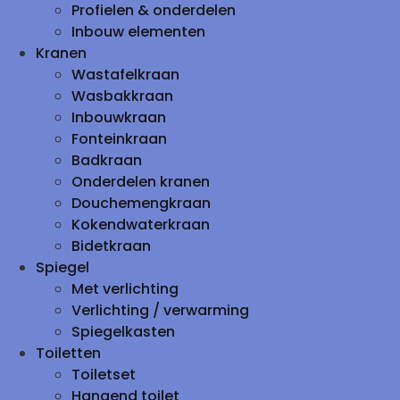
Profielen & onderdelen
Inbouw elementen
Kranen
Wastafelkraan
Wasbakkraan
Inbouwkraan
Fonteinkraan
Badkraan
Onderdelen kranen
Douchemengkraan
Kokendwaterkraan
Bidetkraan
Spiegel
Met verlichting
Verlichting / verwarming
Spiegelkasten
Toiletten
Toiletset
Hangend toilet