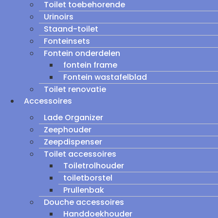
Toilet toebehorende
Urinoirs
Staand-toilet
Fonteinsets
Fontein onderdelen
fontein frame
Fontein wastafelblad
Toilet renovatie
Accessoires
Lade Organizer
Zeephouder
Zeepdispenser
Toilet accessoires
Toiletrolhouder
toiletborstel
Prullenbak
Douche accessoires
Handdoekhouder