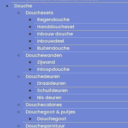
Douche
Douchesets
Regendouche
Handdoucheset
Inbouw douche
inbouwdeel
Buitendouche
Douchewanden
Zijwand
Inloopdouche
Douchedeuren
Draaideuren
Schuifdeuren
Nis deuren
Douchecabines
Douchegoot & putjes
Douchegoot
Douchegarnituur