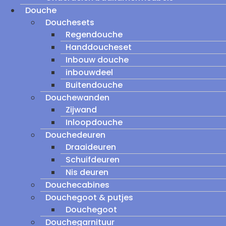
Douche
Douchesets
Regendouche
Handdoucheset
Inbouw douche
inbouwdeel
Buitendouche
Douchewanden
Zijwand
Inloopdouche
Douchedeuren
Draaideuren
Schuifdeuren
Nis deuren
Douchecabines
Douchegoot & putjes
Douchegoot
Douchegarnituur