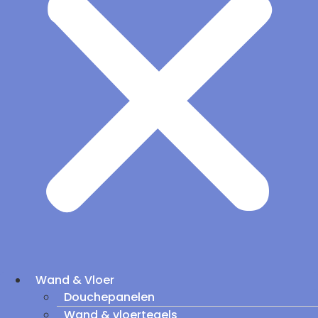
Wand & Vloer
Douchepanelen
Wand & vloertegels