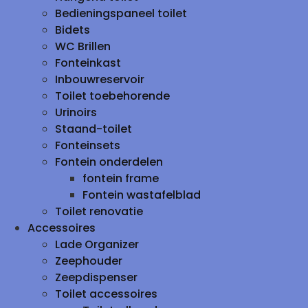
Bedieningspaneel toilet
Bidets
WC Brillen
Fonteinkast
Inbouwreservoir
Toilet toebehorende
Urinoirs
Staand-toilet
Fonteinsets
Fontein onderdelen
fontein frame
Fontein wastafelblad
Toilet renovatie
Accessoires
Lade Organizer
Zeephouder
Zeepdispenser
Toilet accessoires