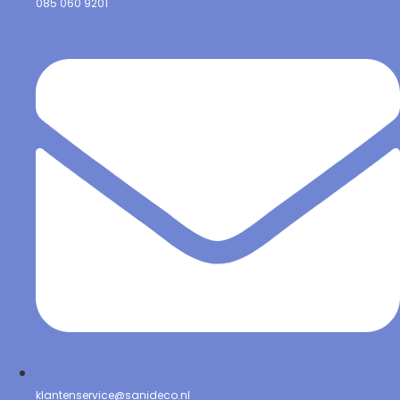
085 060 9201
klantenservice@sanideco.nl