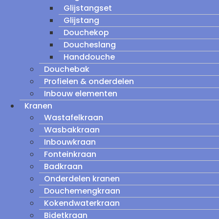
Glijstangset
Glijstang
Douchekop
Doucheslang
Handdouche
Douchebak
Profielen & onderdelen
Inbouw elementen
Kranen
Wastafelkraan
Wasbakkraan
Inbouwkraan
Fonteinkraan
Badkraan
Onderdelen kranen
Douchemengkraan
Kokendwaterkraan
Bidetkraan