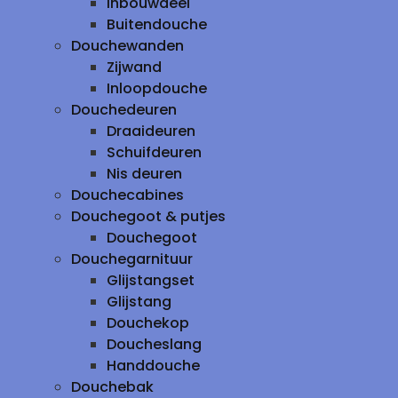
inbouwdeel
Buitendouche
Douchewanden
Zijwand
Inloopdouche
Douchedeuren
Draaideuren
Schuifdeuren
Nis deuren
Douchecabines
Douchegoot & putjes
Douchegoot
Douchegarnituur
Glijstangset
Glijstang
Douchekop
Doucheslang
Handdouche
Douchebak