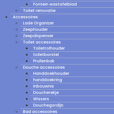
Fontein wastafelblad
Toilet renovatie
Accessoires
Lade Organizer
Zeephouder
Zeepdispenser
Toilet accessoires
Toiletrolhouder
toiletborstel
Prullenbak
Douche accessoires
Handdoekhouder
handdoekring
Inbouwnis
Doucherekje
Wissers
Douchegordijn
Bad accessoires