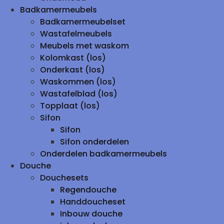
Badkamermeubels
Badkamermeubelset
Wastafelmeubels
Meubels met waskom
Kolomkast (los)
Onderkast (los)
Waskommen (los)
Wastafelblad (los)
Topplaat (los)
Sifon
Sifon
Sifon onderdelen
Onderdelen badkamermeubels
Douche
Douchesets
Regendouche
Handdoucheset
Inbouw douche