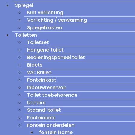
Spiegel
Met verlichting
Verlichting / verwarming
Spiegelkasten
Toiletten
Toiletset
Hangend toilet
Bedieningspaneel toilet
Bidets
WC Brillen
Fonteinkast
Inbouwreservoir
Toilet toebehorende
Urinoirs
Staand-toilet
Fonteinsets
Fontein onderdelen
fontein frame