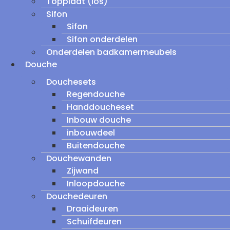
Topplaat (los)
Sifon
Sifon
Sifon onderdelen
Onderdelen badkamermeubels
Douche
Douchesets
Regendouche
Handdoucheset
Inbouw douche
inbouwdeel
Buitendouche
Douchewanden
Zijwand
Inloopdouche
Douchedeuren
Draaideuren
Schuifdeuren