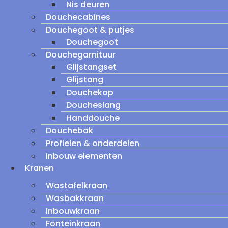
Nis deuren
Douchecabines
Douchegoot & putjes
Douchegoot
Douchegarnituur
Glijstangset
Glijstang
Douchekop
Doucheslang
Handdouche
Douchebak
Profielen & onderdelen
Inbouw elementen
Kranen
Wastafelkraan
Wasbakkraan
Inbouwkraan
Fonteinkraan