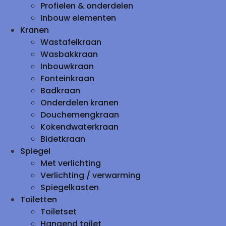
Profielen & onderdelen
Inbouw elementen
Kranen
Wastafelkraan
Wasbakkraan
Inbouwkraan
Fonteinkraan
Badkraan
Onderdelen kranen
Douchemengkraan
Kokendwaterkraan
Bidetkraan
Spiegel
Met verlichting
Verlichting / verwarming
Spiegelkasten
Toiletten
Toiletset
Hangend toilet