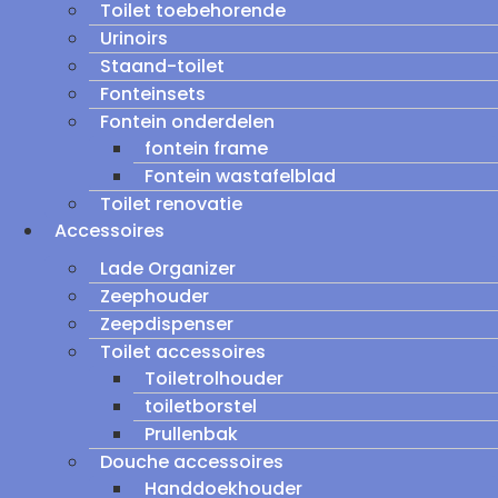
Toilet toebehorende
Urinoirs
Staand-toilet
Fonteinsets
Fontein onderdelen
fontein frame
Fontein wastafelblad
Toilet renovatie
Accessoires
Lade Organizer
Zeephouder
Zeepdispenser
Toilet accessoires
Toiletrolhouder
toiletborstel
Prullenbak
Douche accessoires
Handdoekhouder