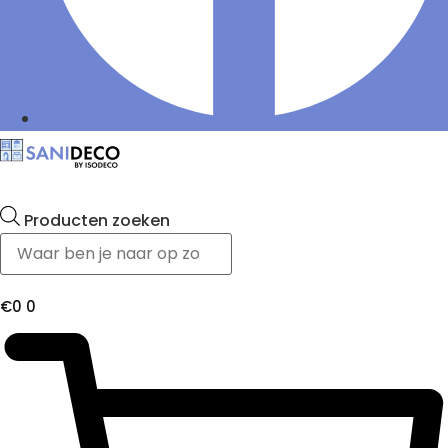
Producten zoeken
€
0
0