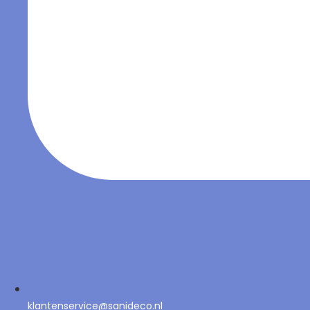
klantenservice@sanideco.nl