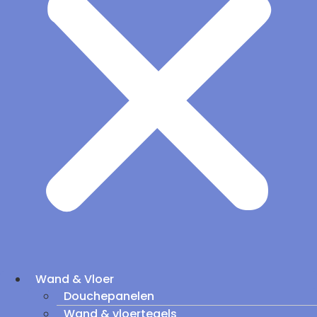
Wand & Vloer
Douchepanelen
Wand & vloertegels