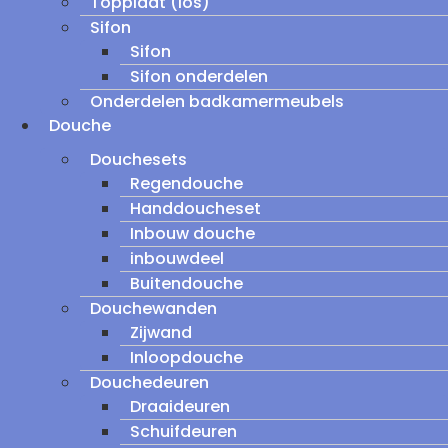
Topplaat (los)
Sifon
Sifon
Sifon onderdelen
Onderdelen badkamermeubels
Douche
Douchesets
Regendouche
Handdoucheset
Inbouw douche
inbouwdeel
Buitendouche
Douchewanden
Zijwand
Inloopdouche
Douchedeuren
Draaideuren
Schuifdeuren