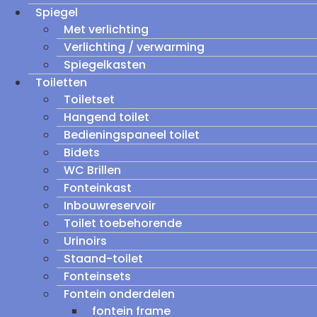
Spiegel
Met verlichting
Verlichting / verwarming
Spiegelkasten
Toiletten
Toiletset
Hangend toilet
Bedieningspaneel toilet
Bidets
WC Brillen
Fonteinkast
Inbouwreservoir
Toilet toebehorende
Urinoirs
Staand-toilet
Fonteinsets
Fontein onderdelen
fontein frame