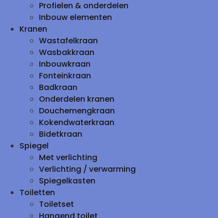
Profielen & onderdelen
Inbouw elementen
Kranen
Wastafelkraan
Wasbakkraan
Inbouwkraan
Fonteinkraan
Badkraan
Onderdelen kranen
Douchemengkraan
Kokendwaterkraan
Bidetkraan
Spiegel
Met verlichting
Verlichting / verwarming
Spiegelkasten
Toiletten
Toiletset
Hangend toilet