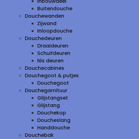
inbouwdeel
Buitendouche
Douchewanden
Zijwand
Inloopdouche
Douchedeuren
Draaideuren
Schuifdeuren
Nis deuren
Douchecabines
Douchegoot & putjes
Douchegoot
Douchegarnituur
Glijstangset
Glijstang
Douchekop
Doucheslang
Handdouche
Douchebak