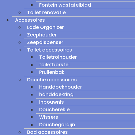
Fontein wastafelblad
Toilet renovatie
Accessoires
Lade Organizer
Zeephouder
Zeepdispenser
Toilet accessoires
Toiletrolhouder
toiletborstel
Prullenbak
Douche accessoires
Handdoekhouder
handdoekring
Inbouwnis
Doucherekje
Wissers
Douchegordijn
Bad accessoires