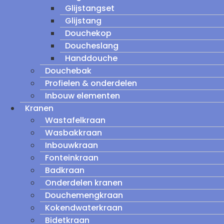
Glijstangset
Glijstang
Douchekop
Doucheslang
Handdouche
Douchebak
Profielen & onderdelen
Inbouw elementen
Kranen
Wastafelkraan
Wasbakkraan
Inbouwkraan
Fonteinkraan
Badkraan
Onderdelen kranen
Douchemengkraan
Kokendwaterkraan
Bidetkraan