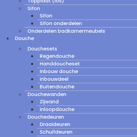
Topplaat (los)
Sifon
Sifon
Sifon onderdelen
Onderdelen badkamermeubels
Douche
Douchesets
Regendouche
Handdoucheset
Inbouw douche
inbouwdeel
Buitendouche
Douchewanden
Zijwand
Inloopdouche
Douchedeuren
Draaideuren
Schuifdeuren