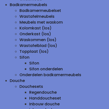
Badkamermeubels
Badkamermeubelset
Wastafelmeubels
Meubels met waskom
Kolomkast (los)
Onderkast (los)
Waskommen (los)
Wastafelblad (los)
Topplaat (los)
Sifon
Sifon
Sifon onderdelen
Onderdelen badkamermeubels
Douche
Douchesets
Regendouche
Handdoucheset
Inbouw douche