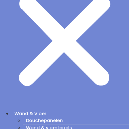
Wand & Vloer
Douchepanelen
Wand & vloertegels