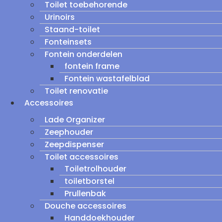
Toilet toebehorende
Urinoirs
Staand-toilet
Fonteinsets
Fontein onderdelen
fontein frame
Fontein wastafelblad
Toilet renovatie
Accessoires
Lade Organizer
Zeephouder
Zeepdispenser
Toilet accessoires
Toiletrolhouder
toiletborstel
Prullenbak
Douche accessoires
Handdoekhouder