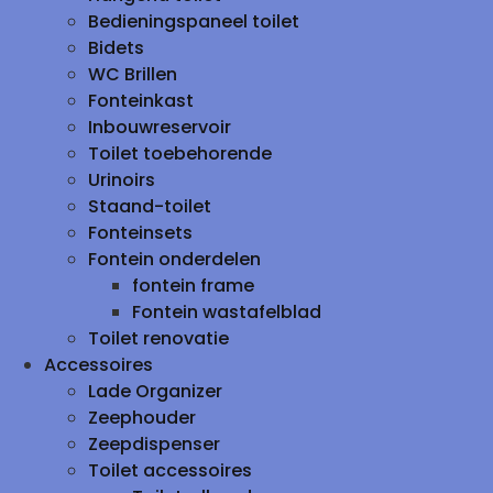
Bedieningspaneel toilet
Bidets
WC Brillen
Fonteinkast
Inbouwreservoir
Toilet toebehorende
Urinoirs
Staand-toilet
Fonteinsets
Fontein onderdelen
fontein frame
Fontein wastafelblad
Toilet renovatie
Accessoires
Lade Organizer
Zeephouder
Zeepdispenser
Toilet accessoires