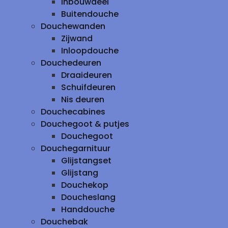
inbouwdeel
Buitendouche
Douchewanden
Zijwand
Inloopdouche
Douchedeuren
Draaideuren
Schuifdeuren
Nis deuren
Douchecabines
Douchegoot & putjes
Douchegoot
Douchegarnituur
Glijstangset
Glijstang
Douchekop
Doucheslang
Handdouche
Douchebak