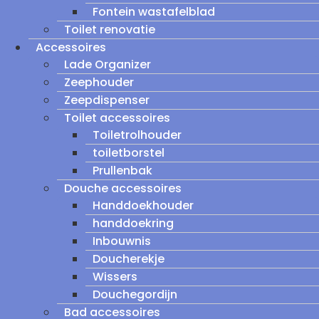
Fontein wastafelblad
Toilet renovatie
Accessoires
Lade Organizer
Zeephouder
Zeepdispenser
Toilet accessoires
Toiletrolhouder
toiletborstel
Prullenbak
Douche accessoires
Handdoekhouder
handdoekring
Inbouwnis
Doucherekje
Wissers
Douchegordijn
Bad accessoires