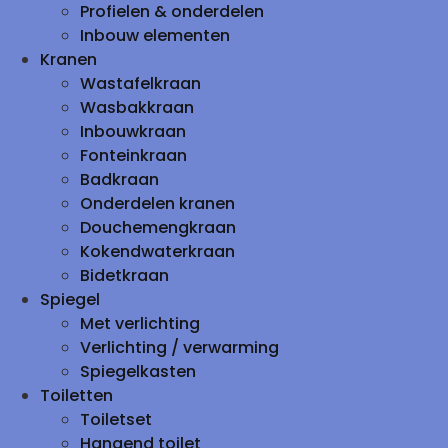
Profielen & onderdelen
Inbouw elementen
Kranen
Wastafelkraan
Wasbakkraan
Inbouwkraan
Fonteinkraan
Badkraan
Onderdelen kranen
Douchemengkraan
Kokendwaterkraan
Bidetkraan
Spiegel
Met verlichting
Verlichting / verwarming
Spiegelkasten
Toiletten
Toiletset
Hangend toilet