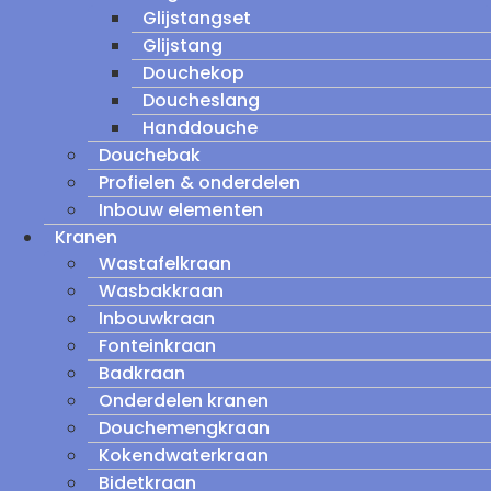
Glijstangset
Glijstang
Douchekop
Doucheslang
Handdouche
Douchebak
Profielen & onderdelen
Inbouw elementen
Kranen
Wastafelkraan
Wasbakkraan
Inbouwkraan
Fonteinkraan
Badkraan
Onderdelen kranen
Douchemengkraan
Kokendwaterkraan
Bidetkraan