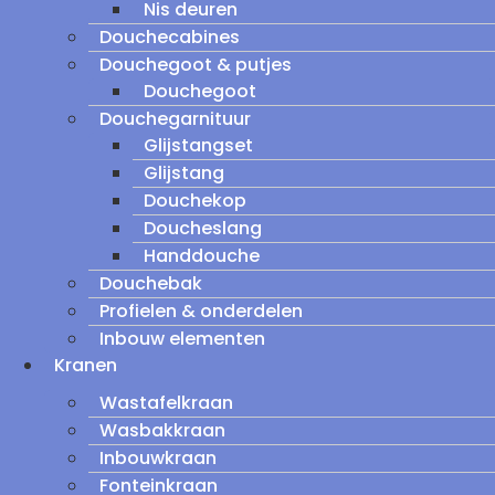
Nis deuren
Douchecabines
Douchegoot & putjes
Douchegoot
Douchegarnituur
Glijstangset
Glijstang
Douchekop
Doucheslang
Handdouche
Douchebak
Profielen & onderdelen
Inbouw elementen
Kranen
Wastafelkraan
Wasbakkraan
Inbouwkraan
Fonteinkraan