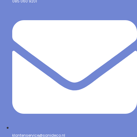
085 060 9201
klantenservice@sanideco.nl