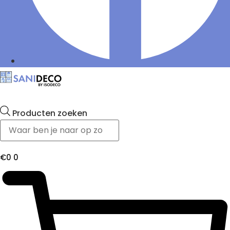
Producten zoeken
€
0
0