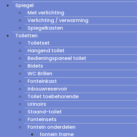
Spiegel
Met verlichting
Verlichting / verwarming
Spiegelkasten
Toiletten
Toiletset
Hangend toilet
Bedieningspaneel toilet
Bidets
WC Brillen
Fonteinkast
Inbouwreservoir
Toilet toebehorende
Urinoirs
Staand-toilet
Fonteinsets
Fontein onderdelen
fontein frame