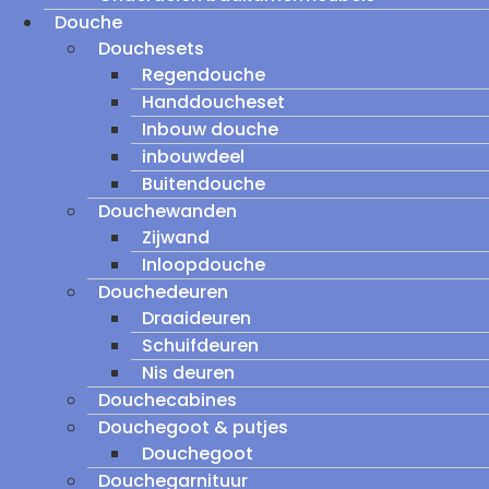
Douche
Douchesets
Regendouche
Handdoucheset
Inbouw douche
inbouwdeel
Buitendouche
Douchewanden
Zijwand
Inloopdouche
Douchedeuren
Draaideuren
Schuifdeuren
Nis deuren
Douchecabines
Douchegoot & putjes
Douchegoot
Douchegarnituur