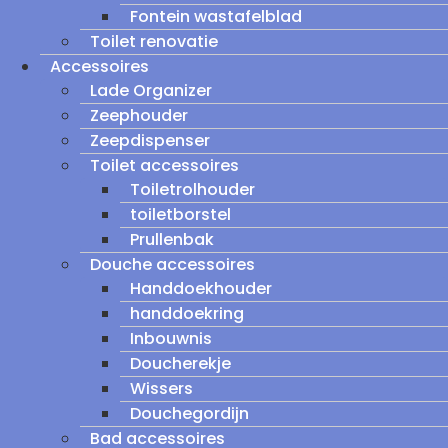
Fontein wastafelblad
Toilet renovatie
Accessoires
Lade Organizer
Zeephouder
Zeepdispenser
Toilet accessoires
Toiletrolhouder
toiletborstel
Prullenbak
Douche accessoires
Handdoekhouder
handdoekring
Inbouwnis
Doucherekje
Wissers
Douchegordijn
Bad accessoires