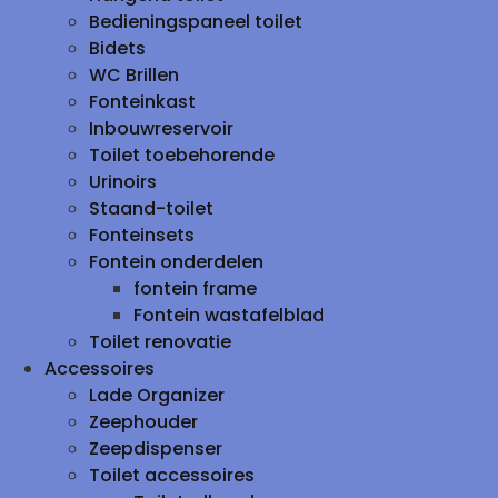
Bedieningspaneel toilet
Bidets
WC Brillen
Fonteinkast
Inbouwreservoir
Toilet toebehorende
Urinoirs
Staand-toilet
Fonteinsets
Fontein onderdelen
fontein frame
Fontein wastafelblad
Toilet renovatie
Accessoires
Lade Organizer
Zeephouder
Zeepdispenser
Toilet accessoires