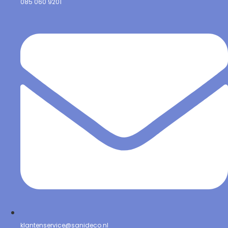
085 060 9201
klantenservice@sanideco.nl