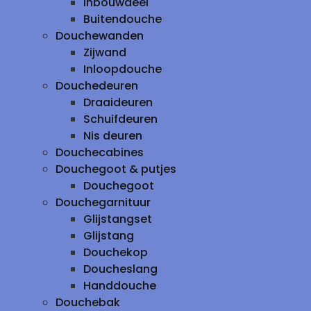
inbouwdeel
Buitendouche
Douchewanden
Zijwand
Inloopdouche
Douchedeuren
Draaideuren
Schuifdeuren
Nis deuren
Douchecabines
Douchegoot & putjes
Douchegoot
Douchegarnituur
Glijstangset
Glijstang
Douchekop
Doucheslang
Handdouche
Douchebak