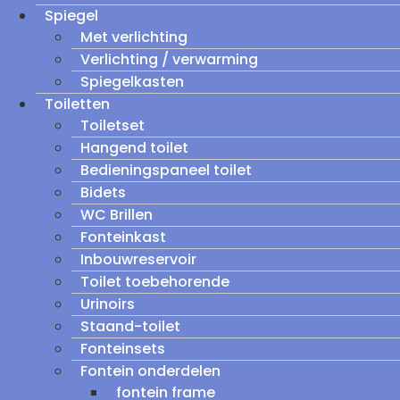
Spiegel
Met verlichting
Verlichting / verwarming
Spiegelkasten
Toiletten
Toiletset
Hangend toilet
Bedieningspaneel toilet
Bidets
WC Brillen
Fonteinkast
Inbouwreservoir
Toilet toebehorende
Urinoirs
Staand-toilet
Fonteinsets
Fontein onderdelen
fontein frame