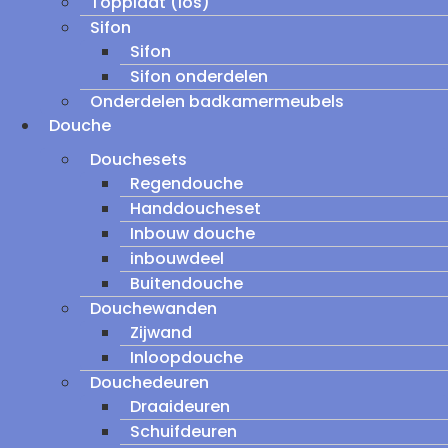
Topplaat (los)
Sifon
Sifon
Sifon onderdelen
Onderdelen badkamermeubels
Douche
Douchesets
Regendouche
Handdoucheset
Inbouw douche
inbouwdeel
Buitendouche
Douchewanden
Zijwand
Inloopdouche
Douchedeuren
Draaideuren
Schuifdeuren