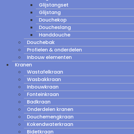
Glijstangset
Glijstang
Douchekop
Doucheslang
Handdouche
Douchebak
Profielen & onderdelen
Inbouw elementen
Kranen
Wastafelkraan
Wasbakkraan
Inbouwkraan
Fonteinkraan
Badkraan
Onderdelen kranen
Douchemengkraan
Kokendwaterkraan
Bidetkraan