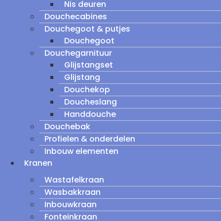
Nis deuren
Douchecabines
Douchegoot & putjes
Douchegoot
Douchegarnituur
Glijstangset
Glijstang
Douchekop
Doucheslang
Handdouche
Douchebak
Profielen & onderdelen
Inbouw elementen
Kranen
Wastafelkraan
Wasbakkraan
Inbouwkraan
Fonteinkraan