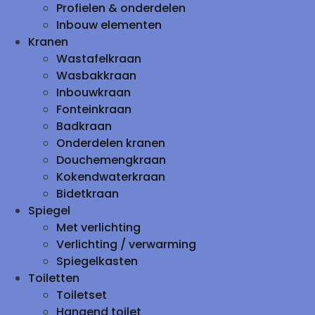
Profielen & onderdelen
Inbouw elementen
Kranen
Wastafelkraan
Wasbakkraan
Inbouwkraan
Fonteinkraan
Badkraan
Onderdelen kranen
Douchemengkraan
Kokendwaterkraan
Bidetkraan
Spiegel
Met verlichting
Verlichting / verwarming
Spiegelkasten
Toiletten
Toiletset
Hangend toilet