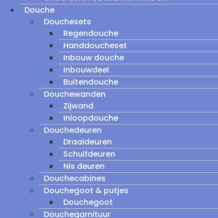
Douche
Douchesets
Regendouche
Handdoucheset
Inbouw douche
inbouwdeel
Buitendouche
Douchewanden
Zijwand
Inloopdouche
Douchedeuren
Draaideuren
Schuifdeuren
Nis deuren
Douchecabines
Douchegoot & putjes
Douchegoot
Douchegarnituur