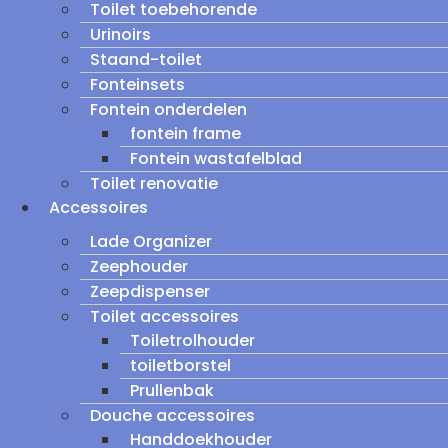
Toilet toebehorende
Urinoirs
Staand-toilet
Fonteinsets
Fontein onderdelen
fontein frame
Fontein wastafelblad
Toilet renovatie
Accessoires
Lade Organizer
Zeephouder
Zeepdispenser
Toilet accessoires
Toiletrolhouder
toiletborstel
Prullenbak
Douche accessoires
Handdoekhouder