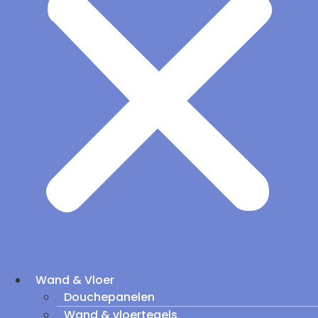
Wand & Vloer
Douchepanelen
Wand & vloertegels