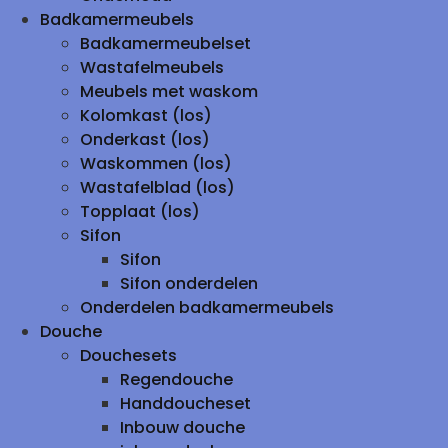
Badkamermeubels
Badkamermeubelset
Wastafelmeubels
Meubels met waskom
Kolomkast (los)
Onderkast (los)
Waskommen (los)
Wastafelblad (los)
Topplaat (los)
Sifon
Sifon
Sifon onderdelen
Onderdelen badkamermeubels
Douche
Douchesets
Regendouche
Handdoucheset
Inbouw douche