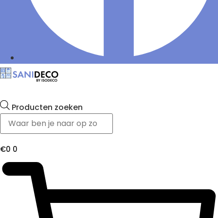
Producten zoeken
€
0
0