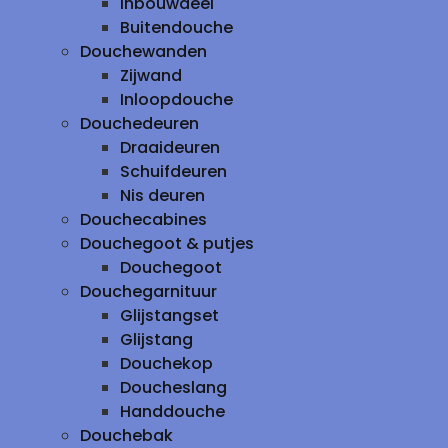
inbouwdeel
Buitendouche
Douchewanden
Zijwand
Inloopdouche
Douchedeuren
Draaideuren
Schuifdeuren
Nis deuren
Douchecabines
Douchegoot & putjes
Douchegoot
Douchegarnituur
Glijstangset
Glijstang
Douchekop
Doucheslang
Handdouche
Douchebak