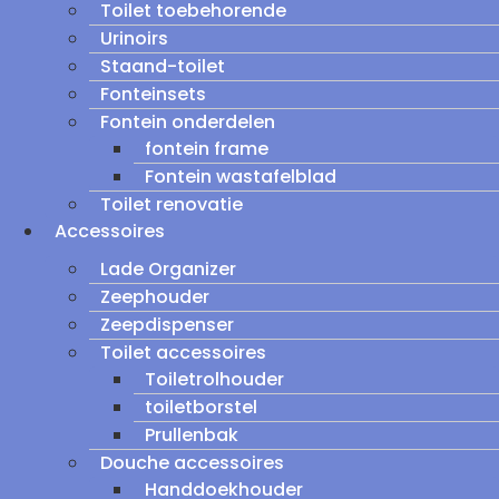
Toilet toebehorende
Urinoirs
Staand-toilet
Fonteinsets
Fontein onderdelen
fontein frame
Fontein wastafelblad
Toilet renovatie
Accessoires
Lade Organizer
Zeephouder
Zeepdispenser
Toilet accessoires
Toiletrolhouder
toiletborstel
Prullenbak
Douche accessoires
Handdoekhouder