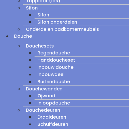
Topplaat (los)
Sifon
Sifon
Sifon onderdelen
Onderdelen badkamermeubels
Douche
Douchesets
Regendouche
Handdoucheset
Inbouw douche
inbouwdeel
Buitendouche
Douchewanden
Zijwand
Inloopdouche
Douchedeuren
Draaideuren
Schuifdeuren