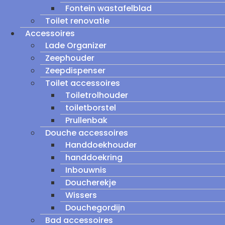
Fontein wastafelblad
Toilet renovatie
Accessoires
Lade Organizer
Zeephouder
Zeepdispenser
Toilet accessoires
Toiletrolhouder
toiletborstel
Prullenbak
Douche accessoires
Handdoekhouder
handdoekring
Inbouwnis
Doucherekje
Wissers
Douchegordijn
Bad accessoires