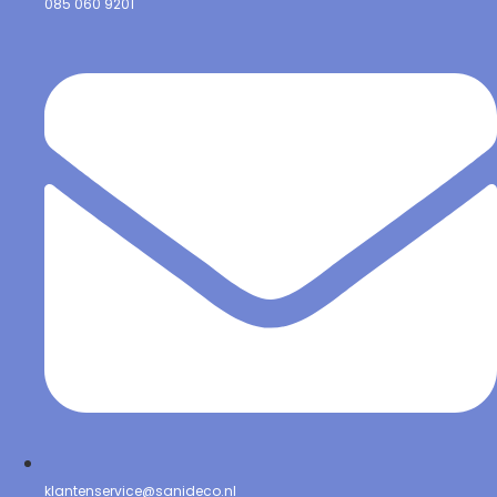
085 060 9201
klantenservice@sanideco.nl