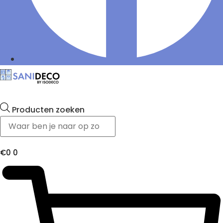
Producten zoeken
€
0
0