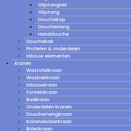
Glijstangset
Glijstang
Douchekop
Doucheslang
Handdouche
Douchebak
Profielen & onderdelen
Inbouw elementen
Kranen
Wastafelkraan
Wasbakkraan
Inbouwkraan
Fonteinkraan
Badkraan
Onderdelen kranen
Douchemengkraan
Kokendwaterkraan
Bidetkraan