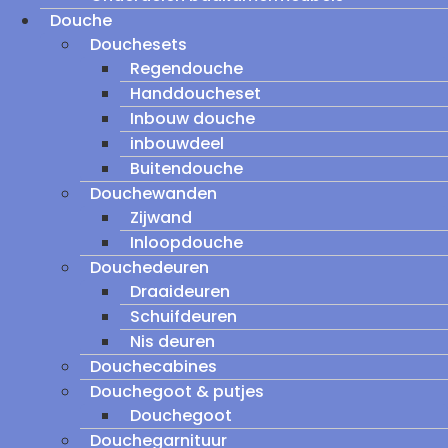
Douche
Douchesets
Regendouche
Handdoucheset
Inbouw douche
inbouwdeel
Buitendouche
Douchewanden
Zijwand
Inloopdouche
Douchedeuren
Draaideuren
Schuifdeuren
Nis deuren
Douchecabines
Douchegoot & putjes
Douchegoot
Douchegarnituur