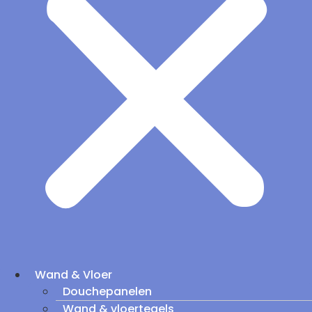
Wand & Vloer
Douchepanelen
Wand & vloertegels