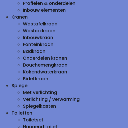
Profielen & onderdelen
Inbouw elementen
Kranen
Wastafelkraan
Wasbakkraan
Inbouwkraan
Fonteinkraan
Badkraan
Onderdelen kranen
Douchemengkraan
Kokendwaterkraan
Bidetkraan
Spiegel
Met verlichting
Verlichting / verwarming
Spiegelkasten
Toiletten
Toiletset
Hangend toilet