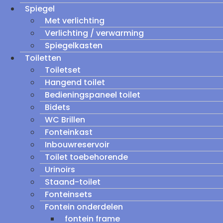
Spiegel
Met verlichting
Verlichting / verwarming
Spiegelkasten
Toiletten
Toiletset
Hangend toilet
Bedieningspaneel toilet
Bidets
WC Brillen
Fonteinkast
Inbouwreservoir
Toilet toebehorende
Urinoirs
Staand-toilet
Fonteinsets
Fontein onderdelen
fontein frame