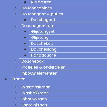
Nis deuren
Douchecabines
Douchegoot & putjes
Douchegoot
Douchegarnituur
Glijstangset
Glijstang
Douchekop
Doucheslang
Handdouche
Douchebak
Profielen & onderdelen
Inbouw elementen
Kranen
Wastafelkraan
Wasbakkraan
Inbouwkraan
Fonteinkraan