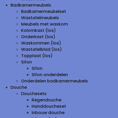
Badkamermeubels
Badkamermeubelset
Wastafelmeubels
Meubels met waskom
Kolomkast (los)
Onderkast (los)
Waskommen (los)
Wastafelblad (los)
Topplaat (los)
Sifon
Sifon
Sifon onderdelen
Onderdelen badkamermeubels
Douche
Douchesets
Regendouche
Handdoucheset
Inbouw douche