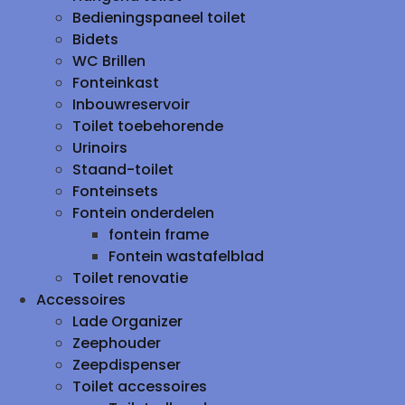
Bedieningspaneel toilet
Bidets
WC Brillen
Fonteinkast
Inbouwreservoir
Toilet toebehorende
Urinoirs
Staand-toilet
Fonteinsets
Fontein onderdelen
fontein frame
Fontein wastafelblad
Toilet renovatie
Accessoires
Lade Organizer
Zeephouder
Zeepdispenser
Toilet accessoires